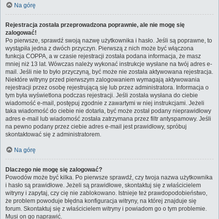
Na górę
Rejestracja została przeprowadzona poprawnie, ale nie mogę się
zalogować!
Po pierwsze, sprawdź swoją nazwę użytkownika i hasło. Jeśli są poprawne, to
wystąpiła jedna z dwóch przyczyn. Pierwszą z nich może być włączona
funkcja COPPA, a w czasie rejestracji została podana informacja, że masz
mniej niż 13 lat. Wówczas należy wykonać instrukcje wysłane na twój adres e-
mail. Jeśli nie to było przyczyną, być może nie została aktywowana rejestracja.
Niektóre witryny przed pierwszym zalogowaniem wymagają aktywowania
rejestracji przez osobę rejestrującą się lub przez administratora. Informacja o
tym była wyświetlona podczas rejestracji. Jeśli została wysłana do ciebie
wiadomość e-mail, postępuj zgodnie z zawartymi w niej instrukcjami. Jeżeli
taka wiadomość do ciebie nie dotarła, być może został podany nieprawidłowy
adres e-mail lub wiadomość została zatrzymana przez filtr antyspamowy. Jeśli
na pewno podany przez ciebie adres e-mail jest prawidłowy, spróbuj
skontaktować się z administratorem.
Na górę
Dlaczego nie mogę się zalogować?
Powodów może być kilka. Po pierwsze sprawdź, czy twoja nazwa użytkownika
i hasło są prawidłowe. Jeżeli są prawidłowe, skontaktuj się z właścicielem
witryny i zapytaj, czy cię nie zablokowano. Istnieje też prawdopodobieństwo,
że problem powoduje błędna konfiguracja witryny, na której znajduje się
forum. Skontaktuj się z właścicielem witryny i powiadom go o tym problemie.
Musi on go naprawić.