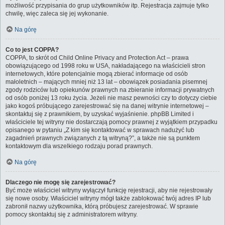
możliwość przypisania do grup użytkowników itp. Rejestracja zajmuje tylko
chwilę, więc zaleca się jej wykonanie.
Na górę
Co to jest COPPA?
COPPA, to skrót od Child Online Privacy and Protection Act – prawa
obowiązującego od 1998 roku w USA, nakładającego na właścicieli stron
internetowych, które potencjalnie mogą zbierać informacje od osób
małoletnich – mających mniej niż 13 lat – obowiązek posiadania pisemnej
zgody rodziców lub opiekunów prawnych na zbieranie informacji prywatnych
od osób poniżej 13 roku życia. Jeżeli nie masz pewności czy to dotyczy ciebie
jako kogoś próbującego zarejestrować się na danej witrynie internetowej –
skontaktuj się z prawnikiem, by uzyskać wyjaśnienie. phpBB Limited i
właściciele tej witryny nie dostarczają pomocy prawnej z wyjątkiem przypadku
opisanego w pytaniu „Z kim się kontaktować w sprawach nadużyć lub
zagadnień prawnych związanych z tą witryną?”, a także nie są punktem
kontaktowym dla wszelkiego rodzaju porad prawnych.
Na górę
Dlaczego nie mogę się zarejestrować?
Być może właściciel witryny wyłączył funkcję rejestracji, aby nie rejestrowały
się nowe osoby. Właściciel witryny mógł także zablokować twój adres IP lub
zabronił nazwy użytkownika, którą próbujesz zarejestrować. W sprawie
pomocy skontaktuj się z administratorem witryny.