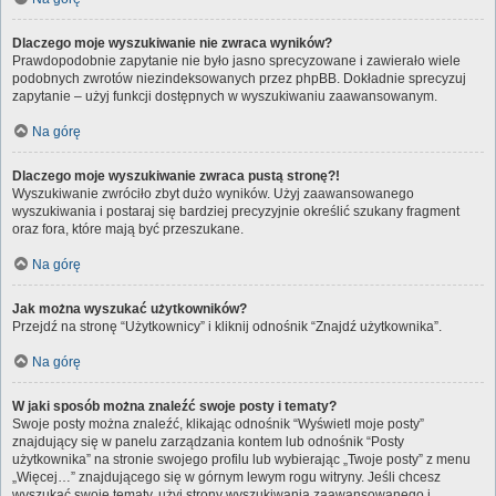
Dlaczego moje wyszukiwanie nie zwraca wyników?
Prawdopodobnie zapytanie nie było jasno sprecyzowane i zawierało wiele
podobnych zwrotów niezindeksowanych przez phpBB. Dokładnie sprecyzuj
zapytanie – użyj funkcji dostępnych w wyszukiwaniu zaawansowanym.
Na górę
Dlaczego moje wyszukiwanie zwraca pustą stronę?!
Wyszukiwanie zwróciło zbyt dużo wyników. Użyj zaawansowanego
wyszukiwania i postaraj się bardziej precyzyjnie określić szukany fragment
oraz fora, które mają być przeszukane.
Na górę
Jak można wyszukać użytkowników?
Przejdź na stronę “Użytkownicy” i kliknij odnośnik “Znajdź użytkownika”.
Na górę
W jaki sposób można znaleźć swoje posty i tematy?
Swoje posty można znaleźć, klikając odnośnik “Wyświetl moje posty”
znajdujący się w panelu zarządzania kontem lub odnośnik “Posty
użytkownika” na stronie swojego profilu lub wybierając „Twoje posty” z menu
„Więcej…” znajdującego się w górnym lewym rogu witryny. Jeśli chcesz
wyszukać swoje tematy, użyj strony wyszukiwania zaawansowanego i