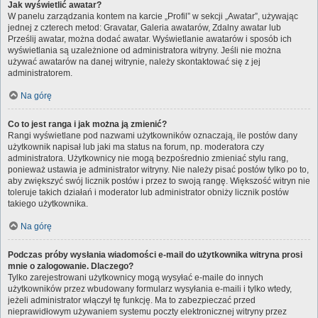
Jak wyświetlić awatar?
W panelu zarządzania kontem na karcie „Profil” w sekcji „Awatar”, używając
jednej z czterech metod: Gravatar, Galeria awatarów, Zdalny awatar lub
Prześlij awatar, można dodać awatar. Wyświetlanie awatarów i sposób ich
wyświetlania są uzależnione od administratora witryny. Jeśli nie można
używać awatarów na danej witrynie, należy skontaktować się z jej
administratorem.
Na górę
Co to jest ranga i jak można ją zmienić?
Rangi wyświetlane pod nazwami użytkowników oznaczają, ile postów dany
użytkownik napisał lub jaki ma status na forum, np. moderatora czy
administratora. Użytkownicy nie mogą bezpośrednio zmieniać stylu rang,
ponieważ ustawia je administrator witryny. Nie należy pisać postów tylko po to,
aby zwiększyć swój licznik postów i przez to swoją rangę. Większość witryn nie
toleruje takich działań i moderator lub administrator obniży licznik postów
takiego użytkownika.
Na górę
Podczas próby wysłania wiadomości e-mail do użytkownika witryna prosi
mnie o zalogowanie. Dlaczego?
Tylko zarejestrowani użytkownicy mogą wysyłać e-maile do innych
użytkowników przez wbudowany formularz wysyłania e-maili i tylko wtedy,
jeżeli administrator włączył tę funkcję. Ma to zabezpieczać przed
nieprawidłowym używaniem systemu poczty elektronicznej witryny przez