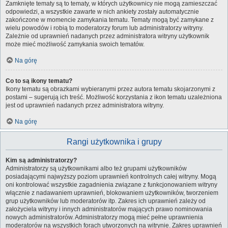
Zamknięte tematy są to tematy, w których użytkownicy nie mogą zamieszczać
odpowiedzi, a wszystkie zawarte w nich ankiety zostały automatycznie
zakończone w momencie zamykania tematu. Tematy mogą być zamykane z
wielu powodów i robią to moderatorzy forum lub administratorzy witryny.
Zależnie od uprawnień nadanych przez administratora witryny użytkownik
może mieć możliwość zamykania swoich tematów.
Na górę
Co to są ikony tematu?
Ikony tematu są obrazkami wybieranymi przez autora tematu skojarzonymi z
postami – sugerują ich treść. Możliwość korzystania z ikon tematu uzależniona
jest od uprawnień nadanych przez administratora witryny.
Na górę
Rangi użytkownika i grupy
Kim są administratorzy?
Administratorzy są użytkownikami albo też grupami użytkowników
posiadającymi najwyższy poziom uprawnień kontrolnych całej witryny. Mogą
oni kontrolować wszystkie zagadnienia związane z funkcjonowaniem witryny
włącznie z nadawaniem uprawnień, blokowaniem użytkowników, tworzeniem
grup użytkowników lub moderatorów itp. Zakres ich uprawnień zależy od
założyciela witryny i innych administratorów mających prawo nominowania
nowych administratorów. Administratorzy mogą mieć pełne uprawnienia
moderatorów na wszystkich forach utworzonych na witrynie. Zakres uprawnień