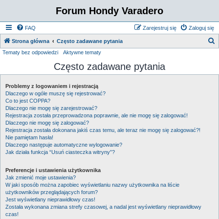
Forum Hondy Varadero
FAQ
Zarejestruj się
Zaloguj się
S
Strona główna
Często zadawane pytania
Tematy bez odpowiedzi
Aktywne tematy
z
Często zadawane pytania
u
k
Problemy z logowaniem i rejestracją
a
Dlaczego w ogóle muszę się rejestrować?
j
Co to jest COPPA?
Dlaczego nie mogę się zarejestrować?
Rejestracja została przeprowadzona poprawnie, ale nie mogę się zalogować!
Dlaczego nie mogę się zalogować?
Rejestracja została dokonana jakiś czas temu, ale teraz nie mogę się zalogować?!
Nie pamiętam hasła!
Dlaczego następuje automatyczne wylogowanie?
Jak działa funkcja “Usuń ciasteczka witryny”?
Preferencje i ustawienia użytkownika
Jak zmienić moje ustawienia?
W jaki sposób można zapobiec wyświetlaniu nazwy użytkownika na liście
użytkowników przeglądających forum?
Jest wyświetlany nieprawidłowy czas!
Została wykonana zmiana strefy czasowej, a nadal jest wyświetlany nieprawidłowy
czas!