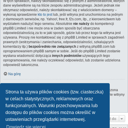
W tych sprawach, należy skontaktować się z jednym z administratorów, których
dane wyświetlone są na liście zespołu administracyjnego. Jeżeli jednak nie
otrzymasz odpowiedzi, należy skontaktować się z właścicielem domeny –
wykonaj sprawdzenie
kto to jest
lub, jeśli witryna jest uruchomiona na jednym
z darmowych serwisów, np. Yahoo!, free.fr, f2s.com, itp., z kierownictwem lub
wydziałem nadużyć tego serwisu. Absolutnie
nie należy
do kompetencji
phpBB Limited i nie może ona w żaden sposób być obarczana
odpowiedzialnością za to w jaki sposób, gdzie lub przez kogo ta witryna jest
używana. Proszę nie kontaktować się z phpBB Limited w sprawach zagadnień
prawnych (wstrzymania i zaniechania, odpowiedzialności, szkalujących
komentarzy itp.)
bezpośrednio nie związanych
z witryną phpBB.com lub
oprogramowaniem phpBB samym w sobie. Jeśli do phpBB Limited zostanie
wysłana wiadomość dotycząca
innych podmiotów
używających tego
oprogramowania, nie należy oczekiwać odpowiedzi, lub zostanie udzielona
odpowiedź lakoniczna.
Na górę
Jak nawiązać kontakt z administratorem witryny?
Wszyscy użytkownicy witryny mogą używać – jeśli funkcja ta jest włączona
Strona ta używa plików cookies (tzw. ciasteczka)
przez administratora witryny – formularza „Kontakt z nami”. Członkowie witryny
w celach statystycznych, reklamowych oraz
mogą także używać odnośnika „Zespół administracyjny”.
funkcjonalnych. Warunki przechowywania lub
Na górę
dostępu do plików cookies można określić w
Przejdź do
ustawieniach przeglądarki internetowej.
Dowiedz się więcej