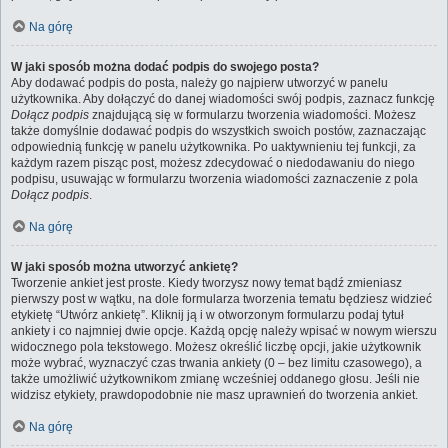
Na górę
W jaki sposób można dodać podpis do swojego posta?
Aby dodawać podpis do posta, należy go najpierw utworzyć w panelu
użytkownika. Aby dołączyć do danej wiadomości swój podpis, zaznacz funkcję
Dołącz podpis
znajdującą się w formularzu tworzenia wiadomości. Możesz
także domyślnie dodawać podpis do wszystkich swoich postów, zaznaczając
odpowiednią funkcję w panelu użytkownika. Po uaktywnieniu tej funkcji, za
każdym razem pisząc post, możesz zdecydować o niedodawaniu do niego
podpisu, usuwając w formularzu tworzenia wiadomości zaznaczenie z pola
Dołącz podpis
.
Na górę
W jaki sposób można utworzyć ankietę?
Tworzenie ankiet jest proste. Kiedy tworzysz nowy temat bądź zmieniasz
pierwszy post w wątku, na dole formularza tworzenia tematu będziesz widzieć
etykietę “Utwórz ankietę”. Kliknij ją i w otworzonym formularzu podaj tytuł
ankiety i co najmniej dwie opcje. Każdą opcję należy wpisać w nowym wierszu
widocznego pola tekstowego. Możesz określić liczbę opcji, jakie użytkownik
może wybrać, wyznaczyć czas trwania ankiety (0 – bez limitu czasowego), a
także umożliwić użytkownikom zmianę wcześniej oddanego głosu. Jeśli nie
widzisz etykiety, prawdopodobnie nie masz uprawnień do tworzenia ankiet.
Na górę