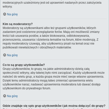
moderacyjnych uzależniony jest od uprawnień nadanych przez założyciela
witryny.
Na górę
Kim są moderatorzy?
Moderatorzy są użytkownikami albo też grupami użytkowników, których
zadaniem jest codzienne przeglądanie forów. Mają oni możliwość zmiany
treści lub usuwania postów, a także blokowania, odblokowywania,
przenoszenia, usuwania i dzielenia tematów na forum, które moderują. Z
reguły moderatorzy czuwają, aby użytkownicy pisali na temat oraz nie
publikowali niewłaściwych i obraźliwych materiałów.
Na górę
Co to są grupy użytkowników?
Grupy użytkowników, to grupy, na jakie administratorzy dzielą całą
społeczność witryny, aby łatwiej było nimi zarządzać. Każdy użytkownik może
należeć do wielu grup, a każda grupa może mieć swoje własne uprawnienia.
Dzięki temu administratorzy mogą łatwo zmieniać uprawnienia wielu
użytkowników naraz, nadawać uprawnienia moderatora lub dawać dostęp
użytkownikom do prywatnego forum.
Na górę
Gdzie znajduje się spis grup użytkowników i jak można dołączyć do grupy?