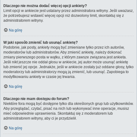
Dlaczego nie można dodać więcej opcji ankiety?
Limit opcji w ankiecie jest ustalany przez administratora witryny. Jeśli uważasz,
że potrzebujesz wstawić więcej opcji niż dozwolony limit, skontaktuj się z
administratorem witryny.
Na górę
W jaki sposób zmienić lub usunąć ankietę?
Podobnie, jak posty, ankiety mogą być zmieniane tylko przez ich autorów,
moderatorów lub administratorów. Aby zmienić ankietę, należy dokonać
zmiany pierwszego posta w wątku, z którym zawsze związana jest ankieta.
Jeśli nikt jeszcze nie oddał głosu w ankiecie, jej autor może usunąć ankietę
lub zmienić jej opcje. Jednakże, jeśli w ankiecie zostały już oddane głosy, tylko
moderatorzy lub administratorzy mogą ją zmienić, lub usunąć. Zapobiega to
modyfikowaniu ankiety w czasie jej trwania.
Na górę
Dlaczego nie mam dostępu do forum?
Niektóre fora mogą być dostępne tylko dla określonych grup lub użytkowników.
Aby przeglądać, czytać, pisać na nich lub wykonywać inne operacje, musisz
mieć odpowiednie uprawnienia. Skontaktuj się z moderatorem lub
administratorem witryny, aby ci je przydzielił.
Na górę