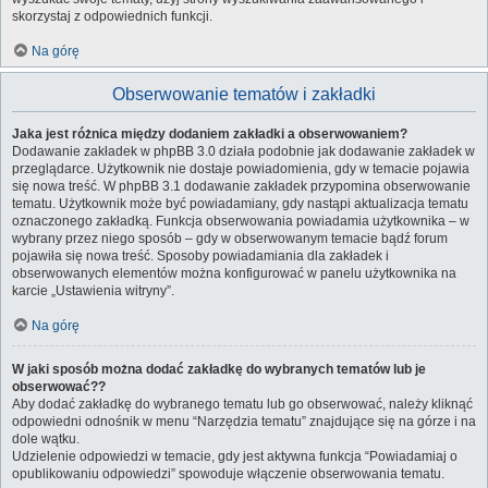
skorzystaj z odpowiednich funkcji.
Na górę
Obserwowanie tematów i zakładki
Jaka jest różnica między dodaniem zakładki a obserwowaniem?
Dodawanie zakładek w phpBB 3.0 działa podobnie jak dodawanie zakładek w
przeglądarce. Użytkownik nie dostaje powiadomienia, gdy w temacie pojawia
się nowa treść. W phpBB 3.1 dodawanie zakładek przypomina obserwowanie
tematu. Użytkownik może być powiadamiany, gdy nastąpi aktualizacja tematu
oznaczonego zakładką. Funkcja obserwowania powiadamia użytkownika – w
wybrany przez niego sposób – gdy w obserwowanym temacie bądź forum
pojawiła się nowa treść. Sposoby powiadamiania dla zakładek i
obserwowanych elementów można konfigurować w panelu użytkownika na
karcie „Ustawienia witryny”.
Na górę
W jaki sposób można dodać zakładkę do wybranych tematów lub je
obserwować??
Aby dodać zakładkę do wybranego tematu lub go obserwować, należy kliknąć
odpowiedni odnośnik w menu “Narzędzia tematu” znajdujące się na górze i na
dole wątku.
Udzielenie odpowiedzi w temacie, gdy jest aktywna funkcja “Powiadamiaj o
opublikowaniu odpowiedzi” spowoduje włączenie obserwowania tematu.