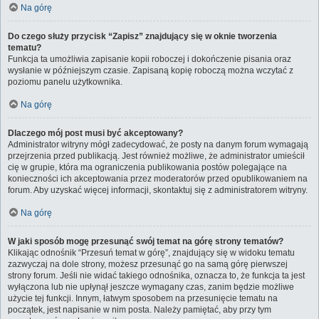
Na górę
Do czego służy przycisk “Zapisz” znajdujący się w oknie tworzenia
tematu?
Funkcja ta umożliwia zapisanie kopii roboczej i dokończenie pisania oraz
wysłanie w późniejszym czasie. Zapisaną kopię roboczą można wczytać z
poziomu panelu użytkownika.
Na górę
Dlaczego mój post musi być akceptowany?
Administrator witryny mógł zadecydować, że posty na danym forum wymagają
przejrzenia przed publikacją. Jest również możliwe, że administrator umieścił
cię w grupie, która ma ograniczenia publikowania postów polegające na
konieczności ich akceptowania przez moderatorów przed opublikowaniem na
forum. Aby uzyskać więcej informacji, skontaktuj się z administratorem witryny.
Na górę
W jaki sposób mogę przesunąć swój temat na górę strony tematów?
Klikając odnośnik “Przesuń temat w górę”, znajdujący się w widoku tematu
zazwyczaj na dole strony, możesz przesunąć go na samą górę pierwszej
strony forum. Jeśli nie widać takiego odnośnika, oznacza to, że funkcja ta jest
wyłączona lub nie upłynął jeszcze wymagany czas, zanim będzie możliwe
użycie tej funkcji. Innym, łatwym sposobem na przesunięcie tematu na
początek, jest napisanie w nim posta. Należy pamiętać, aby przy tym