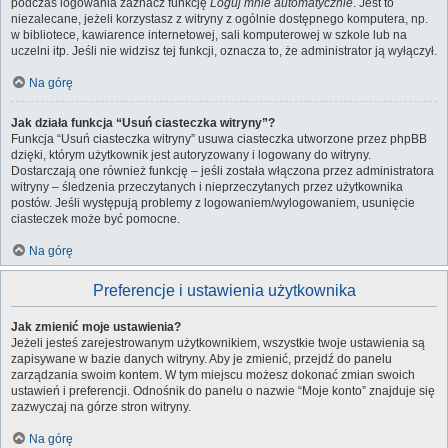
podczas logowania zaznacz funkcję
Loguj mnie automatycznie
. Jest to
niezalecane, jeżeli korzystasz z witryny z ogólnie dostępnego komputera, np.
w bibliotece, kawiarence internetowej, sali komputerowej w szkole lub na
uczelni itp. Jeśli nie widzisz tej funkcji, oznacza to, że administrator ją wyłączył.
Na górę
Jak działa funkcja “Usuń ciasteczka witryny”?
Funkcja “Usuń ciasteczka witryny” usuwa ciasteczka utworzone przez phpBB
dzięki, którym użytkownik jest autoryzowany i logowany do witryny.
Dostarczają one również funkcję – jeśli została włączona przez administratora
witryny – śledzenia przeczytanych i nieprzeczytanych przez użytkownika
postów. Jeśli występują problemy z logowaniem/wylogowaniem, usunięcie
ciasteczek może być pomocne.
Na górę
Preferencje i ustawienia użytkownika
Jak zmienić moje ustawienia?
Jeżeli jesteś zarejestrowanym użytkownikiem, wszystkie twoje ustawienia są
zapisywane w bazie danych witryny. Aby je zmienić, przejdź do panelu
zarządzania swoim kontem. W tym miejscu możesz dokonać zmian swoich
ustawień i preferencji. Odnośnik do panelu o nazwie “Moje konto” znajduje się
zazwyczaj na górze stron witryny.
Na górę