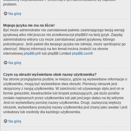
problem.
Na górę
Mojego języka nie ma na liście!
Być może administrator nie zainstalował pakietu zawierającego twoją wersję
językową albo nikt jeszcze nie przetłumaczył phpBB3 na twój język. Zapytaj
administratora witryny czy może zainstalować pakiet językowy, którego
potrzebujesz. Jeśli pakiet dla twojego języka nie istnieje, może spróbujesz go
utworzyć. Więcej informacji na ten temat można znaleźć na stronie
internetowej
phpBB.pl
® lub phpBB Limited
phpBB.com
®
Na górę
Czym są obrazki wyświetlane obok nazwy użytkownika?
Na stronie przeglądania postów, w miejscu, gdzie są wyświetlane informacje o
użytkowniku, mogą być wyświetlane dwa obrazki. Pierwszy obrazek jest
skojarzony z rangą użytkownika. W zależności od używanego stylu jest on w
formie gwiazdek, kwadracików lub kropek pokazujących, jak dużo postów
zostało napisanych przez użytkownika lub jaki jest jego status na tej witrynie.
Jest on wyświetlany poniżej nazwy użytkownika. Drugi, zazwyczaj większy
obrazek, wyświetlany powyżej nazwy użytkownika jest znany jako awatar i jest
unikatowy lub osobisty dla każdego użytkownika.
Na górę