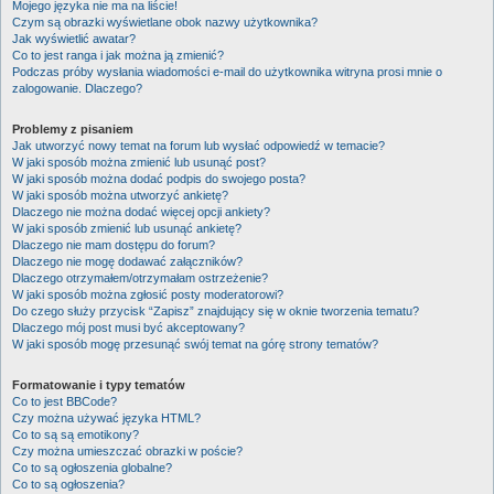
Mojego języka nie ma na liście!
Czym są obrazki wyświetlane obok nazwy użytkownika?
Jak wyświetlić awatar?
Co to jest ranga i jak można ją zmienić?
Podczas próby wysłania wiadomości e-mail do użytkownika witryna prosi mnie o
zalogowanie. Dlaczego?
Problemy z pisaniem
Jak utworzyć nowy temat na forum lub wysłać odpowiedź w temacie?
W jaki sposób można zmienić lub usunąć post?
W jaki sposób można dodać podpis do swojego posta?
W jaki sposób można utworzyć ankietę?
Dlaczego nie można dodać więcej opcji ankiety?
W jaki sposób zmienić lub usunąć ankietę?
Dlaczego nie mam dostępu do forum?
Dlaczego nie mogę dodawać załączników?
Dlaczego otrzymałem/otrzymałam ostrzeżenie?
W jaki sposób można zgłosić posty moderatorowi?
Do czego służy przycisk “Zapisz” znajdujący się w oknie tworzenia tematu?
Dlaczego mój post musi być akceptowany?
W jaki sposób mogę przesunąć swój temat na górę strony tematów?
Formatowanie i typy tematów
Co to jest BBCode?
Czy można używać języka HTML?
Co to są są emotikony?
Czy można umieszczać obrazki w poście?
Co to są ogłoszenia globalne?
Co to są ogłoszenia?