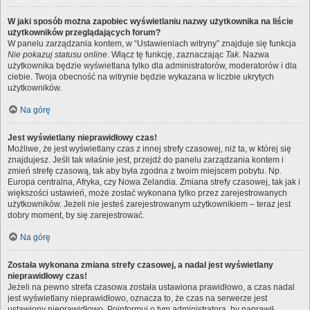
W jaki sposób można zapobiec wyświetlaniu nazwy użytkownika na liście
użytkowników przeglądających forum?
W panelu zarządzania kontem, w “Ustawieniach witryny” znajduje się funkcja
Nie pokazuj statusu online
. Włącz tę funkcję, zaznaczając
Tak
. Nazwa
użytkownika będzie wyświetlana tylko dla administratorów, moderatorów i dla
ciebie. Twoja obecność na witrynie będzie wykazana w liczbie ukrytych
użytkowników.
Na górę
Jest wyświetlany nieprawidłowy czas!
Możliwe, że jest wyświetlany czas z innej strefy czasowej, niż ta, w której się
znajdujesz. Jeśli tak właśnie jest, przejdź do panelu zarządzania kontem i
zmień strefę czasową, tak aby była zgodna z twoim miejscem pobytu. Np.
Europa centralna, Afryka, czy Nowa Zelandia. Zmiana strefy czasowej, tak jak i
większości ustawień, może zostać wykonana tylko przez zarejestrowanych
użytkowników. Jeżeli nie jesteś zarejestrowanym użytkownikiem – teraz jest
dobry moment, by się zarejestrować.
Na górę
Została wykonana zmiana strefy czasowej, a nadal jest wyświetlany
nieprawidłowy czas!
Jeżeli na pewno strefa czasowa została ustawiona prawidłowo, a czas nadal
jest wyświetlany nieprawidłowo, oznacza to, że czas na serwerze jest
ustawiony nieprawidłowo. Poinformuj o tym administratora, by naprawił