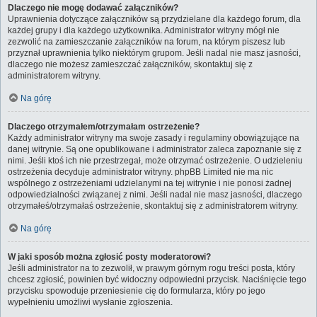
Dlaczego nie mogę dodawać załączników?
Uprawnienia dotyczące załączników są przydzielane dla każdego forum, dla
każdej grupy i dla każdego użytkownika. Administrator witryny mógł nie
zezwolić na zamieszczanie załączników na forum, na którym piszesz lub
przyznał uprawnienia tylko niektórym grupom. Jeśli nadal nie masz jasności,
dlaczego nie możesz zamieszczać załączników, skontaktuj się z
administratorem witryny.
Na górę
Dlaczego otrzymałem/otrzymałam ostrzeżenie?
Każdy administrator witryny ma swoje zasady i regulaminy obowiązujące na
danej witrynie. Są one opublikowane i administrator zaleca zapoznanie się z
nimi. Jeśli ktoś ich nie przestrzegał, może otrzymać ostrzeżenie. O udzieleniu
ostrzeżenia decyduje administrator witryny. phpBB Limited nie ma nic
wspólnego z ostrzeżeniami udzielanymi na tej witrynie i nie ponosi żadnej
odpowiedzialności związanej z nimi. Jeśli nadal nie masz jasności, dlaczego
otrzymałeś/otrzymałaś ostrzeżenie, skontaktuj się z administratorem witryny.
Na górę
W jaki sposób można zgłosić posty moderatorowi?
Jeśli administrator na to zezwolił, w prawym górnym rogu treści posta, który
chcesz zgłosić, powinien być widoczny odpowiedni przycisk. Naciśnięcie tego
przycisku spowoduje przeniesienie cię do formularza, który po jego
wypełnieniu umożliwi wysłanie zgłoszenia.