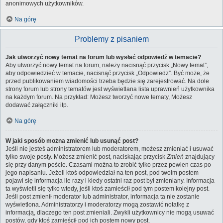
anonimowych użytkowników.
Na górę
Problemy z pisaniem
Jak utworzyć nowy temat na forum lub wysłać odpowiedź w temacie?
Aby utworzyć nowy temat na forum, należy nacisnąć przycisk „Nowy temat”,
aby odpowiedzieć w temacie, nacisnąć przycisk „Odpowiedz”. Być może, że
przed publikowaniem wiadomości trzeba będzie się zarejestrować. Na dole
strony forum lub strony tematów jest wyświetlana lista uprawnień użytkownika
na każdym forum. Na przykład: Możesz tworzyć nowe tematy, Możesz
dodawać załączniki itp.
Na górę
W jaki sposób można zmienić lub usunąć post?
Jeśli nie jesteś administratorem lub moderatorem, możesz zmieniać i usuwać
tylko swoje posty. Możesz zmienić post, naciskając przycisk
Zmień
znajdujący
się przy danym poście. Czasami można to zrobić tylko przez pewien czas po
jego napisaniu. Jeżeli ktoś odpowiedział na ten post, pod twoim postem
pojawi się informacja ile razy i kiedy ostatni raz post był zmieniany. Informacja
ta wyświetli się tylko wtedy, jeśli ktoś zamieścił pod tym postem kolejny post.
Jeśli post zmienił moderator lub administrator, informacja ta nie zostanie
wyświetlona. Administratorzy i moderatorzy mogą zostawić notatkę z
informacją, dlaczego ten post zmieniali. Zwykli użytkownicy nie mogą usuwać
postów, gdy ktoś zamieścił pod ich postem nowy post.