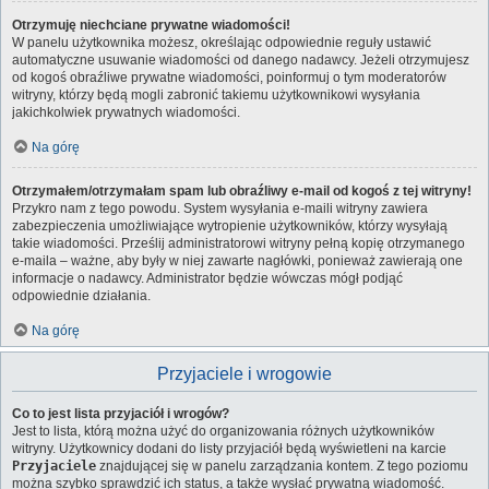
Otrzymuję niechciane prywatne wiadomości!
W panelu użytkownika możesz, określając odpowiednie reguły ustawić
automatyczne usuwanie wiadomości od danego nadawcy. Jeżeli otrzymujesz
od kogoś obraźliwe prywatne wiadomości, poinformuj o tym moderatorów
witryny, którzy będą mogli zabronić takiemu użytkownikowi wysyłania
jakichkolwiek prywatnych wiadomości.
Na górę
Otrzymałem/otrzymałam spam lub obraźliwy e-mail od kogoś z tej witryny!
Przykro nam z tego powodu. System wysyłania e-maili witryny zawiera
zabezpieczenia umożliwiające wytropienie użytkowników, którzy wysyłają
takie wiadomości. Prześlij administratorowi witryny pełną kopię otrzymanego
e-maila – ważne, aby były w niej zawarte nagłówki, ponieważ zawierają one
informacje o nadawcy. Administrator będzie wówczas mógł podjąć
odpowiednie działania.
Na górę
Przyjaciele i wrogowie
Co to jest lista przyjaciół i wrogów?
Jest to lista, którą można użyć do organizowania różnych użytkowników
witryny. Użytkownicy dodani do listy przyjaciół będą wyświetleni na karcie
Przyjaciele
znajdującej się w panelu zarządzania kontem. Z tego poziomu
można szybko sprawdzić ich status, a także wysłać prywatną wiadomość.