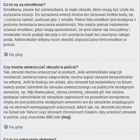
Co to są są emotikony?
Emotikony, zwane też uśmieszkami, to małe obrazki, które mogą być użyte do
wyrażania emocji. Do wyrażania emocji można też stosować krótkie kody, np.
:) oznacza radość, podczas gdy :( smutek. Pełna lista emotikon jest dostępna z
poziomu formularza tworzenia wiadomości. Nie należy jednak nadmiernie
używać emotikon, gdyż mogą spowodować, że post stanie się nieczytelny i
moderator może podjąć decyzję o ich usunięciu bądź też usunięciu całego
posta. Administrator witryny może określić dopuszczalny limit emotikon w
poście.
Na górę
Czy można umieszczać obrazki w poście?
Tak, obrazki można umieszczać w postach. Jeśli administrator włączył
możliwość zamieszczania załączników, można wgrać obrazek bezpośrednio
na witrynę. Jeśli ta funkcja nie działa, aby obrazek był wyświetlany na forum,
należy podać odnośnik do obrazka umieszczonego na publicznie dostępnym
serwerze, np. http://www.jakas_strona.com/moj_obrazek.gif. Nie można
podawać odnośników do obrazków zapisanych na prywatnym komputerze,
chyba że jest publicznie dostępnym serwerem ani do obrazków znajdujących
się na stronach wymagających autoryzacji, takich jak, np. skrzynki pocztowe
na Gmail lub Yahoo! oraz stronach chronionych hasłem. Aby umieścić obrazek
w poście, użyj znacznika BBCode
[img]
.
Na górę
Co to są ogłoszenia globalne?