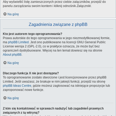
Aby wyświetlić listę zamieszczonych przez ciebie załączników, przejdź do
panelu zarządzania swoim kontem i kliknij odnośnik
Załączniki
.
Na górę
Zagadnienia związane z phpBB
Kto jest autorem tego oprogramowania?
Prawa autorskie do tego oprogramowania w jego niezmodyfikowanej formie,
ma
phpBB Limited
. Jest ono publikowane na licencji GNU General Public
License wersja 2 (GPL-2.0), co w praktyce oznacza, że może być bez
ograniczeń dystrybuowane. Więcej na ten temat dowiesz się na stronie
About phpBB
.
Na górę
Dlaczego funkcja X nie jest dostępna?
To oprogramowanie zostało stworzone i jest licencjonowane przez phpBB
Limited. Jeśli uważasz, że brakuje w nim jakiejś funkcji, przejdź na stronę
phpBB Ideas Centre
, gdzie możesz zagłosować na istniejące propozycje lub
zaproponować nowe funkcje.
Na górę
Z kim się kontaktować w sprawach nadużyć lub zagadnień prawnych
związanych z tą witryną?