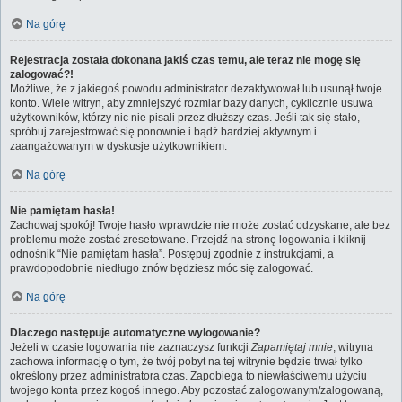
Na górę
Rejestracja została dokonana jakiś czas temu, ale teraz nie mogę się
zalogować?!
Możliwe, że z jakiegoś powodu administrator dezaktywował lub usunął twoje
konto. Wiele witryn, aby zmniejszyć rozmiar bazy danych, cyklicznie usuwa
użytkowników, którzy nic nie pisali przez dłuższy czas. Jeśli tak się stało,
spróbuj zarejestrować się ponownie i bądź bardziej aktywnym i
zaangażowanym w dyskusje użytkownikiem.
Na górę
Nie pamiętam hasła!
Zachowaj spokój! Twoje hasło wprawdzie nie może zostać odzyskane, ale bez
problemu może zostać zresetowane. Przejdź na stronę logowania i kliknij
odnośnik “Nie pamiętam hasła”. Postępuj zgodnie z instrukcjami, a
prawdopodobnie niedługo znów będziesz móc się zalogować.
Na górę
Dlaczego następuje automatyczne wylogowanie?
Jeżeli w czasie logowania nie zaznaczysz funkcji
Zapamiętaj mnie
, witryna
zachowa informację o tym, że twój pobyt na tej witrynie będzie trwał tylko
określony przez administratora czas. Zapobiega to niewłaściwemu użyciu
twojego konta przez kogoś innego. Aby pozostać zalogowanym/zalogowaną,