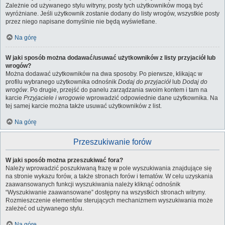
Zależnie od używanego stylu witryny, posty tych użytkowników mogą być
wyróżniane. Jeśli użytkownik zostanie dodany do listy wrogów, wszystkie posty
przez niego napisane domyślnie nie będą wyświetlane.
Na górę
W jaki sposób można dodawać/usuwać użytkowników z listy przyjaciół lub
wrogów?
Można dodawać użytkowników na dwa sposoby. Po pierwsze, klikając w
profilu wybranego użytkownika odnośnik
Dodaj do przyjaciół
lub
Dodaj do
wrogów
. Po drugie, przejść do panelu zarządzania swoim kontem i tam na
karcie
Przyjaciele i wrogowie
wprowadzić odpowiednie dane użytkownika. Na
tej samej karcie można także usuwać użytkowników z list.
Na górę
Przeszukiwanie forów
W jaki sposób można przeszukiwać fora?
Należy wprowadzić poszukiwaną frazę w pole wyszukiwania znajdujące się
na stronie wykazu forów, a także stronach forów i tematów. W celu uzyskania
zaawansowanych funkcji wyszukiwania należy kliknąć odnośnik
“Wyszukiwanie zaawansowane” dostępny na wszystkich stronach witryny.
Rozmieszczenie elementów sterujących mechanizmem wyszukiwania może
zależeć od używanego stylu.
Na górę