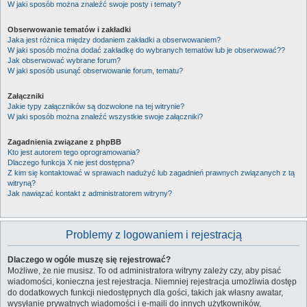
W jaki sposób można znaleźć swoje posty i tematy?
Obserwowanie tematów i zakładki
Jaka jest różnica między dodaniem zakładki a obserwowaniem?
W jaki sposób można dodać zakładkę do wybranych tematów lub je obserwować??
Jak obserwować wybrane forum?
W jaki sposób usunąć obserwowanie forum, tematu?
Załączniki
Jakie typy załączników są dozwolone na tej witrynie?
W jaki sposób można znaleźć wszystkie swoje załączniki?
Zagadnienia związane z phpBB
Kto jest autorem tego oprogramowania?
Dlaczego funkcja X nie jest dostępna?
Z kim się kontaktować w sprawach nadużyć lub zagadnień prawnych związanych z tą
witryną?
Jak nawiązać kontakt z administratorem witryny?
Problemy z logowaniem i rejestracją
Dlaczego w ogóle muszę się rejestrować?
Możliwe, że nie musisz. To od administratora witryny zależy czy, aby pisać
wiadomości, konieczna jest rejestracja. Niemniej rejestracja umożliwia dostęp
do dodatkowych funkcji niedostępnych dla gości, takich jak własny awatar,
wysyłanie prywatnych wiadomości i e-maili do innych użytkowników,