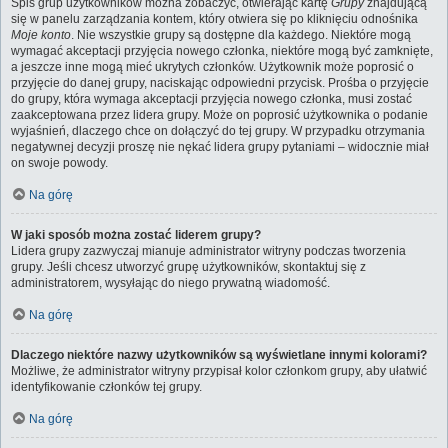
Spis grup użytkowników można zobaczyć, otwierając kartę
Grupy
znajdującą
się w panelu zarządzania kontem, który otwiera się po kliknięciu odnośnika
Moje konto
. Nie wszystkie grupy są dostępne dla każdego. Niektóre mogą
wymagać akceptacji przyjęcia nowego członka, niektóre mogą być zamknięte,
a jeszcze inne mogą mieć ukrytych członków. Użytkownik może poprosić o
przyjęcie do danej grupy, naciskając odpowiedni przycisk. Prośba o przyjęcie
do grupy, która wymaga akceptacji przyjęcia nowego członka, musi zostać
zaakceptowana przez lidera grupy. Może on poprosić użytkownika o podanie
wyjaśnień, dlaczego chce on dołączyć do tej grupy. W przypadku otrzymania
negatywnej decyzji proszę nie nękać lidera grupy pytaniami – widocznie miał
on swoje powody.
Na górę
W jaki sposób można zostać liderem grupy?
Lidera grupy zazwyczaj mianuje administrator witryny podczas tworzenia
grupy. Jeśli chcesz utworzyć grupę użytkowników, skontaktuj się z
administratorem, wysyłając do niego prywatną wiadomość.
Na górę
Dlaczego niektóre nazwy użytkowników są wyświetlane innymi kolorami?
Możliwe, że administrator witryny przypisał kolor członkom grupy, aby ułatwić
identyfikowanie członków tej grupy.
Na górę