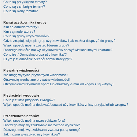
Co to są przyklejone tematy?
Co to są zamknięte tematy?
Co to są ikony tematu?
Rangi użytkownika i grupy
Kim są administratorzy?
Kim są moderatorzy?
Co to są grupy użytkowników?
Gdzie znajduje się spis grup użytkowników i jak można dołączyć do grupy?
W jaki sposób można zostać liderem grupy?
Dlaczego niektóre nazwy użytkowników są wyświetlane innymi kolorami?
Co to jest “Domyślna grupa użytkownika”?
Czym jest odnośnik “Zespół administracyjny”?
Prywatne wiadomości
Nie mogę wysyłać prywatnych wiadomości!
Otrzymuję niechciane prywatne wiadomości!
Otrzymałem/otrzymałam spam lub obraźliwy e-mail od kogoś z tej witryny!
Przyjaciele i wrogowie
Co to jest lista przyjaciół i wrogów?
W jaki sposób można dodawać/usuwać użytkowników z listy przyjaciół lub wrogów?
Przeszukiwanie forów
W jaki sposób można przeszukiwać fora?
Dlaczego moje wyszukiwanie nie zwraca wyników?
Dlaczego moje wyszukiwanie zwraca pustą stronę?!
Jak można wyszukać użytkowników?