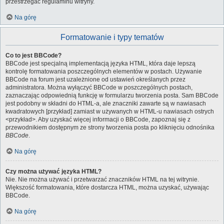
przestrzegać regulaminu witryny.
Na górę
Formatowanie i typy tematów
Co to jest BBCode?
BBCode jest specjalną implementacją języka HTML, która daje lepszą
kontrolę formatowania poszczególnych elementów w postach. Używanie
BBCode na forum jest uzależnione od ustawień określanych przez
administratora. Można wyłączyć BBCode w poszczególnych postach,
zaznaczając odpowiednią funkcję w formularzu tworzenia posta. Sam BBCode
jest podobny w składni do HTML-a, ale znaczniki zawarte są w nawiasach
kwadratowych [przykład] zamiast w używanych w HTML-u nawiasach ostrych
<przykład>. Aby uzyskać więcej informacji o BBCode, zapoznaj się z
przewodnikiem dostępnym ze strony tworzenia posta po kliknięciu odnośnika
BBCode
.
Na górę
Czy można używać języka HTML?
Nie. Nie można używać i przetwarzać znaczników HTML na tej witrynie.
Większość formatowania, które dostarcza HTML, można uzyskać, używając
BBCode.
Na górę