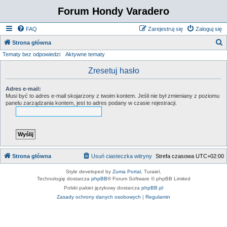
Forum Hondy Varadero
FAQ
Zarejestruj się
Zaloguj się
S
Strona główna
Tematy bez odpowiedzi
Aktywne tematy
z
u
Zresetuj hasło
k
Adres e-mail:
a
Musi być to adres e-mail skojarzony z twoim kontem. Jeśli nie był zmieniany z poziomu
panelu zarządzania kontem, jest to adres podany w czasie rejestracji.
j
Strona główna
Usuń ciasteczka witryny
Strefa czasowa
UTC+02:00
Style developed by
Zuma Portal
, Turaiel,
Technologię dostarcza
phpBB
® Forum Software © phpBB Limited
Polski pakiet językowy dostarcza
phpBB.pl
Zasady ochrony danych osobowych
|
Regulamin