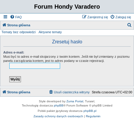
Forum Hondy Varadero
FAQ
Zarejestruj się
Zaloguj się
S
Strona główna
Tematy bez odpowiedzi
Aktywne tematy
z
u
Zresetuj hasło
k
Adres e-mail:
a
Musi być to adres e-mail skojarzony z twoim kontem. Jeśli nie był zmieniany z poziomu
panelu zarządzania kontem, jest to adres podany w czasie rejestracji.
j
Strona główna
Usuń ciasteczka witryny
Strefa czasowa
UTC+02:00
Style developed by
Zuma Portal
, Turaiel,
Technologię dostarcza
phpBB
® Forum Software © phpBB Limited
Polski pakiet językowy dostarcza
phpBB.pl
Zasady ochrony danych osobowych
|
Regulamin