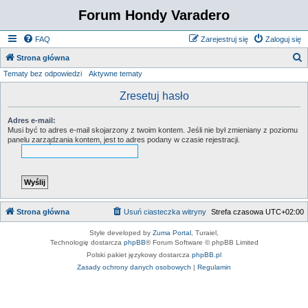
Forum Hondy Varadero
FAQ
Zarejestruj się
Zaloguj się
S
Strona główna
Tematy bez odpowiedzi
Aktywne tematy
z
u
Zresetuj hasło
k
Adres e-mail:
a
Musi być to adres e-mail skojarzony z twoim kontem. Jeśli nie był zmieniany z poziomu
panelu zarządzania kontem, jest to adres podany w czasie rejestracji.
j
Strona główna
Usuń ciasteczka witryny
Strefa czasowa
UTC+02:00
Style developed by
Zuma Portal
, Turaiel,
Technologię dostarcza
phpBB
® Forum Software © phpBB Limited
Polski pakiet językowy dostarcza
phpBB.pl
Zasady ochrony danych osobowych
|
Regulamin