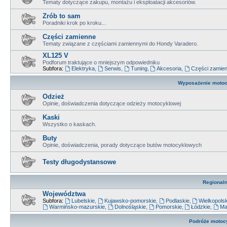
Tematy dotyczące zakupu, montażu i eksploatacji akcesoriów.
Zrób to sam
Poradniki krok po kroku...
Części zamienne
Tematy związane z częściami zamiennymi do Hondy Varadero.
XL125 V
Podforum traktujące o mniejszym odpowiedniku
Subfora:
Elektryka
,
Serwis
,
Tuning
,
Akcesoria
,
Części zamie
Wyposażenie motocy
Odzież
Opinie, doświadczenia dotyczące odzieży motocyklowej
Kaski
Wszystko o kaskach.
Buty
Opinie, doświadczenia, porady dotyczące butów motocyklowych
Testy długodystansowe
Regional
Województwa
Subfora:
Lubelskie
,
Kujawsko-pomorskie
,
Podlaskie
,
Wielkopols
Warmińsko-mazurskie
,
Dolnośląskie
,
Pomorskie
,
Łódzkie
,
Ma
Podróże motoc