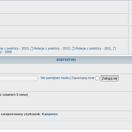
je z podróży - 2013
,
Relacje z podróży - 2012
,
Relacje z podróży - 2011
,
y - 2008
STATYSTYKI
Nie pamiętam hasła
|
Zapamiętaj mnie
z ostatnich 5 minut)
o zarejestrowany użytkownik:
Kamperos