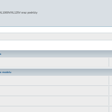
 XL1000V/XL125V oraz podróży
a
ne modelu