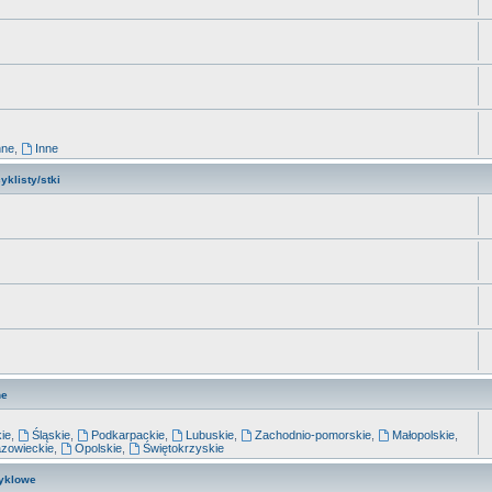
nne
,
Inne
klisty/stki
ne
kie
,
Śląskie
,
Podkarpackie
,
Lubuskie
,
Zachodnio-pomorskie
,
Małopolskie
,
zowieckie
,
Opolskie
,
Świętokrzyskie
yklowe