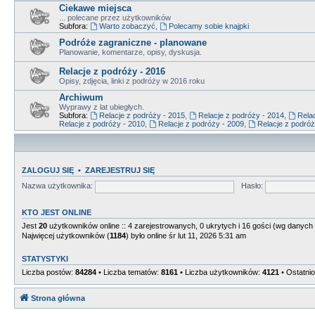
Ciekawe miejsca
... polecane przez użytkowników
Subfora:
Warto zobaczyć
,
Polecamy sobie knajpki
Podróże zagraniczne - planowane
Planowanie, komentarze, opisy, dyskusja.
Relacje z podróży - 2016
Opisy, zdjęcia, linki z podróży w 2016 roku
Archiwum
Wyprawy z lat ubiegłych.
Subfora:
Relacje z podróży - 2015
,
Relacje z podróży - 2014
,
Relac
Relacje z podróży - 2010
,
Relacje z podróży - 2009
,
Relacje z podróż
ZALOGUJ SIĘ
•
ZAREJESTRUJ SIĘ
Nazwa użytkownika:
Hasło:
KTO JEST ONLINE
Jest
20
użytkowników online :: 4 zarejestrowanych, 0 ukrytych i 16 gości (wg danych 
Najwięcej użytkowników (
1184
) było online śr lut 11, 2026 5:31 am
STATYSTYKI
Liczba postów:
84284
• Liczba tematów:
8161
• Liczba użytkowników:
4121
• Ostatni
Strona główna