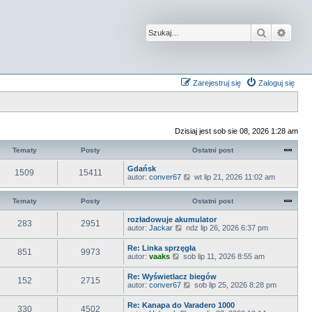
Szukaj
Wysz
Zarejestruj się
Zaloguj się
Dzisiaj jest sob sie 08, 2026 1:28 am
Tematy
Posty
Ostatni post
Gdańsk
1509
15411
W
autor:
conver67
wt lip 21, 2026 11:02 am
y
ś
Tematy
Posty
Ostatni post
w
i
e
rozładowuje akumulator
283
2951
t
W
autor:
Jackar
ndz lip 26, 2026 6:37 pm
l
y
n
ś
Re: Linka sprzęgła
851
9973
a
w
W
autor:
vaaks
sob lip 11, 2026 8:55 am
j
i
y
n
e
ś
Re: Wyświetlacz biegów
o
t
152
2715
w
W
autor:
conver67
w
sob lip 25, 2026 8:28 pm
l
i
y
s
n
e
ś
z
a
Re: Kanapa do Varadero 1000
t
330
4502
w
y
j