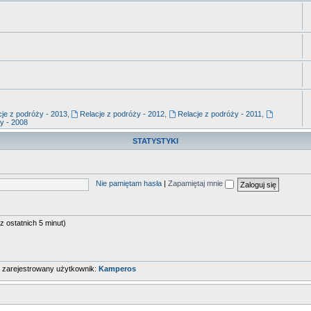
je z podróży - 2013
,
Relacje z podróży - 2012
,
Relacje z podróży - 2011
,
y - 2008
STATYSTYKI
Nie pamiętam hasła
|
Zapamiętaj mnie
z ostatnich 5 minut)
o zarejestrowany użytkownik:
Kamperos