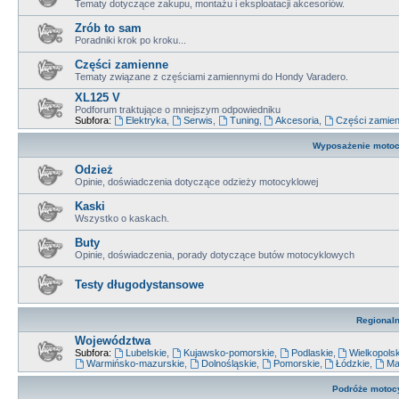
Tematy dotyczące zakupu, montażu i eksploatacji akcesoriów.
Zrób to sam
Poradniki krok po kroku...
Części zamienne
Tematy związane z częściami zamiennymi do Hondy Varadero.
XL125 V
Podforum traktujące o mniejszym odpowiedniku
Subfora:
Elektryka
,
Serwis
,
Tuning
,
Akcesoria
,
Części zamie
Wyposażenie motocy
Odzież
Opinie, doświadczenia dotyczące odzieży motocyklowej
Kaski
Wszystko o kaskach.
Buty
Opinie, doświadczenia, porady dotyczące butów motocyklowych
Testy długodystansowe
Regional
Województwa
Subfora:
Lubelskie
,
Kujawsko-pomorskie
,
Podlaskie
,
Wielkopols
Warmińsko-mazurskie
,
Dolnośląskie
,
Pomorskie
,
Łódzkie
,
Ma
Podróże motoc