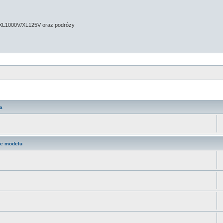
 XL1000V/XL125V oraz podróży
a
ne modelu