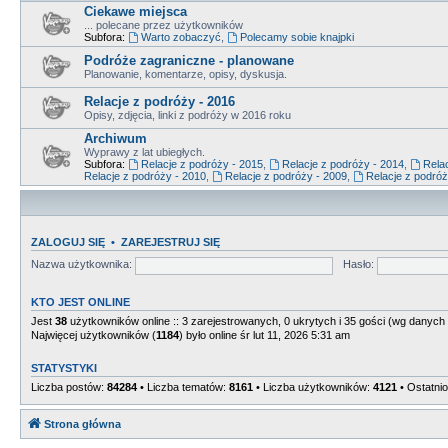
Ciekawe miejsca
... polecane przez użytkowników
Subfora:
Warto zobaczyć
,
Polecamy sobie knajpki
Podróże zagraniczne - planowane
Planowanie, komentarze, opisy, dyskusja.
Relacje z podróży - 2016
Opisy, zdjęcia, linki z podróży w 2016 roku
Archiwum
Wyprawy z lat ubiegłych.
Subfora:
Relacje z podróży - 2015
,
Relacje z podróży - 2014
,
Relac
Relacje z podróży - 2010
,
Relacje z podróży - 2009
,
Relacje z podróż
ZALOGUJ SIĘ
•
ZAREJESTRUJ SIĘ
Nazwa użytkownika:
Hasło:
KTO JEST ONLINE
Jest
38
użytkowników online :: 3 zarejestrowanych, 0 ukrytych i 35 gości (wg danych 
Najwięcej użytkowników (
1184
) było online śr lut 11, 2026 5:31 am
STATYSTYKI
Liczba postów:
84284
• Liczba tematów:
8161
• Liczba użytkowników:
4121
• Ostatni
Strona główna