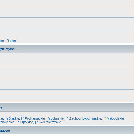
nne
,
Inne
klisty/stki
ne
kie
,
Śląskie
,
Podkarpackie
,
Lubuskie
,
Zachodnio-pomorskie
,
Małopolskie
,
zowieckie
,
Opolskie
,
Świętokrzyskie
yklowe