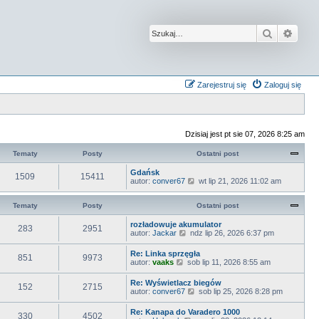
Szukaj
Wysz
Zarejestruj się
Zaloguj się
Dzisiaj jest pt sie 07, 2026 8:25 am
Tematy
Posty
Ostatni post
Gdańsk
1509
15411
W
autor:
conver67
wt lip 21, 2026 11:02 am
y
ś
Tematy
Posty
Ostatni post
w
i
e
rozładowuje akumulator
283
2951
t
W
autor:
Jackar
ndz lip 26, 2026 6:37 pm
l
y
n
ś
Re: Linka sprzęgła
851
9973
a
w
W
autor:
vaaks
sob lip 11, 2026 8:55 am
j
i
y
n
e
ś
Re: Wyświetlacz biegów
o
t
152
2715
w
W
autor:
conver67
w
sob lip 25, 2026 8:28 pm
l
i
y
s
n
e
ś
z
a
Re: Kanapa do Varadero 1000
t
330
4502
w
y
j