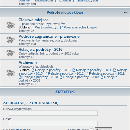
Łódzkie
,
Mazowieckie
,
Opolskie
,
Świętokrzyskie
Tematy:
359
Podróże motocyklowe
Ciekawe miejsca
... polecane przez użytkowników
Subfora:
Warto zobaczyć
,
Polecamy sobie knajpki
Tematy:
28
Podróże zagraniczne - planowane
Planowanie, komentarze, opisy, dyskusja.
Tematy:
198
Relacje z podróży - 2016
Opisy, zdjęcia, linki z podróży w 2016 roku
Tematy:
12
Archiwum
Wyprawy z lat ubiegłych.
Subfora:
Relacje z podróży - 2015
,
Relacje z podróży - 2014
,
Relacje
z podróży - 2013
,
Relacje z podróży - 2012
,
Relacje z podróży - 2011
,
Relacje z podróży - 2010
,
Relacje z podróży - 2009
,
Relacje z
podróży - 2008
Tematy:
101
STATYSTYKI
ZALOGUJ SIĘ
•
ZAREJESTRUJ SIĘ
Nazwa użytkownika:
Hasło:
Nie pamiętam hasła
Zapamiętaj mnie