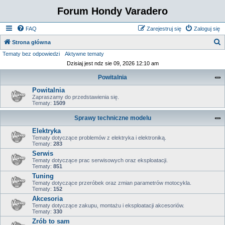
Forum Hondy Varadero
FAQ
Zarejestruj się
Zaloguj się
S
Strona główna
Tematy bez odpowiedzi
Aktywne tematy
z
Dzisiaj jest ndz sie 09, 2026 12:10 am
u
Powitalnia
k
Powitalnia
a
Zapraszamy do przedstawienia się.
j
Tematy:
1509
Sprawy techniczne modelu
Elektryka
Tematy dotyczące problemów z elektryka i elektroniką.
Tematy:
283
Serwis
Tematy dotyczące prac serwisowych oraz eksploatacji.
Tematy:
851
Tuning
Tematy dotyczące przeróbek oraz zmian parametrów motocykla.
Tematy:
152
Akcesoria
Tematy dotyczące zakupu, montażu i eksploatacji akcesoriów.
Tematy:
330
Zrób to sam