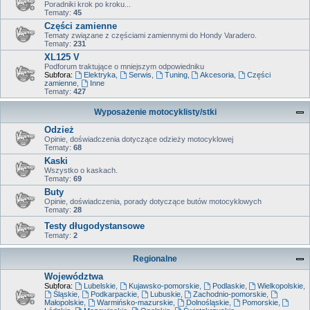
Poradniki krok po kroku...
Tematy:
45
Części zamienne
Tematy związane z częściami zamiennymi do Hondy Varadero.
Tematy:
231
XL125 V
Podforum traktujące o mniejszym odpowiedniku
Subfora:
Elektryka
,
Serwis
,
Tuning
,
Akcesoria
,
Części
zamienne
,
Inne
Tematy:
427
Wyposażenie motocyklisty/stki
Odzież
Opinie, doświadczenia dotyczące odzieży motocyklowej
Tematy:
68
Kaski
Wszystko o kaskach.
Tematy:
69
Buty
Opinie, doświadczenia, porady dotyczące butów motocyklowych
Tematy:
28
Testy długodystansowe
Tematy:
2
Regionalne
Województwa
Subfora:
Lubelskie
,
Kujawsko-pomorskie
,
Podlaskie
,
Wielkopolskie
,
Śląskie
,
Podkarpackie
,
Lubuskie
,
Zachodnio-pomorskie
,
Małopolskie
,
Warmińsko-mazurskie
,
Dolnośląskie
,
Pomorskie
,