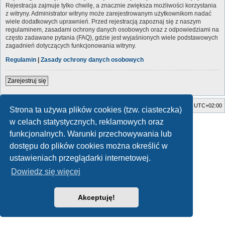
Rejestracja zajmuje tylko chwilę, a znacznie zwiększa możliwości korzystania
z witryny. Administrator witryny może zarejestrowanym użytkownikom nadać
wiele dodatkowych uprawnień. Przed rejestracją zapoznaj się z naszym
regulaminem, zasadami ochrony danych osobowych oraz z odpowiedziami na
często zadawane pytania (FAQ), gdzie jest wyjaśnionych wiele podstawowych
zagadnień dotyczących funkcjonowania witryny.
Regulamin
|
Zasady ochrony danych osobowych
Zarejestruj się
Strona główna
Usuń ciasteczka witryny
Strefa czasowa
UTC+02:00
Strona ta używa plików cookies (tzw. ciasteczka)
w celach statystycznych, reklamowych oraz
Style developed by
Zuma Portal
, Turaiel,
Technologię dostarcza
phpBB
® Forum Software © phpBB Limited
funkcjonalnych. Warunki przechowywania lub
Polski pakiet językowy dostarcza
phpBB.pl
dostępu do plików cookies można określić w
Zasady ochrony danych osobowych
|
Regulamin
ustawieniach przeglądarki internetowej.
Dowiedz się więcej
Akceptuję!