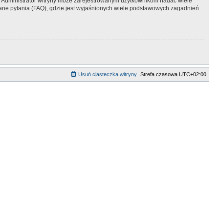
y. Administrator witryny może zarejestrowanym użytkownikom nadać wiele
ne pytania (FAQ), gdzie jest wyjaśnionych wiele podstawowych zagadnień
Usuń ciasteczka witryny
Strefa czasowa
UTC+02:00