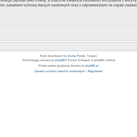
tracja zajmuje tylko chwilę, a znacznie zwiększa możliwości korzystania z witryn
nem, zasadami ochrony danych osobowych oraz z odpowiedziami na często zadawa
Style developed by
Zuma Portal
, Turaiel,
Technologię dostarcza
phpBB
® Forum Software © phpBB Limited
Polski pakiet językowy dostarcza
phpBB.pl
Zasady ochrony danych osobowych
|
Regulamin