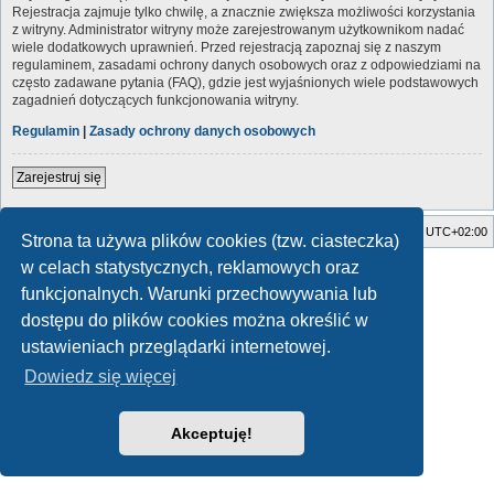
Rejestracja zajmuje tylko chwilę, a znacznie zwiększa możliwości korzystania
z witryny. Administrator witryny może zarejestrowanym użytkownikom nadać
wiele dodatkowych uprawnień. Przed rejestracją zapoznaj się z naszym
regulaminem, zasadami ochrony danych osobowych oraz z odpowiedziami na
często zadawane pytania (FAQ), gdzie jest wyjaśnionych wiele podstawowych
zagadnień dotyczących funkcjonowania witryny.
Regulamin
|
Zasady ochrony danych osobowych
Zarejestruj się
Strona główna
Usuń ciasteczka witryny
Strefa czasowa
UTC+02:00
Strona ta używa plików cookies (tzw. ciasteczka)
w celach statystycznych, reklamowych oraz
Style developed by
Zuma Portal
, Turaiel,
Technologię dostarcza
phpBB
® Forum Software © phpBB Limited
funkcjonalnych. Warunki przechowywania lub
Polski pakiet językowy dostarcza
phpBB.pl
dostępu do plików cookies można określić w
Zasady ochrony danych osobowych
|
Regulamin
ustawieniach przeglądarki internetowej.
Dowiedz się więcej
Akceptuję!