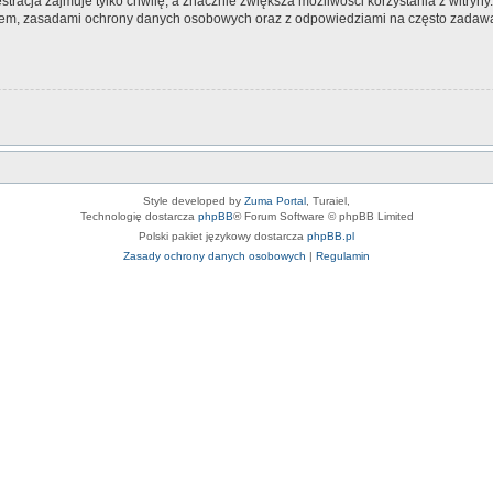
tracja zajmuje tylko chwilę, a znacznie zwiększa możliwości korzystania z witryn
nem, zasadami ochrony danych osobowych oraz z odpowiedziami na często zadawa
Style developed by
Zuma Portal
, Turaiel,
Technologię dostarcza
phpBB
® Forum Software © phpBB Limited
Polski pakiet językowy dostarcza
phpBB.pl
Zasady ochrony danych osobowych
|
Regulamin