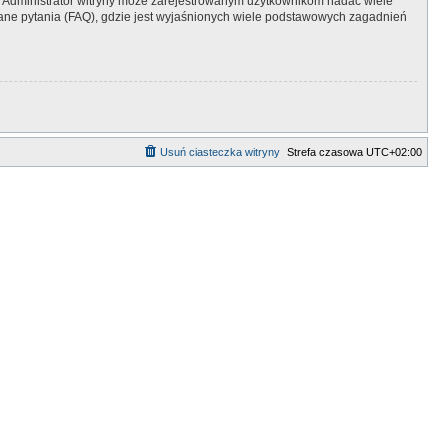
y. Administrator witryny może zarejestrowanym użytkownikom nadać wiele
ne pytania (FAQ), gdzie jest wyjaśnionych wiele podstawowych zagadnień
Usuń ciasteczka witryny
Strefa czasowa
UTC+02:00