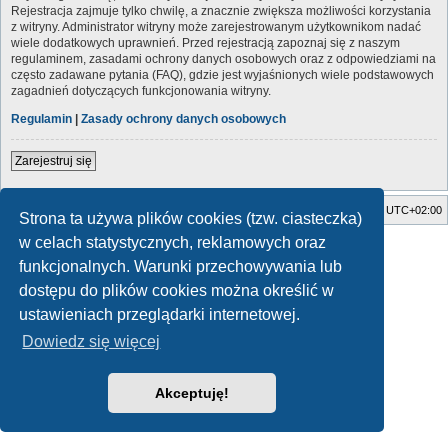
Rejestracja zajmuje tylko chwilę, a znacznie zwiększa możliwości korzystania
z witryny. Administrator witryny może zarejestrowanym użytkownikom nadać
wiele dodatkowych uprawnień. Przed rejestracją zapoznaj się z naszym
regulaminem, zasadami ochrony danych osobowych oraz z odpowiedziami na
często zadawane pytania (FAQ), gdzie jest wyjaśnionych wiele podstawowych
zagadnień dotyczących funkcjonowania witryny.
Regulamin
|
Zasady ochrony danych osobowych
Zarejestruj się
Strona główna
Usuń ciasteczka witryny
Strefa czasowa
UTC+02:00
Strona ta używa plików cookies (tzw. ciasteczka)
w celach statystycznych, reklamowych oraz
Style developed by
Zuma Portal
, Turaiel,
Technologię dostarcza
phpBB
® Forum Software © phpBB Limited
funkcjonalnych. Warunki przechowywania lub
Polski pakiet językowy dostarcza
phpBB.pl
dostępu do plików cookies można określić w
Zasady ochrony danych osobowych
|
Regulamin
ustawieniach przeglądarki internetowej.
Dowiedz się więcej
Akceptuję!