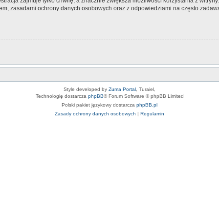
tracja zajmuje tylko chwilę, a znacznie zwiększa możliwości korzystania z witryn
nem, zasadami ochrony danych osobowych oraz z odpowiedziami na często zadawa
Style developed by
Zuma Portal
, Turaiel,
Technologię dostarcza
phpBB
® Forum Software © phpBB Limited
Polski pakiet językowy dostarcza
phpBB.pl
Zasady ochrony danych osobowych
|
Regulamin