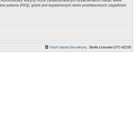
y. Administrator witryny może zarejestrowanym użytkownikom nadać wiele
ne pytania (FAQ), gdzie jest wyjaśnionych wiele podstawowych zagadnień
Usuń ciasteczka witryny
Strefa czasowa
UTC+02:00