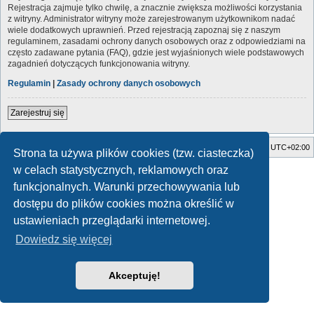
Rejestracja zajmuje tylko chwilę, a znacznie zwiększa możliwości korzystania
z witryny. Administrator witryny może zarejestrowanym użytkownikom nadać
wiele dodatkowych uprawnień. Przed rejestracją zapoznaj się z naszym
regulaminem, zasadami ochrony danych osobowych oraz z odpowiedziami na
często zadawane pytania (FAQ), gdzie jest wyjaśnionych wiele podstawowych
zagadnień dotyczących funkcjonowania witryny.
Regulamin
|
Zasady ochrony danych osobowych
Zarejestruj się
Strona główna
Usuń ciasteczka witryny
Strefa czasowa
UTC+02:00
Strona ta używa plików cookies (tzw. ciasteczka)
w celach statystycznych, reklamowych oraz
Style developed by
Zuma Portal
, Turaiel,
Technologię dostarcza
phpBB
® Forum Software © phpBB Limited
funkcjonalnych. Warunki przechowywania lub
Polski pakiet językowy dostarcza
phpBB.pl
dostępu do plików cookies można określić w
Zasady ochrony danych osobowych
|
Regulamin
ustawieniach przeglądarki internetowej.
Dowiedz się więcej
Akceptuję!