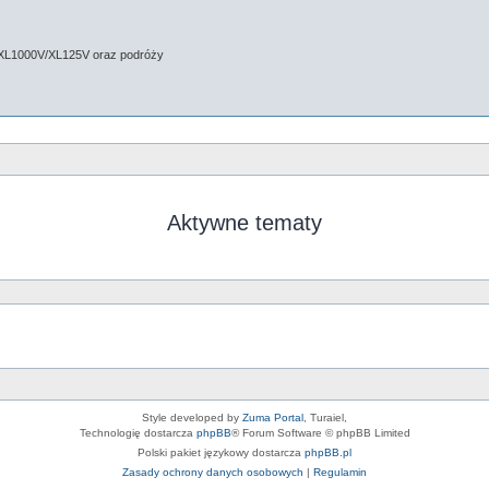
 XL1000V/XL125V oraz podróży
Aktywne tematy
Style developed by
Zuma Portal
, Turaiel,
Technologię dostarcza
phpBB
® Forum Software © phpBB Limited
Polski pakiet językowy dostarcza
phpBB.pl
Zasady ochrony danych osobowych
|
Regulamin