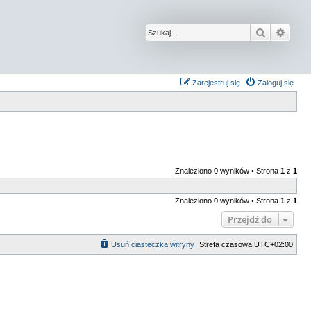
Szukaj
Wysz
Zarejestruj się
Zaloguj się
Znaleziono 0 wyników • Strona
1
z
1
Znaleziono 0 wyników • Strona
1
z
1
Przejdź do
Usuń ciasteczka witryny
Strefa czasowa
UTC+02:00