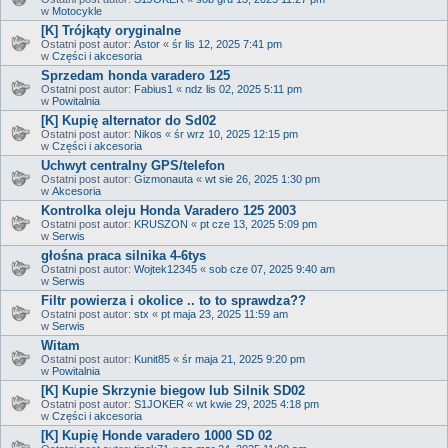
w
Motocykle
[K] Trójkąty oryginalne
Ostatni post autor:
Astor
«
śr lis 12, 2025 7:41 pm
w
Części i akcesoria
Sprzedam honda varadero 125
Ostatni post autor:
Fabius1
«
ndz lis 02, 2025 5:11 pm
w
Powitalnia
[K] Kupię alternator do Sd02
Ostatni post autor:
Nikos
«
śr wrz 10, 2025 12:15 pm
w
Części i akcesoria
Uchwyt centralny GPS/telefon
Ostatni post autor:
Gizmonauta
«
wt sie 26, 2025 1:30 pm
w
Akcesoria
Kontrolka oleju Honda Varadero 125 2003
Ostatni post autor:
KRUSZON
«
pt cze 13, 2025 5:09 pm
w
Serwis
głośna praca silnika 4-6tys
Ostatni post autor:
Wojtek12345
«
sob cze 07, 2025 9:40 am
w
Serwis
Filtr powierza i okolice .. to to sprawdza??
Ostatni post autor:
stx
«
pt maja 23, 2025 11:59 am
w
Serwis
Witam
Ostatni post autor:
Kunit85
«
śr maja 21, 2025 9:20 pm
w
Powitalnia
[K] Kupie Skrzynie biegow lub Silnik SD02
Ostatni post autor:
S1JOKER
«
wt kwie 29, 2025 4:18 pm
w
Części i akcesoria
[K] Kupię Honde varadero 1000 SD 02