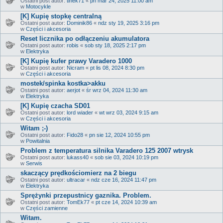
Ostatni post autor:
tinek71
«
pn mar 24, 2025 11:00 am
w
Motocykle
[K] Kupię stopkę centralną
Ostatni post autor:
Dominik86
«
ndz sty 19, 2025 3:16 pm
w
Części i akcesoria
Reset licznika po odłączeniu akumulatora
Ostatni post autor:
robis
«
sob sty 18, 2025 2:17 pm
w
Elektryka
[K] Kupię kufer prawy Varadero 1000
Ostatni post autor:
Nicram
«
pt lis 08, 2024 8:30 pm
w
Części i akcesoria
mostek/spinka kostka>akku
Ostatni post autor:
aerjot
«
śr wrz 04, 2024 11:30 am
w
Elektryka
[K] Kupię czacha SD01
Ostatni post autor:
lord wiader
«
wt wrz 03, 2024 9:15 am
w
Części i akcesoria
Witam ;-)
Ostatni post autor:
Fido28
«
pn sie 12, 2024 10:55 pm
w
Powitalnia
Problem z temperatura silnika Varadero 125 2007 wtrysk
Ostatni post autor:
lukass40
«
sob sie 03, 2024 10:19 pm
w
Serwis
skaczący prędkościomierz na 2 biegu
Ostatni post autor:
ultracar
«
ndz cze 16, 2024 11:47 pm
w
Elektryka
Sprężynki przepustnicy gaznika. Problem.
Ostatni post autor:
TomEk77
«
pt cze 14, 2024 10:39 am
w
Części zamienne
Witam.