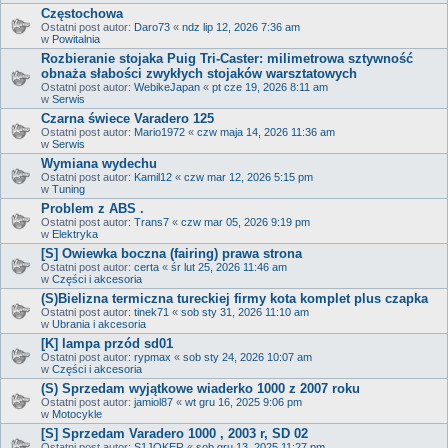
Częstochowa
Ostatni post autor:
Daro73
«
ndz lip 12, 2026 7:36 am
w
Powitalnia
Rozbieranie stojaka Puig Tri-Caster: milimetrowa sztywność
obnaża słabości zwykłych stojaków warsztatowych
Ostatni post autor:
WebikeJapan
«
pt cze 19, 2026 8:11 am
w
Serwis
Czarna świece Varadero 125
Ostatni post autor:
Mario1972
«
czw maja 14, 2026 11:36 am
w
Serwis
Wymiana wydechu
Ostatni post autor:
Kamil12
«
czw mar 12, 2026 5:15 pm
w
Tuning
Problem z ABS .
Ostatni post autor:
Trans7
«
czw mar 05, 2026 9:19 pm
w
Elektryka
[S] Owiewka boczna (fairing) prawa strona
Ostatni post autor:
certa
«
śr lut 25, 2026 11:46 am
w
Części i akcesoria
(S)Bielizna termiczna tureckiej firmy kota komplet plus czapka
Ostatni post autor:
tinek71
«
sob sty 31, 2026 11:10 am
w
Ubrania i akcesoria
[K] lampa przód sd01
Ostatni post autor:
rypmax
«
sob sty 24, 2026 10:07 am
w
Części i akcesoria
(S) Sprzedam wyjątkowe wiaderko 1000 z 2007 roku
Ostatni post autor:
jamiol87
«
wt gru 16, 2025 9:06 pm
w
Motocykle
[S] Sprzedam Varadero 1000 , 2003 r, SD 02
Ostatni post autor:
S1JOKER
«
sob gru 13, 2025 11:27 pm