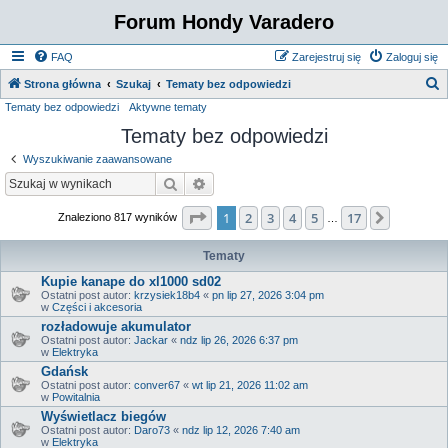
Forum Hondy Varadero
FAQ
Zarejestruj się
Zaloguj się
S
Strona główna
Szukaj
Tematy bez odpowiedzi
Tematy bez odpowiedzi
Aktywne tematy
z
Tematy bez odpowiedzi
u
k
Wyszukiwanie zaawansowane
a
Szukaj
Wyszukiwanie zaawansowane
j
Strona
1
z
17
1
2
3
4
5
17
Następn
Znaleziono 817 wyników
…
Tematy
Kupie kanape do xl1000 sd02
Ostatni post autor:
krzysiek18b4
«
pn lip 27, 2026 3:04 pm
w
Części i akcesoria
rozładowuje akumulator
Ostatni post autor:
Jackar
«
ndz lip 26, 2026 6:37 pm
w
Elektryka
Gdańsk
Ostatni post autor:
conver67
«
wt lip 21, 2026 11:02 am
w
Powitalnia
Wyświetlacz biegów
Ostatni post autor:
Daro73
«
ndz lip 12, 2026 7:40 am
w
Elektryka