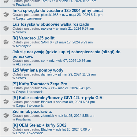
Ostatni post autor:
TomEk77
«
pt cze 14, 2024 10:21 am
w
Powitalnia
linka sprzęgła do varadero 125 2004 pilny temat
Ostatni post autor:
piotrek1983
«
czw maja 23, 2024 8:11 pm
w
Części zamienne
Luz łożyska w obudowie wałka rozrządu
Ostatni post autor:
paxstor
«
wt maja 21, 2024 9:57 am
w
Serwis
[K] Varadero 125 polift
Ostatni post autor:
SANT0
«
pt maja 17, 2024 9:29 am
w
Motocykle
Jak się nazywają (gdzie kupic) zabezpieczenia (slizgi) do
ponożkow.
Ostatni post autor:
stx
«
ndz kwie 07, 2024 10:56 am
w
Akcesoria
125 Wymiana pompy wody
Ostatni post autor:
damianfu
«
pt mar 29, 2024 11:32 am
w
Serwis
[S] Kufry Touratech Zega Pro
Ostatni post autor:
Seik
«
czw mar 21, 2024 5:41 pm
w
Części i akcesoria
[S] Kufer centralny/boczny GIVI 42L + płyta GIVI
Ostatni post autor:
Blacker
«
sob mar 09, 2024 6:31 pm
w
Części i akcesoria
Ziemniak pozdrawia.
Ostatni post autor:
ziemniak
«
ndz lut 25, 2024 8:56 am
w
Powitalnia
[K] OEM Stelaż + kufry SD02
Ostatni post autor:
Blacker
«
ndz lut 18, 2024 8:09 pm
w
Części i akcesoria