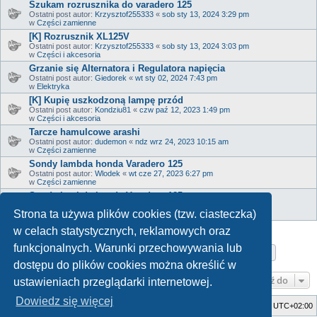
Szukam rozrusznika do varadero 125
Ostatni post autor:
Krzysztof255333
«
sob sty 13, 2024 3:29 pm
w
Części zamienne
[K] Rozrusznik XL125V
Ostatni post autor:
Krzysztof255333
«
sob sty 13, 2024 3:03 pm
w
Części i akcesoria
Grzanie się Alternatora i Regulatora napięcia
Ostatni post autor:
Giedorek
«
wt sty 02, 2024 7:43 pm
w
Elektryka
[K] Kupię uszkodzoną lampę przód
Ostatni post autor:
Kondziu81
«
czw paź 12, 2023 1:49 pm
w
Części i akcesoria
Tarcze hamulcowe arashi
Ostatni post autor:
dudemon
«
ndz wrz 24, 2023 10:15 am
w
Części zamienne
Sondy lambda honda Varadero 125
Ostatni post autor:
Wlodek
«
wt cze 27, 2023 6:27 pm
w
Części zamienne
Sondy lambda honda Varadero 125
Ostatni post autor:
Wlodek
«
wt cze 27, 2023 6:26 pm
Strona ta używa plików cookies (tzw. ciasteczka)
w
Serwis
w celach statystycznych, reklamowych oraz
funkcjonalnych. Warunki przechowywania lub
Strona
1
z
17
1
2
3
4
5
17
Następn
Znaleziono 817 wyników
…
dostępu do plików cookies można określić w
Przejdź do
ustawieniach przeglądarki internetowej.
Dowiedz się więcej
Strona główna
Usuń ciasteczka witryny
Strefa czasowa
UTC+02:00