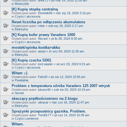
Ostatni post autor:
tinek71
«
pn mar 24, 2025 11:00 am
w
Motocykle
[K] Kupię stopkę centralną
Ostatni post autor:
Dominik86
«
ndz sty 19, 2025 3:16 pm
w
Części i akcesoria
Reset licznika po odłączeniu akumulatora
Ostatni post autor:
robis
«
sob sty 18, 2025 2:17 pm
w
Elektryka
[K] Kupię kufer prawy Varadero 1000
Ostatni post autor:
Nicram
«
pt lis 08, 2024 8:30 pm
w
Części i akcesoria
mostek/spinka kostka>akku
Ostatni post autor:
aerjot
«
śr wrz 04, 2024 11:30 am
w
Elektryka
[K] Kupię czacha SD01
Ostatni post autor:
lord wiader
«
wt wrz 03, 2024 9:15 am
w
Części i akcesoria
Witam ;-)
Ostatni post autor:
Fido28
«
pn sie 12, 2024 10:55 pm
w
Powitalnia
Problem z temperatura silnika Varadero 125 2007 wtrysk
Ostatni post autor:
lukass40
«
sob sie 03, 2024 10:19 pm
w
Serwis
skaczący prędkościomierz na 2 biegu
Ostatni post autor:
ultracar
«
ndz cze 16, 2024 11:47 pm
w
Elektryka
Sprężynki przepustnicy gaznika. Problem.
Ostatni post autor:
TomEk77
«
pt cze 14, 2024 10:39 am
w
Części zamienne
Witam.