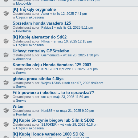
w
Motocykle
[K] Trójkąty oryginalne
Ostatni post autor:
Astor
«
śr lis 12, 2025 7:41 pm
w
Części i akcesoria
Sprzedam honda varadero 125
Ostatni post autor:
Fabius1
«
ndz lis 02, 2025 5:11 pm
w
Powitalnia
[K] Kupię alternator do Sd02
Ostatni post autor:
Nikos
«
śr wrz 10, 2025 12:15 pm
w
Części i akcesoria
Uchwyt centralny GPS/telefon
Ostatni post autor:
Gizmonauta
«
wt sie 26, 2025 1:30 pm
w
Akcesoria
Kontrolka oleju Honda Varadero 125 2003
Ostatni post autor:
KRUSZON
«
pt cze 13, 2025 5:09 pm
w
Serwis
głośna praca silnika 4-6tys
Ostatni post autor:
Wojtek12345
«
sob cze 07, 2025 9:40 am
w
Serwis
Filtr powierza i okolice .. to to sprawdza??
Ostatni post autor:
stx
«
pt maja 23, 2025 11:59 am
w
Serwis
Witam
Ostatni post autor:
Kunit85
«
śr maja 21, 2025 9:20 pm
w
Powitalnia
[K] Kupie Skrzynie biegow lub Silnik SD02
Ostatni post autor:
S1JOKER
«
wt kwie 29, 2025 4:18 pm
w
Części i akcesoria
[K] Kupię Honde varadero 1000 SD 02