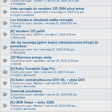
Ostatni post autor:
TomEk77
«
pt cze 14, 2024 10:21 am
w
Powitalnia
linka sprzęgła do varadero 125 2004 pilny temat
Ostatni post autor:
piotrek1983
«
czw maja 23, 2024 8:11 pm
w
Części zamienne
Luz łożyska w obudowie wałka rozrządu
Ostatni post autor:
paxstor
«
wt maja 21, 2024 9:57 am
w
Serwis
[K] Varadero 125 polift
Ostatni post autor:
SANT0
«
pt maja 17, 2024 9:29 am
w
Motocykle
Jak się nazywają (gdzie kupic) zabezpieczenia (slizgi) do
ponożkow.
Ostatni post autor:
stx
«
ndz kwie 07, 2024 10:56 am
w
Akcesoria
125 Wymiana pompy wody
Ostatni post autor:
damianfu
«
pt mar 29, 2024 11:32 am
w
Serwis
[S] Kufry Touratech Zega Pro
Ostatni post autor:
Seik
«
czw mar 21, 2024 5:41 pm
w
Części i akcesoria
[S] Kufer centralny/boczny GIVI 42L + płyta GIVI
Ostatni post autor:
Blacker
«
sob mar 09, 2024 6:31 pm
w
Części i akcesoria
Ziemniak pozdrawia.
Ostatni post autor:
ziemniak
«
ndz lut 25, 2024 8:56 am
w
Powitalnia
[K] OEM Stelaż + kufry SD02
Ostatni post autor:
Blacker
«
ndz lut 18, 2024 8:09 pm
w
Części i akcesoria