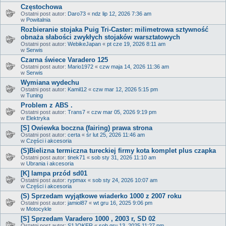
Częstochowa
Ostatni post autor:
Daro73
«
ndz lip 12, 2026 7:36 am
w
Powitalnia
Rozbieranie stojaka Puig Tri-Caster: milimetrowa sztywność
obnaża słabości zwykłych stojaków warsztatowych
Ostatni post autor:
WebikeJapan
«
pt cze 19, 2026 8:11 am
w
Serwis
Czarna świece Varadero 125
Ostatni post autor:
Mario1972
«
czw maja 14, 2026 11:36 am
w
Serwis
Wymiana wydechu
Ostatni post autor:
Kamil12
«
czw mar 12, 2026 5:15 pm
w
Tuning
Problem z ABS .
Ostatni post autor:
Trans7
«
czw mar 05, 2026 9:19 pm
w
Elektryka
[S] Owiewka boczna (fairing) prawa strona
Ostatni post autor:
certa
«
śr lut 25, 2026 11:46 am
w
Części i akcesoria
(S)Bielizna termiczna tureckiej firmy kota komplet plus czapka
Ostatni post autor:
tinek71
«
sob sty 31, 2026 11:10 am
w
Ubrania i akcesoria
[K] lampa przód sd01
Ostatni post autor:
rypmax
«
sob sty 24, 2026 10:07 am
w
Części i akcesoria
(S) Sprzedam wyjątkowe wiaderko 1000 z 2007 roku
Ostatni post autor:
jamiol87
«
wt gru 16, 2025 9:06 pm
w
Motocykle
[S] Sprzedam Varadero 1000 , 2003 r, SD 02
Ostatni post autor:
S1JOKER
«
sob gru 13, 2025 11:27 pm