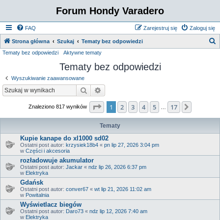
Forum Hondy Varadero
FAQ
Zarejestruj się
Zaloguj się
S
Strona główna
Szukaj
Tematy bez odpowiedzi
Tematy bez odpowiedzi
Aktywne tematy
z
Tematy bez odpowiedzi
u
k
Wyszukiwanie zaawansowane
a
Szukaj
Wyszukiwanie zaawansowane
j
Strona
1
z
17
1
2
3
4
5
17
Następn
Znaleziono 817 wyników
…
Tematy
Kupie kanape do xl1000 sd02
Ostatni post autor:
krzysiek18b4
«
pn lip 27, 2026 3:04 pm
w
Części i akcesoria
rozładowuje akumulator
Ostatni post autor:
Jackar
«
ndz lip 26, 2026 6:37 pm
w
Elektryka
Gdańsk
Ostatni post autor:
conver67
«
wt lip 21, 2026 11:02 am
w
Powitalnia
Wyświetlacz biegów
Ostatni post autor:
Daro73
«
ndz lip 12, 2026 7:40 am
w
Elektryka