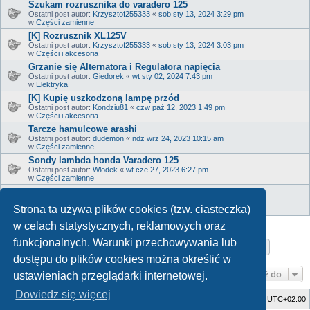
Szukam rozrusznika do varadero 125
Ostatni post autor:
Krzysztof255333
«
sob sty 13, 2024 3:29 pm
w
Części zamienne
[K] Rozrusznik XL125V
Ostatni post autor:
Krzysztof255333
«
sob sty 13, 2024 3:03 pm
w
Części i akcesoria
Grzanie się Alternatora i Regulatora napięcia
Ostatni post autor:
Giedorek
«
wt sty 02, 2024 7:43 pm
w
Elektryka
[K] Kupię uszkodzoną lampę przód
Ostatni post autor:
Kondziu81
«
czw paź 12, 2023 1:49 pm
w
Części i akcesoria
Tarcze hamulcowe arashi
Ostatni post autor:
dudemon
«
ndz wrz 24, 2023 10:15 am
w
Części zamienne
Sondy lambda honda Varadero 125
Ostatni post autor:
Wlodek
«
wt cze 27, 2023 6:27 pm
w
Części zamienne
Sondy lambda honda Varadero 125
Ostatni post autor:
Wlodek
«
wt cze 27, 2023 6:26 pm
Strona ta używa plików cookies (tzw. ciasteczka)
w
Serwis
w celach statystycznych, reklamowych oraz
funkcjonalnych. Warunki przechowywania lub
Strona
1
z
17
1
2
3
4
5
17
Następn
Znaleziono 817 wyników
…
dostępu do plików cookies można określić w
Przejdź do
ustawieniach przeglądarki internetowej.
Dowiedz się więcej
Strona główna
Usuń ciasteczka witryny
Strefa czasowa
UTC+02:00