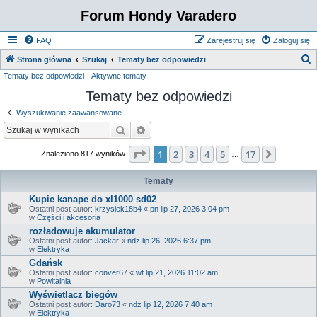
Forum Hondy Varadero
FAQ
Zarejestruj się
Zaloguj się
S
Strona główna
Szukaj
Tematy bez odpowiedzi
Tematy bez odpowiedzi
Aktywne tematy
z
Tematy bez odpowiedzi
u
k
Wyszukiwanie zaawansowane
a
Szukaj
Wyszukiwanie zaawansowane
j
Strona
1
z
17
1
2
3
4
5
17
Następn
Znaleziono 817 wyników
…
Tematy
Kupie kanape do xl1000 sd02
Ostatni post autor:
krzysiek18b4
«
pn lip 27, 2026 3:04 pm
w
Części i akcesoria
rozładowuje akumulator
Ostatni post autor:
Jackar
«
ndz lip 26, 2026 6:37 pm
w
Elektryka
Gdańsk
Ostatni post autor:
conver67
«
wt lip 21, 2026 11:02 am
w
Powitalnia
Wyświetlacz biegów
Ostatni post autor:
Daro73
«
ndz lip 12, 2026 7:40 am
w
Elektryka