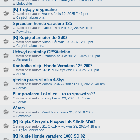
w
Motocykle
[K] Trójkąty oryginalne
Ostatni post autor:
Astor
«
śr lis 12, 2025 7:41 pm
w
Części i akcesoria
Sprzedam honda varadero 125
Ostatni post autor:
Fabius1
«
ndz lis 02, 2025 5:11 pm
w
Powitalnia
[K] Kupię alternator do Sd02
Ostatni post autor:
Nikos
«
śr wrz 10, 2025 12:15 pm
w
Części i akcesoria
Uchwyt centralny GPS/telefon
Ostatni post autor:
Gizmonauta
«
wt sie 26, 2025 1:30 pm
w
Akcesoria
Kontrolka oleju Honda Varadero 125 2003
Ostatni post autor:
KRUSZON
«
pt cze 13, 2025 5:09 pm
w
Serwis
głośna praca silnika 4-6tys
Ostatni post autor:
Wojtek12345
«
sob cze 07, 2025 9:40 am
w
Serwis
Filtr powierza i okolice .. to to sprawdza??
Ostatni post autor:
stx
«
pt maja 23, 2025 11:59 am
w
Serwis
Witam
Ostatni post autor:
Kunit85
«
śr maja 21, 2025 9:20 pm
w
Powitalnia
[K] Kupie Skrzynie biegow lub Silnik SD02
Ostatni post autor:
S1JOKER
«
wt kwie 29, 2025 4:18 pm
w
Części i akcesoria
[K] Kupię Honde varadero 1000 SD 02