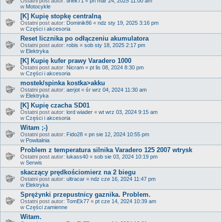
Ostatni post autor:
tinek71
«
pn mar 24, 2025 11:00 am
w
Motocykle
[K] Kupię stopkę centralną
Ostatni post autor:
Dominik86
«
ndz sty 19, 2025 3:16 pm
w
Części i akcesoria
Reset licznika po odłączeniu akumulatora
Ostatni post autor:
robis
«
sob sty 18, 2025 2:17 pm
w
Elektryka
[K] Kupię kufer prawy Varadero 1000
Ostatni post autor:
Nicram
«
pt lis 08, 2024 8:30 pm
w
Części i akcesoria
mostek/spinka kostka>akku
Ostatni post autor:
aerjot
«
śr wrz 04, 2024 11:30 am
w
Elektryka
[K] Kupię czacha SD01
Ostatni post autor:
lord wiader
«
wt wrz 03, 2024 9:15 am
w
Części i akcesoria
Witam ;-)
Ostatni post autor:
Fido28
«
pn sie 12, 2024 10:55 pm
w
Powitalnia
Problem z temperatura silnika Varadero 125 2007 wtrysk
Ostatni post autor:
lukass40
«
sob sie 03, 2024 10:19 pm
w
Serwis
skaczący prędkościomierz na 2 biegu
Ostatni post autor:
ultracar
«
ndz cze 16, 2024 11:47 pm
w
Elektryka
Sprężynki przepustnicy gaznika. Problem.
Ostatni post autor:
TomEk77
«
pt cze 14, 2024 10:39 am
w
Części zamienne
Witam.