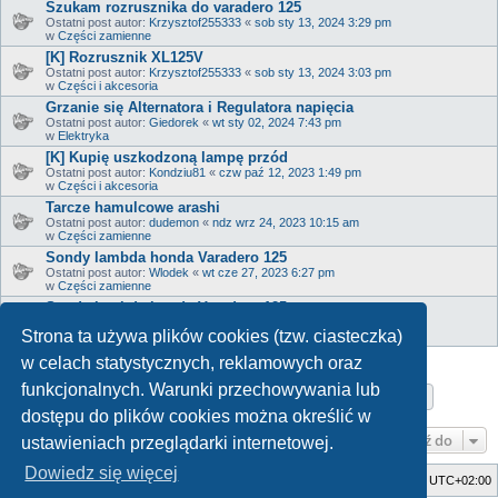
Szukam rozrusznika do varadero 125
Ostatni post autor:
Krzysztof255333
«
sob sty 13, 2024 3:29 pm
w
Części zamienne
[K] Rozrusznik XL125V
Ostatni post autor:
Krzysztof255333
«
sob sty 13, 2024 3:03 pm
w
Części i akcesoria
Grzanie się Alternatora i Regulatora napięcia
Ostatni post autor:
Giedorek
«
wt sty 02, 2024 7:43 pm
w
Elektryka
[K] Kupię uszkodzoną lampę przód
Ostatni post autor:
Kondziu81
«
czw paź 12, 2023 1:49 pm
w
Części i akcesoria
Tarcze hamulcowe arashi
Ostatni post autor:
dudemon
«
ndz wrz 24, 2023 10:15 am
w
Części zamienne
Sondy lambda honda Varadero 125
Ostatni post autor:
Wlodek
«
wt cze 27, 2023 6:27 pm
w
Części zamienne
Sondy lambda honda Varadero 125
Ostatni post autor:
Wlodek
«
wt cze 27, 2023 6:26 pm
Strona ta używa plików cookies (tzw. ciasteczka)
w
Serwis
w celach statystycznych, reklamowych oraz
funkcjonalnych. Warunki przechowywania lub
Strona
1
z
17
1
2
3
4
5
17
Następn
Znaleziono 817 wyników
…
dostępu do plików cookies można określić w
Przejdź do
ustawieniach przeglądarki internetowej.
Dowiedz się więcej
Strona główna
Usuń ciasteczka witryny
Strefa czasowa
UTC+02:00