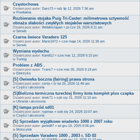
Częstochowa
Ostatni post autor:
Daro73
«
ndz lip 12, 2026 7:36 am
w
Powitalnia
Rozbieranie stojaka Puig Tri-Caster: milimetrowa sztywność
obnaża słabości zwykłych stojaków warsztatowych
Ostatni post autor:
WebikeJapan
«
pt cze 19, 2026 8:11 am
w
Serwis
Czarna świece Varadero 125
Ostatni post autor:
Mario1972
«
czw maja 14, 2026 11:36 am
w
Serwis
Wymiana wydechu
Ostatni post autor:
Kamil12
«
czw mar 12, 2026 5:15 pm
w
Tuning
Problem z ABS .
Ostatni post autor:
Trans7
«
czw mar 05, 2026 9:19 pm
w
Elektryka
[S] Owiewka boczna (fairing) prawa strona
Ostatni post autor:
certa
«
śr lut 25, 2026 11:46 am
w
Części i akcesoria
(S)Bielizna termiczna tureckiej firmy kota komplet plus czapka
Ostatni post autor:
tinek71
«
sob sty 31, 2026 11:10 am
w
Ubrania i akcesoria
[K] lampa przód sd01
Ostatni post autor:
rypmax
«
sob sty 24, 2026 10:07 am
w
Części i akcesoria
(S) Sprzedam wyjątkowe wiaderko 1000 z 2007 roku
Ostatni post autor:
jamiol87
«
wt gru 16, 2025 9:06 pm
w
Motocykle
[S] Sprzedam Varadero 1000 , 2003 r, SD 02
Ostatni post autor:
S1JOKER
«
sob gru 13, 2025 11:27 pm