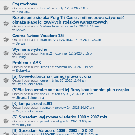
Częstochowa
Ostatni post autor:
Daro73
«
ndz lip 12, 2026 7:36 am
w
Powitalnia
Rozbieranie stojaka Puig Tri-Caster: milimetrowa sztywność
obnaża słabości zwykłych stojaków warsztatowych
Ostatni post autor:
WebikeJapan
«
pt cze 19, 2026 8:11 am
w
Serwis
Czarna świece Varadero 125
Ostatni post autor:
Mario1972
«
czw maja 14, 2026 11:36 am
w
Serwis
Wymiana wydechu
Ostatni post autor:
Kamil12
«
czw mar 12, 2026 5:15 pm
w
Tuning
Problem z ABS .
Ostatni post autor:
Trans7
«
czw mar 05, 2026 9:19 pm
w
Elektryka
[S] Owiewka boczna (fairing) prawa strona
Ostatni post autor:
certa
«
śr lut 25, 2026 11:46 am
w
Części i akcesoria
(S)Bielizna termiczna tureckiej firmy kota komplet plus czapka
Ostatni post autor:
tinek71
«
sob sty 31, 2026 11:10 am
w
Ubrania i akcesoria
[K] lampa przód sd01
Ostatni post autor:
rypmax
«
sob sty 24, 2026 10:07 am
w
Części i akcesoria
(S) Sprzedam wyjątkowe wiaderko 1000 z 2007 roku
Ostatni post autor:
jamiol87
«
wt gru 16, 2025 9:06 pm
w
Motocykle
[S] Sprzedam Varadero 1000 , 2003 r, SD 02
Ostatni post autor:
S1JOKER
«
sob gru 13, 2025 11:27 pm