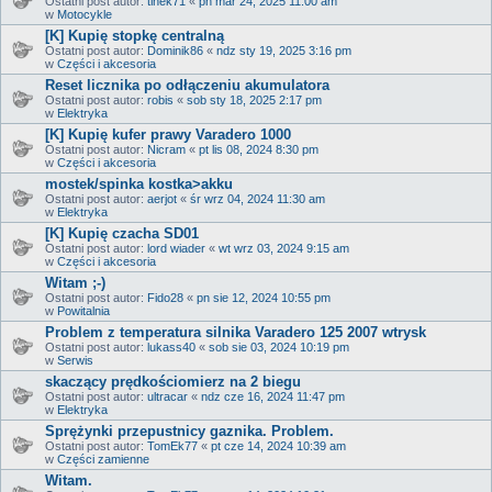
Ostatni post autor:
tinek71
«
pn mar 24, 2025 11:00 am
w
Motocykle
[K] Kupię stopkę centralną
Ostatni post autor:
Dominik86
«
ndz sty 19, 2025 3:16 pm
w
Części i akcesoria
Reset licznika po odłączeniu akumulatora
Ostatni post autor:
robis
«
sob sty 18, 2025 2:17 pm
w
Elektryka
[K] Kupię kufer prawy Varadero 1000
Ostatni post autor:
Nicram
«
pt lis 08, 2024 8:30 pm
w
Części i akcesoria
mostek/spinka kostka>akku
Ostatni post autor:
aerjot
«
śr wrz 04, 2024 11:30 am
w
Elektryka
[K] Kupię czacha SD01
Ostatni post autor:
lord wiader
«
wt wrz 03, 2024 9:15 am
w
Części i akcesoria
Witam ;-)
Ostatni post autor:
Fido28
«
pn sie 12, 2024 10:55 pm
w
Powitalnia
Problem z temperatura silnika Varadero 125 2007 wtrysk
Ostatni post autor:
lukass40
«
sob sie 03, 2024 10:19 pm
w
Serwis
skaczący prędkościomierz na 2 biegu
Ostatni post autor:
ultracar
«
ndz cze 16, 2024 11:47 pm
w
Elektryka
Sprężynki przepustnicy gaznika. Problem.
Ostatni post autor:
TomEk77
«
pt cze 14, 2024 10:39 am
w
Części zamienne
Witam.