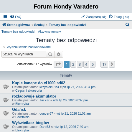
Forum Hondy Varadero
FAQ
Zarejestruj się
Zaloguj się
S
Strona główna
Szukaj
Tematy bez odpowiedzi
Tematy bez odpowiedzi
Aktywne tematy
z
Tematy bez odpowiedzi
u
k
Wyszukiwanie zaawansowane
a
Szukaj
Wyszukiwanie zaawansowane
j
Strona
1
z
17
1
2
3
4
5
17
Następn
Znaleziono 817 wyników
…
Tematy
Kupie kanape do xl1000 sd02
Ostatni post autor:
krzysiek18b4
«
pn lip 27, 2026 3:04 pm
w
Części i akcesoria
rozładowuje akumulator
Ostatni post autor:
Jackar
«
ndz lip 26, 2026 6:37 pm
w
Elektryka
Gdańsk
Ostatni post autor:
conver67
«
wt lip 21, 2026 11:02 am
w
Powitalnia
Wyświetlacz biegów
Ostatni post autor:
Daro73
«
ndz lip 12, 2026 7:40 am
w
Elektryka