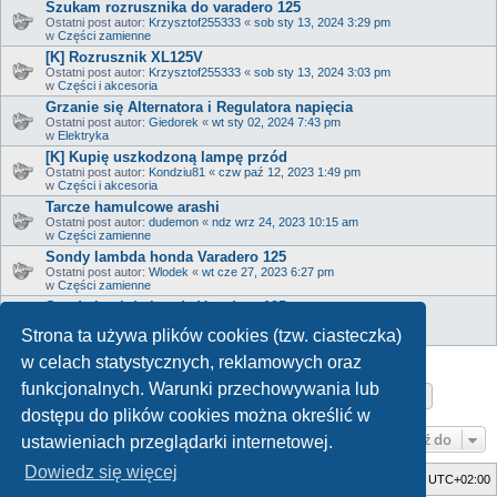
Szukam rozrusznika do varadero 125
Ostatni post autor:
Krzysztof255333
«
sob sty 13, 2024 3:29 pm
w
Części zamienne
[K] Rozrusznik XL125V
Ostatni post autor:
Krzysztof255333
«
sob sty 13, 2024 3:03 pm
w
Części i akcesoria
Grzanie się Alternatora i Regulatora napięcia
Ostatni post autor:
Giedorek
«
wt sty 02, 2024 7:43 pm
w
Elektryka
[K] Kupię uszkodzoną lampę przód
Ostatni post autor:
Kondziu81
«
czw paź 12, 2023 1:49 pm
w
Części i akcesoria
Tarcze hamulcowe arashi
Ostatni post autor:
dudemon
«
ndz wrz 24, 2023 10:15 am
w
Części zamienne
Sondy lambda honda Varadero 125
Ostatni post autor:
Wlodek
«
wt cze 27, 2023 6:27 pm
w
Części zamienne
Sondy lambda honda Varadero 125
Ostatni post autor:
Wlodek
«
wt cze 27, 2023 6:26 pm
Strona ta używa plików cookies (tzw. ciasteczka)
w
Serwis
w celach statystycznych, reklamowych oraz
funkcjonalnych. Warunki przechowywania lub
Strona
1
z
17
1
2
3
4
5
17
Następn
Znaleziono 817 wyników
…
dostępu do plików cookies można określić w
Przejdź do
ustawieniach przeglądarki internetowej.
Dowiedz się więcej
Strona główna
Usuń ciasteczka witryny
Strefa czasowa
UTC+02:00