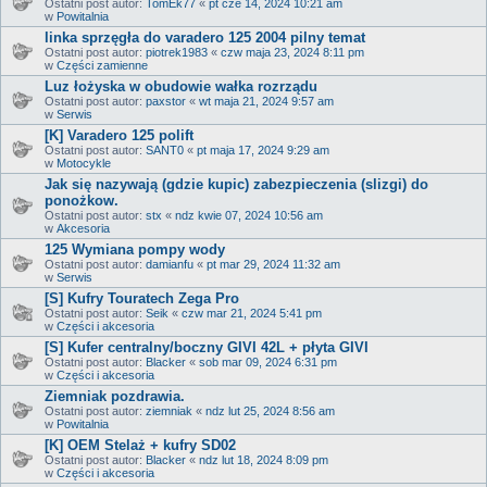
Ostatni post autor:
TomEk77
«
pt cze 14, 2024 10:21 am
w
Powitalnia
linka sprzęgła do varadero 125 2004 pilny temat
Ostatni post autor:
piotrek1983
«
czw maja 23, 2024 8:11 pm
w
Części zamienne
Luz łożyska w obudowie wałka rozrządu
Ostatni post autor:
paxstor
«
wt maja 21, 2024 9:57 am
w
Serwis
[K] Varadero 125 polift
Ostatni post autor:
SANT0
«
pt maja 17, 2024 9:29 am
w
Motocykle
Jak się nazywają (gdzie kupic) zabezpieczenia (slizgi) do
ponożkow.
Ostatni post autor:
stx
«
ndz kwie 07, 2024 10:56 am
w
Akcesoria
125 Wymiana pompy wody
Ostatni post autor:
damianfu
«
pt mar 29, 2024 11:32 am
w
Serwis
[S] Kufry Touratech Zega Pro
Ostatni post autor:
Seik
«
czw mar 21, 2024 5:41 pm
w
Części i akcesoria
[S] Kufer centralny/boczny GIVI 42L + płyta GIVI
Ostatni post autor:
Blacker
«
sob mar 09, 2024 6:31 pm
w
Części i akcesoria
Ziemniak pozdrawia.
Ostatni post autor:
ziemniak
«
ndz lut 25, 2024 8:56 am
w
Powitalnia
[K] OEM Stelaż + kufry SD02
Ostatni post autor:
Blacker
«
ndz lut 18, 2024 8:09 pm
w
Części i akcesoria