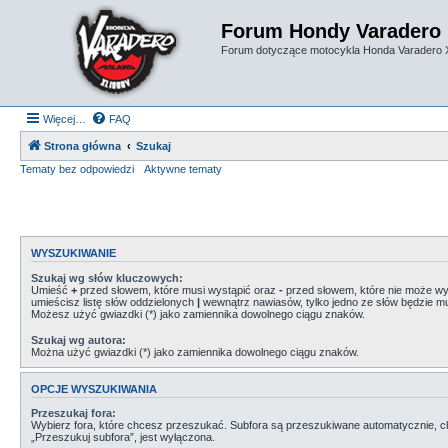
Forum Hondy Varadero
Forum dotyczące motocykla Honda Varadero
Więcej…
FAQ
Strona główna
Szukaj
Tematy bez odpowiedzi
Aktywne tematy
WYSZUKIWANIE
Szukaj wg słów kluczowych:
Umieść
+
przed słowem, które musi wystąpić oraz
-
przed słowem, które nie może wys
umieścisz listę słów oddzielonych
|
wewnątrz nawiasów, tylko jedno ze słów będzie mu
Możesz użyć gwiazdki (*) jako zamiennika dowolnego ciągu znaków.
Szukaj wg autora:
Można użyć gwiazdki (*) jako zamiennika dowolnego ciągu znaków.
OPCJE WYSZUKIWANIA
Przeszukaj fora:
Wybierz fora, które chcesz przeszukać. Subfora są przeszukiwane automatycznie, c
„Przeszukuj subfora”, jest wyłączona.