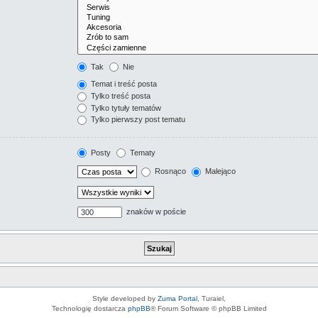
Tak
Nie
Temat i treść posta
Tylko treść posta
Tylko tytuły tematów
Tylko pierwszy post tematu
Posty
Tematy
Rosnąco
Malejąco
znaków w poście
Style developed by
Zuma Portal
, Turaiel,
Technologię dostarcza
phpBB
® Forum Software © phpBB Limited