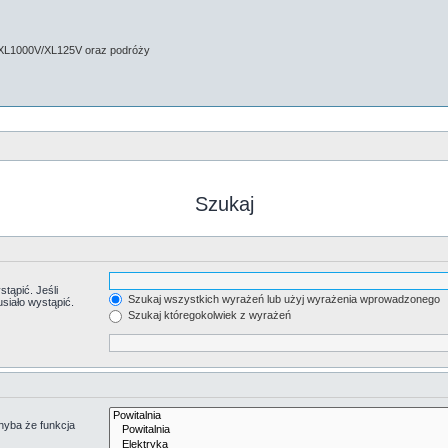
 XL1000V/XL125V oraz podróży
Szukaj
tąpić. Jeśli
Szukaj wszystkich wyrażeń lub użyj wyrażenia wprowadzonego
siało wystąpić.
Szukaj któregokolwiek z wyrażeń
hyba że funkcja