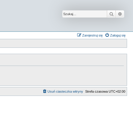
Szukaj
Wysz
Zarejestruj się
Zaloguj się
Usuń ciasteczka witryny
Strefa czasowa
UTC+02:00