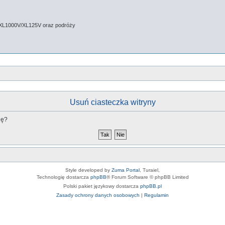
 XL1000V/XL125V oraz podróży
Usuń ciasteczka witryny
nę?
Style developed by
Zuma Portal
, Turaiel,
Technologię dostarcza
phpBB
® Forum Software © phpBB Limited
Polski pakiet językowy dostarcza
phpBB.pl
Zasady ochrony danych osobowych
|
Regulamin