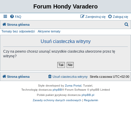
Forum Hondy Varadero
FAQ
Zarejestruj się
Zaloguj się
S
Strona główna
Tematy bez odpowiedzi
Aktywne tematy
z
u
Usuń ciasteczka witryny
k
Czy na pewno chcesz usunąć wszystkie ciasteczka utworzone przez tę
a
witrynę?
j
Strona główna
Usuń ciasteczka witryny
Strefa czasowa
UTC+02:00
Style developed by
Zuma Portal
, Turaiel,
Technologię dostarcza
phpBB
® Forum Software © phpBB Limited
Polski pakiet językowy dostarcza
phpBB.pl
Zasady ochrony danych osobowych
|
Regulamin