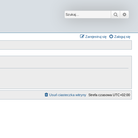
Szukaj
Wysz
Zarejestruj się
Zaloguj się
Usuń ciasteczka witryny
Strefa czasowa
UTC+02:00