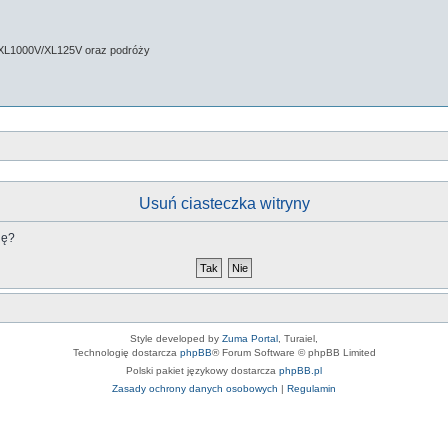
 XL1000V/XL125V oraz podróży
Usuń ciasteczka witryny
nę?
Style developed by
Zuma Portal
, Turaiel,
Technologię dostarcza
phpBB
® Forum Software © phpBB Limited
Polski pakiet językowy dostarcza
phpBB.pl
Zasady ochrony danych osobowych
|
Regulamin