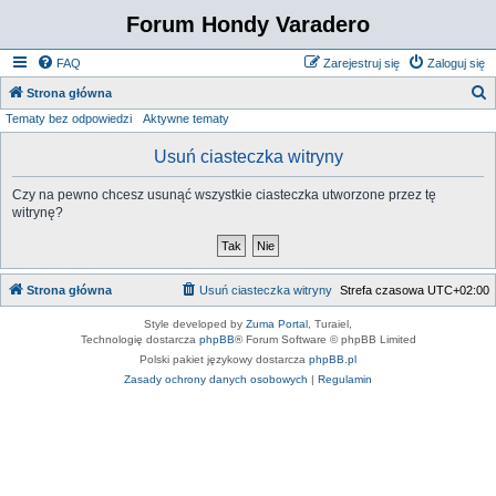
Forum Hondy Varadero
FAQ
Zarejestruj się
Zaloguj się
S
Strona główna
Tematy bez odpowiedzi
Aktywne tematy
z
u
Usuń ciasteczka witryny
k
Czy na pewno chcesz usunąć wszystkie ciasteczka utworzone przez tę
a
witrynę?
j
Strona główna
Usuń ciasteczka witryny
Strefa czasowa
UTC+02:00
Style developed by
Zuma Portal
, Turaiel,
Technologię dostarcza
phpBB
® Forum Software © phpBB Limited
Polski pakiet językowy dostarcza
phpBB.pl
Zasady ochrony danych osobowych
|
Regulamin