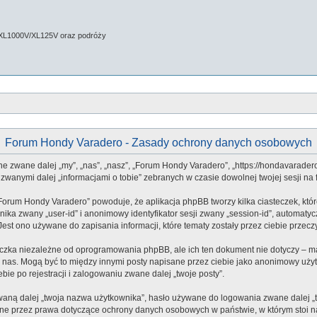
 XL1000V/XL125V oraz podróży
Forum Hondy Varadero - Zasady ochrony danych osobowych
ne zwane dalej „my”, „nas”, „nasz”, „Forum Hondy Varadero”, „https://hondavarade
zwanymi dalej „informacjami o tobie” zebranych w czasie dowolnej twojej sesji na 
„Forum Hondy Varadero” powoduje, że aplikacja phpBB tworzy kilka ciasteczek, kt
nika zwany „user-id” i anonimowy identyfikator sesji zwany „session-id”, automaty
st ono używane do zapisania informacji, które tematy zostały przez ciebie przeczyt
czka niezależne od oprogramowania phpBB, ale ich ten dokument nie dotyczy – m
 do nas. Mogą być to między innymi posty napisane przez ciebie jako anonimowy uż
ie po rejestracji i zalogowaniu zwane dalej „twoje posty”.
aną dalej „twoja nazwa użytkownika”, hasło używane do logowania zwane dalej „two
one przez prawa dotyczące ochrony danych osobowych w państwie, w którym stoi