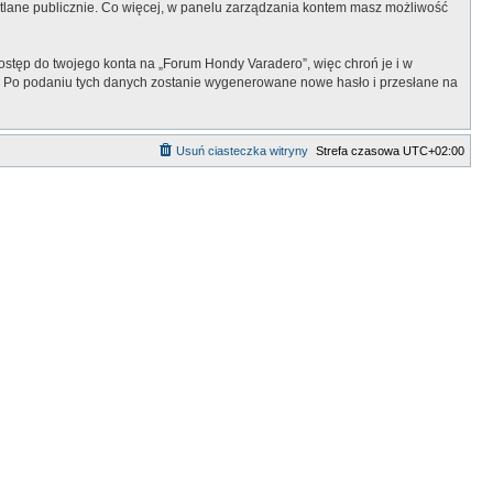
ietlane publicznie. Co więcej, w panelu zarządzania kontem masz możliwość
ostęp do twojego konta na „Forum Hondy Varadero”, więc chroń je i w
ail. Po podaniu tych danych zostanie wygenerowane nowe hasło i przesłane na
Usuń ciasteczka witryny
Strefa czasowa
UTC+02:00