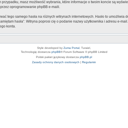
ażdym przypadku, masz możliwość wybrania, które informacje o twoim koncie są wyśw
 przez oprogramowanie phpBB e-maili.
żywać tego samego hasła na różnych witrynach internetowych. Hasło to umożliwia d
ie pamiętam hasła”. Witryna poprosi cię o podanie nazwy użytkownika i adresu e-m
ego konta.
Style developed by
Zuma Portal
, Turaiel,
Technologię dostarcza
phpBB
® Forum Software © phpBB Limited
Polski pakiet językowy dostarcza
phpBB.pl
Zasady ochrony danych osobowych
|
Regulamin