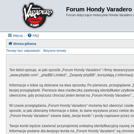
Forum Hondy Varadero
Forum dotyczące motocykla Honda Varadero
Więcej…
FAQ
Strona główna
Tematy bez odpowiedzi
Aktywne tematy
Ten tekst opisuje, w jaki sposób „Forum Hondy Varadero” i firmy stowarzyszo
„www.phpbb.com”, „phpBB Limited”, „Zespoły phpBB”, korzystają z informacji 
Informacje o tobie są zbierane na dwa sposoby. Po pierwsze, przeglądanie 
twojej przeglądarki. Pierwsze dwa ciasteczka zawierają identyfikator użytkow
utworzone, gdy przejrzysz chociaż jeden temat na „Forum Hondy Varadero”. Je
W czasie przeglądania „Forum Hondy Varadero” możemy też utworzyć ciaste
sposób, w jaki zbieramy informacje o tobie, to dane wysyłane przez ciebie
„Forum Hondy Varadero” zwane dalej „twoje konto” i posty napisane przez cieb
Twoje konto będzie zawierać przynajmniej unikalną identyfikacyjną nazwę zw
Informacje podane dla twojego konta na „Forum Hondy Varadero” są chroni