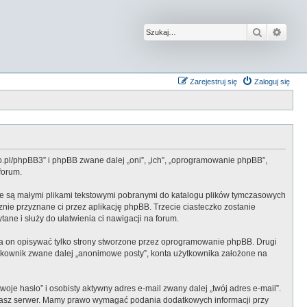
Szukaj
Wysz
Zarejestruj się
Zaloguj się
ro.pl/phpBB3” i phpBB zwane dalej „oni”, „ich”, „oprogramowanie phpBB”,
forum.
óre są małymi plikami tekstowymi pobranymi do katalogu plików tymczasowych
cznie przyznane ci przez aplikację phpBB. Trzecie ciasteczko zostanie
ane i służy do ułatwienia ci nawigacji na forum.
a on opisywać tylko strony stworzone przez oprogramowanie phpBB. Drugi
ytkownik zwane dalej „anonimowe posty”, konta użytkownika założone na
je hasło” i osobisty aktywny adres e-mail zwany dalej „twój adres e-mail”.
 nasz serwer. Mamy prawo wymagać podania dodatkowych informacji przy