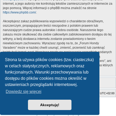
internet, a jego autorzy nie kontrolują tekstów zamieszczanych w internecie za
jego pomocą. Więcej informacji o phpBB można znaleźć na stronie
https://www.phpbb.com/
.
Akceptujesz zakaz publikowania wypowiedzi o charakterze obraźliwym,
oszczerczym, propagującym treści niezgodne z polskim prawem lub
naruszającym cudze prawa autorskie i dobra osobiste. Naruszenie tego
zakazu może skutkować dla ciebie całkowitym zablokowaniem dostępu do tej
witryny, a twój dostawca internetu zostanie powiadomiony o twoim
niewłaściwym zachowaniu. Wyrażasz zgodę na to, że „Forum Hondy
Varadero” może w każdej chwili usunąć, zmienić, przenieść lub zamknąć
każdy twój temat, post. Wyrażasz zgodę na zapisywanie wszystkich podanych
przez ciebie informacji w naszej bazie danych. Informacje te nie będą
Strona ta używa plików cookies (tzw. ciasteczka)
przekazywane nikomu bez twojej zgody, ale ani „Forum Hondy Varadero”, ani
phpBB nie ponosi odpowiedzialności za włamania do witryny, podczas których
w celach statystycznych, reklamowych oraz
może dojść do kradzieży danych.
funkcjonalnych. Warunki przechowywania lub
dostępu do plików cookies można określić w
ustawieniach przeglądarki internetowej.
Dowiedz się więcej
Strona główna
Usuń ciasteczka witryny
Strefa czasowa
UTC+02:00
Style developed by
Zuma Portal
, Turaiel,
Akceptuję!
Technologię dostarcza
phpBB
® Forum Software © phpBB Limited
Polski pakiet językowy dostarcza
phpBB.pl
Zasady ochrony danych osobowych
|
Regulamin