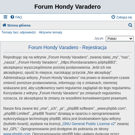
Forum Hondy Varadero
FAQ
Zaloguj się
S
Strona główna
Tematy bez odpowiedzi
Aktywne tematy
z
Język:
u
Forum Hondy Varadero - Rejestracja
k
a
Rejestrując się na witrynie „Forum Hondy Varadero”, zwanej dalej „my”, ”nas”,
j
„nasza”, „Forum Hondy Varadero”, „https://hondavaradero.pl/phpBB3”,
akceptujesz wyszczególnione poniżej postanowienia. Jeśli ich nie
akceptujesz, opuść to miejsce, naciskając przycisk „Nie akceptuję”.
Administracja witryny „Forum Hondy Varadero” ma prawo w dowolnym czasie
zmienić poniższe postanowienia, informując cię o zmianach, niemniej
wskazane jest, aby użytkownicy sami regularnie zaglądali do tego regulaminu.
Korzystanie z witryny „Forum Hondy Varadero” po zmianach regulaminu
oznacza, że akceptujesz te zmiany ze wszelkimi konsekwencjami prawnymi.
Nasze fora zwane też „one”, „ich”, „je”, „phpBB software”, „www.phpbb.com”,
„phpBB Limited”, „phpBB Teams” działają w oparciu o oprogramowanie
wykorzystujące technologię phpBB, która jest środowiskiem typu witryny
(bulletin board), wydane na licencji „
GNU General Public License v2
” zwanej
też „GPL”. Oprogramowanie jest dostępne do pobrania ze strony
www.phpbb.com
. Oprogramowanie phpBB tylko ułatwia dyskusje przez