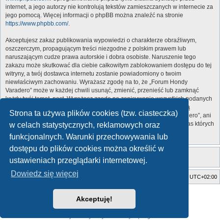
internet, a jego autorzy nie kontrolują tekstów zamieszczanych w internecie za
jego pomocą. Więcej informacji o phpBB można znaleźć na stronie
https://www.phpbb.com/
.
Akceptujesz zakaz publikowania wypowiedzi o charakterze obraźliwym,
oszczerczym, propagującym treści niezgodne z polskim prawem lub
naruszającym cudze prawa autorskie i dobra osobiste. Naruszenie tego
zakazu może skutkować dla ciebie całkowitym zablokowaniem dostępu do tej
witryny, a twój dostawca internetu zostanie powiadomiony o twoim
niewłaściwym zachowaniu. Wyrażasz zgodę na to, że „Forum Hondy
Varadero” może w każdej chwili usunąć, zmienić, przenieść lub zamknąć
każdy twój temat, post. Wyrażasz zgodę na zapisywanie wszystkich podanych
przez ciebie informacji w naszej bazie danych. Informacje te nie będą
Strona ta używa plików cookies (tzw. ciasteczka)
przekazywane nikomu bez twojej zgody, ale ani „Forum Hondy Varadero”, ani
phpBB nie ponosi odpowiedzialności za włamania do witryny, podczas których
w celach statystycznych, reklamowych oraz
może dojść do kradzieży danych.
funkcjonalnych. Warunki przechowywania lub
dostępu do plików cookies można określić w
ustawieniach przeglądarki internetowej.
Dowiedz się więcej
Strona główna
Usuń ciasteczka witryny
Strefa czasowa
UTC+02:00
Style developed by
Zuma Portal
, Turaiel,
Akceptuję!
Technologię dostarcza
phpBB
® Forum Software © phpBB Limited
Polski pakiet językowy dostarcza
phpBB.pl
Zasady ochrony danych osobowych
|
Regulamin