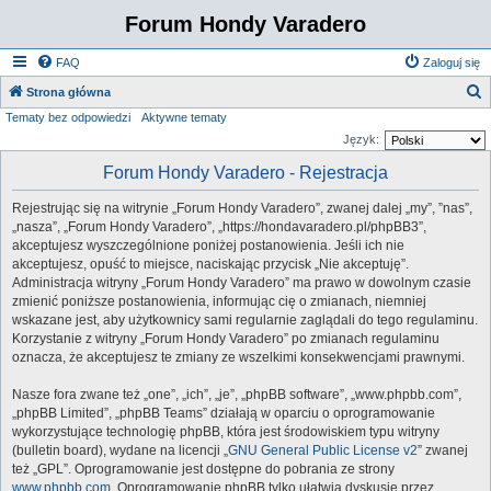
Forum Hondy Varadero
FAQ
Zaloguj się
S
Strona główna
Tematy bez odpowiedzi
Aktywne tematy
z
Język:
u
Forum Hondy Varadero - Rejestracja
k
a
Rejestrując się na witrynie „Forum Hondy Varadero”, zwanej dalej „my”, ”nas”,
j
„nasza”, „Forum Hondy Varadero”, „https://hondavaradero.pl/phpBB3”,
akceptujesz wyszczególnione poniżej postanowienia. Jeśli ich nie
akceptujesz, opuść to miejsce, naciskając przycisk „Nie akceptuję”.
Administracja witryny „Forum Hondy Varadero” ma prawo w dowolnym czasie
zmienić poniższe postanowienia, informując cię o zmianach, niemniej
wskazane jest, aby użytkownicy sami regularnie zaglądali do tego regulaminu.
Korzystanie z witryny „Forum Hondy Varadero” po zmianach regulaminu
oznacza, że akceptujesz te zmiany ze wszelkimi konsekwencjami prawnymi.
Nasze fora zwane też „one”, „ich”, „je”, „phpBB software”, „www.phpbb.com”,
„phpBB Limited”, „phpBB Teams” działają w oparciu o oprogramowanie
wykorzystujące technologię phpBB, która jest środowiskiem typu witryny
(bulletin board), wydane na licencji „
GNU General Public License v2
” zwanej
też „GPL”. Oprogramowanie jest dostępne do pobrania ze strony
www.phpbb.com
. Oprogramowanie phpBB tylko ułatwia dyskusje przez