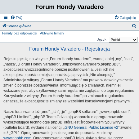
Forum Hondy Varadero
FAQ
Zaloguj się
S
Strona główna
Tematy bez odpowiedzi
Aktywne tematy
z
Język:
u
Forum Hondy Varadero - Rejestracja
k
a
Rejestrując się na witrynie „Forum Hondy Varadero”, zwanej dalej „my”, ”nas”,
j
„nasza”, „Forum Hondy Varadero”, „https://hondavaradero.pl/phpBB3”,
akceptujesz wyszczególnione poniżej postanowienia. Jeśli ich nie
akceptujesz, opuść to miejsce, naciskając przycisk „Nie akceptuję”.
Administracja witryny „Forum Hondy Varadero” ma prawo w dowolnym czasie
zmienić poniższe postanowienia, informując cię o zmianach, niemniej
wskazane jest, aby użytkownicy sami regularnie zaglądali do tego regulaminu.
Korzystanie z witryny „Forum Hondy Varadero” po zmianach regulaminu
oznacza, że akceptujesz te zmiany ze wszelkimi konsekwencjami prawnymi.
Nasze fora zwane też „one”, „ich”, „je”, „phpBB software”, „www.phpbb.com”,
„phpBB Limited”, „phpBB Teams” działają w oparciu o oprogramowanie
wykorzystujące technologię phpBB, która jest środowiskiem typu witryny
(bulletin board), wydane na licencji „
GNU General Public License v2
” zwanej
też „GPL”. Oprogramowanie jest dostępne do pobrania ze strony
www.phpbb.com
. Oprogramowanie phpBB tylko ułatwia dyskusje przez