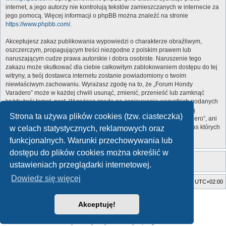
internet, a jego autorzy nie kontrolują tekstów zamieszczanych w internecie za
jego pomocą. Więcej informacji o phpBB można znaleźć na stronie
https://www.phpbb.com/
.
Akceptujesz zakaz publikowania wypowiedzi o charakterze obraźliwym,
oszczerczym, propagującym treści niezgodne z polskim prawem lub
naruszającym cudze prawa autorskie i dobra osobiste. Naruszenie tego
zakazu może skutkować dla ciebie całkowitym zablokowaniem dostępu do tej
witryny, a twój dostawca internetu zostanie powiadomiony o twoim
niewłaściwym zachowaniu. Wyrażasz zgodę na to, że „Forum Hondy
Varadero” może w każdej chwili usunąć, zmienić, przenieść lub zamknąć
każdy twój temat, post. Wyrażasz zgodę na zapisywanie wszystkich podanych
przez ciebie informacji w naszej bazie danych. Informacje te nie będą
Strona ta używa plików cookies (tzw. ciasteczka)
przekazywane nikomu bez twojej zgody, ale ani „Forum Hondy Varadero”, ani
phpBB nie ponosi odpowiedzialności za włamania do witryny, podczas których
w celach statystycznych, reklamowych oraz
może dojść do kradzieży danych.
funkcjonalnych. Warunki przechowywania lub
dostępu do plików cookies można określić w
ustawieniach przeglądarki internetowej.
Dowiedz się więcej
Strona główna
Usuń ciasteczka witryny
Strefa czasowa
UTC+02:00
Style developed by
Zuma Portal
, Turaiel,
Akceptuję!
Technologię dostarcza
phpBB
® Forum Software © phpBB Limited
Polski pakiet językowy dostarcza
phpBB.pl
Zasady ochrony danych osobowych
|
Regulamin