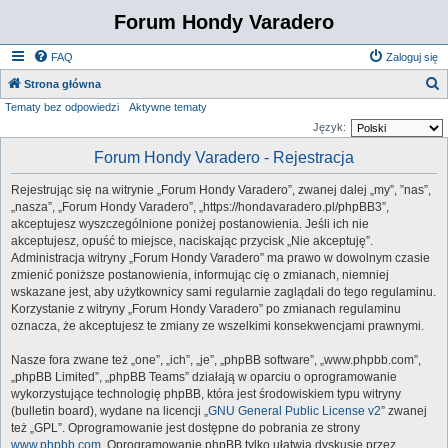
Forum Hondy Varadero
FAQ
Zaloguj się
S
Strona główna
Tematy bez odpowiedzi
Aktywne tematy
z
Język:
u
Forum Hondy Varadero - Rejestracja
k
a
Rejestrując się na witrynie „Forum Hondy Varadero”, zwanej dalej „my”, ”nas”,
j
„nasza”, „Forum Hondy Varadero”, „https://hondavaradero.pl/phpBB3”,
akceptujesz wyszczególnione poniżej postanowienia. Jeśli ich nie
akceptujesz, opuść to miejsce, naciskając przycisk „Nie akceptuję”.
Administracja witryny „Forum Hondy Varadero” ma prawo w dowolnym czasie
zmienić poniższe postanowienia, informując cię o zmianach, niemniej
wskazane jest, aby użytkownicy sami regularnie zaglądali do tego regulaminu.
Korzystanie z witryny „Forum Hondy Varadero” po zmianach regulaminu
oznacza, że akceptujesz te zmiany ze wszelkimi konsekwencjami prawnymi.
Nasze fora zwane też „one”, „ich”, „je”, „phpBB software”, „www.phpbb.com”,
„phpBB Limited”, „phpBB Teams” działają w oparciu o oprogramowanie
wykorzystujące technologię phpBB, która jest środowiskiem typu witryny
(bulletin board), wydane na licencji „
GNU General Public License v2
” zwanej
też „GPL”. Oprogramowanie jest dostępne do pobrania ze strony
www.phpbb.com
. Oprogramowanie phpBB tylko ułatwia dyskusje przez