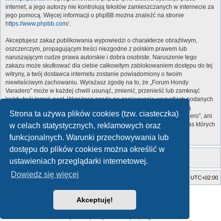
internet, a jego autorzy nie kontrolują tekstów zamieszczanych w internecie za
jego pomocą. Więcej informacji o phpBB można znaleźć na stronie
https://www.phpbb.com/
.
Akceptujesz zakaz publikowania wypowiedzi o charakterze obraźliwym,
oszczerczym, propagującym treści niezgodne z polskim prawem lub
naruszającym cudze prawa autorskie i dobra osobiste. Naruszenie tego
zakazu może skutkować dla ciebie całkowitym zablokowaniem dostępu do tej
witryny, a twój dostawca internetu zostanie powiadomiony o twoim
niewłaściwym zachowaniu. Wyrażasz zgodę na to, że „Forum Hondy
Varadero” może w każdej chwili usunąć, zmienić, przenieść lub zamknąć
każdy twój temat, post. Wyrażasz zgodę na zapisywanie wszystkich podanych
przez ciebie informacji w naszej bazie danych. Informacje te nie będą
Strona ta używa plików cookies (tzw. ciasteczka)
przekazywane nikomu bez twojej zgody, ale ani „Forum Hondy Varadero”, ani
phpBB nie ponosi odpowiedzialności za włamania do witryny, podczas których
w celach statystycznych, reklamowych oraz
może dojść do kradzieży danych.
funkcjonalnych. Warunki przechowywania lub
dostępu do plików cookies można określić w
ustawieniach przeglądarki internetowej.
Dowiedz się więcej
Strona główna
Usuń ciasteczka witryny
Strefa czasowa
UTC+02:00
Style developed by
Zuma Portal
, Turaiel,
Akceptuję!
Technologię dostarcza
phpBB
® Forum Software © phpBB Limited
Polski pakiet językowy dostarcza
phpBB.pl
Zasady ochrony danych osobowych
|
Regulamin