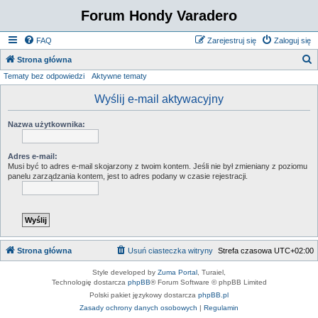
Forum Hondy Varadero
FAQ
Zarejestruj się
Zaloguj się
S
Strona główna
Tematy bez odpowiedzi
Aktywne tematy
z
u
Wyślij e-mail aktywacyjny
k
Nazwa użytkownika:
a
j
Adres e-mail:
Musi być to adres e-mail skojarzony z twoim kontem. Jeśli nie był zmieniany z poziomu
panelu zarządzania kontem, jest to adres podany w czasie rejestracji.
Strona główna
Usuń ciasteczka witryny
Strefa czasowa
UTC+02:00
Style developed by
Zuma Portal
, Turaiel,
Technologię dostarcza
phpBB
® Forum Software © phpBB Limited
Polski pakiet językowy dostarcza
phpBB.pl
Zasady ochrony danych osobowych
|
Regulamin