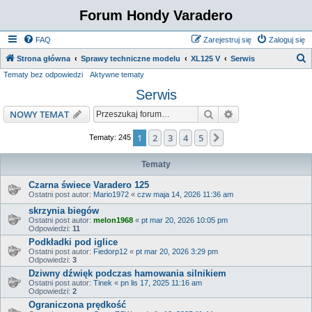
Forum Hondy Varadero
FAQ
Zarejestruj się
Zaloguj się
S
Strona główna
Sprawy techniczne modelu
XL125 V
Serwis
Tematy bez odpowiedzi
Aktywne tematy
z
Serwis
u
k
Szukaj
Wyszukiwanie z
NOWY TEMAT
a
1
2
3
4
5
Następna
Tematy: 245
j
Tematy
Czarna świece Varadero 125
Ostatni post autor:
Mario1972
«
czw maja 14, 2026 11:36 am
skrzynia biegów
Ostatni post autor:
melon1968
«
pt mar 20, 2026 10:05 pm
Odpowiedzi:
11
Podkładki pod iglice
Ostatni post autor:
Fiedorp12
«
pt mar 20, 2026 3:29 pm
Odpowiedzi:
3
Dziwny dźwięk podczas hamowania silnikiem
Ostatni post autor:
Tinek
«
pn lis 17, 2025 11:16 am
Odpowiedzi:
2
Ograniczona prędkość