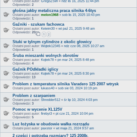
Ostatni post autor:
GregoZSW
«
ndz lis 16, 2025 11:44 pm
Odpowiedzi:
2
głośna jakby metaliczna praca silnika 4-6tys
Ostatni post autor:
melon1968
«
sob lis 15, 2025 10:43 pm
Odpowiedzi:
1
Gaźniki - szukam fachowca
Ostatni post autor:
Keteim30
«
wt paź 21, 2025 9:48 am
Odpowiedzi:
20
1
2
Stuki w tylnym cylindrze z okolic głowicy
Ostatni post autor:
Wojtek12345
«
ndz cze 08, 2025 10:27 am
Odpowiedzi:
1
Śruba mieszanki wolnych obrotów
Ostatni post autor:
Kojtek78
«
pn mar 24, 2025 8:48 pm
Odpowiedzi:
4
Gaźnik POdkładki iglicy
Ostatni post autor:
Kojtek78
«
pn mar 24, 2025 8:30 pm
Odpowiedzi:
13
Problem z temperatura silnika Varadero 125 2007 wtrysk
Ostatni post autor:
lukass40
«
sob sie 03, 2024 10:19 pm
Problem z szarpaniem
Ostatni post autor:
Shredder512
«
śr lip 10, 2024 4:03 pm
Odpowiedzi:
3
Pomoc w wycenie XL125V
Ostatni post autor:
firebyt3
«
pt cze 21, 2024 10:04 pm
Odpowiedzi:
5
Luz łożyska w obudowie wałka rozrządu
Ostatni post autor:
paxstor
«
wt maja 21, 2024 9:57 am
2 części i potrzeba rozmiary? 125 2008r.