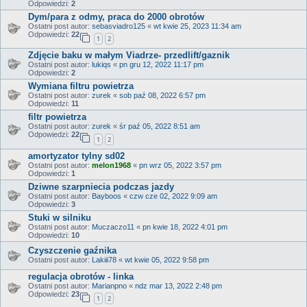
Odpowiedzi:
2
Dym/para z odmy, praca do 2000 obrotów
Ostatni post autor:
sebasviadro125
«
wt kwie 25, 2023 11:34 am
Odpowiedzi:
22
1
2
Zdjęcie baku w małym Viadrze- przedlift/gaznik
Ostatni post autor:
lukiqs
«
pn gru 12, 2022 11:17 pm
Odpowiedzi:
2
Wymiana filtru powietrza
Ostatni post autor:
zurek
«
sob paź 08, 2022 6:57 pm
Odpowiedzi:
11
filtr powietrza
Ostatni post autor:
zurek
«
śr paź 05, 2022 8:51 am
Odpowiedzi:
22
1
2
amortyzator tylny sd02
Ostatni post autor:
melon1968
«
pn wrz 05, 2022 3:57 pm
Odpowiedzi:
1
Dziwne szarpniecia podczas jazdy
Ostatni post autor:
Bayboos
«
czw cze 02, 2022 9:09 am
Odpowiedzi:
3
Stuki w silniku
Ostatni post autor:
Muczaczo11
«
pn kwie 18, 2022 4:01 pm
Odpowiedzi:
10
Czyszczenie gaźnika
Ostatni post autor:
Lakiii78
«
wt kwie 05, 2022 9:58 pm
regulacja obrotów - linka
Ostatni post autor:
Marianpno
«
ndz mar 13, 2022 2:48 pm
Odpowiedzi:
23
1
2