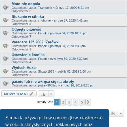
Moto nie odpala
Ostatni post autor:
Trampekk
«
śr cze 17, 2020 8:21 pm
Odpowiedzi:
6
Stukanie w silniku
Ostatni post autor:
crishome
«
śr cze 17, 2020 4:41 pm
Odpowiedzi:
5
Odpięty przewód
Ostatni post autor:
franek
«
pn maja 04, 2020 10:05 pm
Odpowiedzi:
7
Varadero 125 2002. Żarówki
Ostatni post autor:
franek
«
pn maja 04, 2020 7:46 pm
Odpowiedzi:
3
Ustawienie kranika
Ostatni post autor:
Fotom
«
czw kwie 30, 2020 7:32 pm
Odpowiedzi:
4
Wydech Huzar
Ostatni post autor:
Slazak1973
«
sob lis 02, 2019 2:00 pm
Odpowiedzi:
2
gaśnie lub nie wkręca się na obroty
Ostatni post autor:
piotrek9005sc
«
śr paź 16, 2019 8:25 pm
NOWY TEMAT
1
2
3
4
5
Następna
Tematy: 245
Przejdź do
Strona ta używa plików cookies (tzw. ciasteczka)
w celach statystycznych, reklamowych oraz
TWOJE UPRAWNIENIA NA TYM FORUM