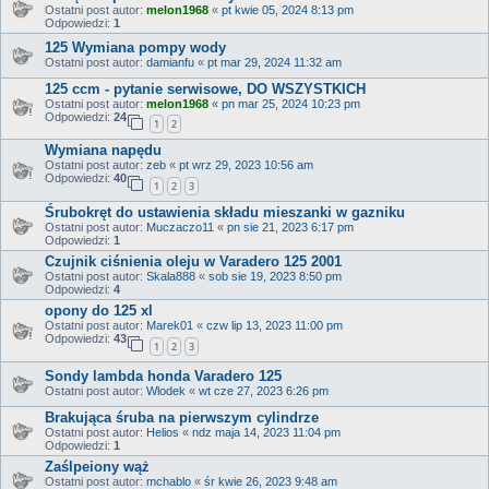
Ostatni post autor:
melon1968
«
pt kwie 05, 2024 8:13 pm
Odpowiedzi:
1
125 Wymiana pompy wody
Ostatni post autor:
damianfu
«
pt mar 29, 2024 11:32 am
125 ccm - pytanie serwisowe, DO WSZYSTKICH
Ostatni post autor:
melon1968
«
pn mar 25, 2024 10:23 pm
Odpowiedzi:
24
1
2
Wymiana napędu
Ostatni post autor:
zeb
«
pt wrz 29, 2023 10:56 am
Odpowiedzi:
40
1
2
3
Śrubokręt do ustawienia składu mieszanki w gazniku
Ostatni post autor:
Muczaczo11
«
pn sie 21, 2023 6:17 pm
Odpowiedzi:
1
Czujnik ciśnienia oleju w Varadero 125 2001
Ostatni post autor:
Skala888
«
sob sie 19, 2023 8:50 pm
Odpowiedzi:
4
opony do 125 xl
Ostatni post autor:
Marek01
«
czw lip 13, 2023 11:00 pm
Odpowiedzi:
43
1
2
3
Sondy lambda honda Varadero 125
Ostatni post autor:
Wlodek
«
wt cze 27, 2023 6:26 pm
Brakująca śruba na pierwszym cylindrze
Ostatni post autor:
Helios
«
ndz maja 14, 2023 11:04 pm
Odpowiedzi:
1
Zaślpeiony wąż
Ostatni post autor:
mchablo
«
śr kwie 26, 2023 9:48 am