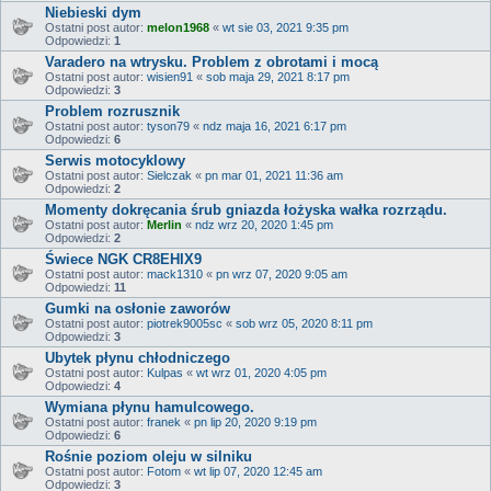
Niebieski dym
Ostatni post autor:
melon1968
«
wt sie 03, 2021 9:35 pm
Odpowiedzi:
1
Varadero na wtrysku. Problem z obrotami i mocą
Ostatni post autor:
wisien91
«
sob maja 29, 2021 8:17 pm
Odpowiedzi:
3
Problem rozrusznik
Ostatni post autor:
tyson79
«
ndz maja 16, 2021 6:17 pm
Odpowiedzi:
6
Serwis motocyklowy
Ostatni post autor:
Sielczak
«
pn mar 01, 2021 11:36 am
Odpowiedzi:
2
Momenty dokręcania śrub gniazda łożyska wałka rozrządu.
Ostatni post autor:
Merlin
«
ndz wrz 20, 2020 1:45 pm
Odpowiedzi:
2
Świece NGK CR8EHIX9
Ostatni post autor:
mack1310
«
pn wrz 07, 2020 9:05 am
Odpowiedzi:
11
Gumki na osłonie zaworów
Ostatni post autor:
piotrek9005sc
«
sob wrz 05, 2020 8:11 pm
Odpowiedzi:
3
Ubytek płynu chłodniczego
Ostatni post autor:
Kulpas
«
wt wrz 01, 2020 4:05 pm
Odpowiedzi:
4
Wymiana płynu hamulcowego.
Ostatni post autor:
franek
«
pn lip 20, 2020 9:19 pm
Odpowiedzi:
6
Rośnie poziom oleju w silniku
Ostatni post autor:
Fotom
«
wt lip 07, 2020 12:45 am
Odpowiedzi:
3