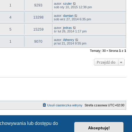
autor:
szuler
1
9293
sob sty 10, 2015 12:38 pm
autor:
damian
4
13298
sob wrz 27, 2014 6:35 pm
autor:
jedras
5
15259
śr lut 26, 2014 1:17 pm
autor:
Athenry
1
9070
pt lut 21, 2014 9:55 pm
Tematy: 30 • Strona
1
z
1
Przejdź do
Usuń ciasteczka witryny
Strefa czasowa
UTC+02:00
zechowywania lub dostępu do
Akceptuję!