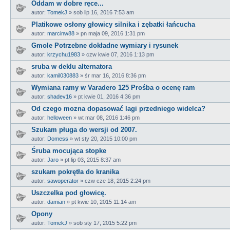
Oddam w dobre ręce...
autor:
TomekJ
»
sob lip 16, 2016 7:53 am
Platikowe osłony głowicy silnika i zębatki łańcucha
autor:
marcinw88
»
pn maja 09, 2016 1:31 pm
Gmole Potrzebne dokładne wymiary i rysunek
autor:
krzychu1983
»
czw kwie 07, 2016 1:13 pm
sruba w deklu alternatora
autor:
kamil030883
»
śr mar 16, 2016 8:36 pm
Wymiana ramy w Varadero 125 Prośba o ocenę ram
autor:
shadev16
»
pt kwie 01, 2016 4:36 pm
Od czego mozna dopasować lagi przedniego widelca?
autor:
helloween
»
wt mar 08, 2016 1:46 pm
Szukam pługa do wersji od 2007.
autor:
Domess
»
wt sty 20, 2015 10:00 pm
Śruba mocująca stopke
autor:
Jaro
»
pt lip 03, 2015 8:37 am
szukam pokrętła do kranika
autor:
sawoperator
»
czw cze 18, 2015 2:24 pm
Uszczelka pod głowicę.
autor:
damian
»
pt kwie 10, 2015 11:14 am
Opony
autor:
TomekJ
»
sob sty 17, 2015 5:22 pm