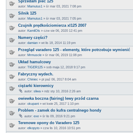
Sprzedam piec 125
autor:
Mamutus1
»
śr mar 03, 2021 7:08 pm
Silnik 125
autor:
Mamutus1
»
śr mar 03, 2021 7:05 pm
Czujnik prędkościomierza xl125 2007
autor:
KamilOls
»
czw sie 06, 2020 12:41 pm
Numery części?
autor:
damian
»
wt lis 18, 2014 11:19 pm
Przegląd varadero 125 - elementy, które potrzebuje wymienić
autor:
Mrmuscle
»
śr mar 06, 2019 11:08 pm
Układ hamulcowy
autor:
TIGER125
»
sob maja 12, 2018 9:17 pm
Fabryczny wydech.
autor:
Chiniec
»
pt paź 06, 2017 8:04 am
ciężarki kierownicy
autor:
sliwa
»
ndz sty 10, 2016 2:26 am
owiewka boczna (fairing) lewy przód czarna
autor:
okupant
»
wt kwie 25, 2017 1:10 pm
Problem - zamek do kufra centralnego hondy
autor:
exe
»
śr lis 09, 2016 9:21 pm
Terenowe opony do Varadero 125
autor:
elkopyto
»
czw lis 10, 2016 10:51 pm