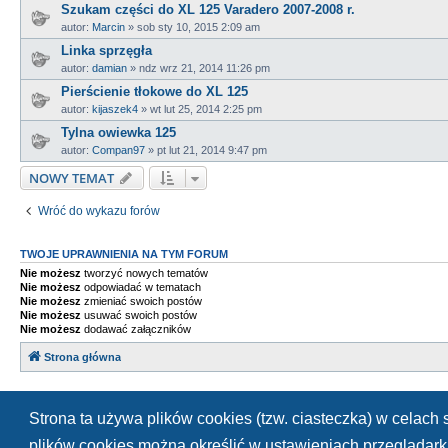
Szukam części do XL 125 Varadero 2007-2008 r.
autor:
Marcin
»
sob sty 10, 2015 2:09 am
Linka sprzęgła
autor:
damian
»
ndz wrz 21, 2014 11:26 pm
Pierścienie tłokowe do XL 125
autor:
kijaszek4
»
wt lut 25, 2014 2:25 pm
Tylna owiewka 125
autor:
Compan97
»
pt lut 21, 2014 9:47 pm
NOWY TEMAT
Wróć do wykazu forów
TWOJE UPRAWNIENIA NA TYM FORUM
Nie możesz
tworzyć nowych tematów
Nie możesz
odpowiadać w tematach
Nie możesz
zmieniać swoich postów
Nie możesz
usuwać swoich postów
Nie możesz
dodawać załączników
Strona główna
Strona ta używa plików cookies (tzw. ciasteczka) w celac
plików cookies można określić w ustawieniach przeglądarki