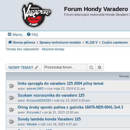
Forum Hondy Varadero
Forum dotyczące motocykla Honda Varadero
Więcej…
FAQ
Strona główna
Sprawy techniczne modelu
XL125 V
Części zamienne
Tematy bez odpowiedzi
Aktywne tematy
Szukaj
Wyszukiwanie
NOWY TEMAT
Tematy
linka sprzęgła do varadero 125 2004 pilny temat
autor:
piotrek1983
»
czw maja 23, 2024 8:11 pm
Szukam rozrusznika do varadero 125
autor:
Krzysztof255333
»
sob sty 13, 2024 3:29 pm
Oring śruby spustu paliwa z gaźnika 16076-ND5-0041.3x4.3
autor:
KrzysiekJ
»
pn lip 31, 2023 12:00 pm
Sondy lambda honda Varadero 125
autor:
Wlodek
»
ndz cze 18, 2023 4:47 pm