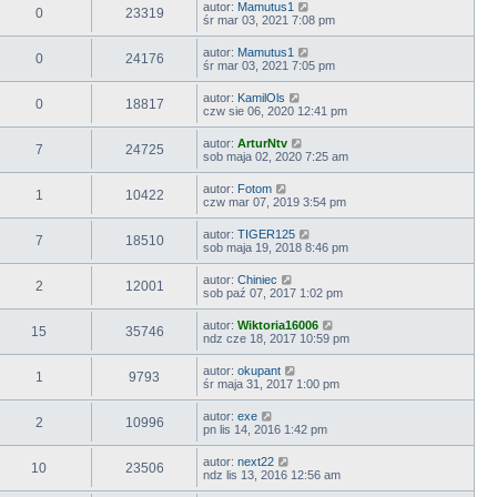
autor:
Mamutus1
0
23319
śr mar 03, 2021 7:08 pm
autor:
Mamutus1
0
24176
śr mar 03, 2021 7:05 pm
autor:
KamilOls
0
18817
czw sie 06, 2020 12:41 pm
autor:
ArturNtv
7
24725
sob maja 02, 2020 7:25 am
autor:
Fotom
1
10422
czw mar 07, 2019 3:54 pm
autor:
TIGER125
7
18510
sob maja 19, 2018 8:46 pm
autor:
Chiniec
2
12001
sob paź 07, 2017 1:02 pm
autor:
Wiktoria16006
15
35746
ndz cze 18, 2017 10:59 pm
autor:
okupant
1
9793
śr maja 31, 2017 1:00 pm
autor:
exe
2
10996
pn lis 14, 2016 1:42 pm
autor:
next22
10
23506
ndz lis 13, 2016 12:56 am