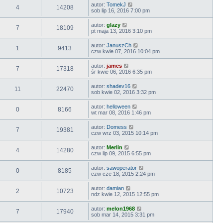
autor:
TomekJ
4
14208
sob lip 16, 2016 7:00 pm
autor:
glazy
7
18109
pt maja 13, 2016 3:10 pm
autor:
JanuszCh
1
9413
czw kwie 07, 2016 10:04 pm
autor:
james
7
17318
śr kwie 06, 2016 6:35 pm
autor:
shadev16
11
22470
sob kwie 02, 2016 3:32 pm
autor:
helloween
0
8166
wt mar 08, 2016 1:46 pm
autor:
Domess
7
19381
czw wrz 03, 2015 10:14 pm
autor:
Merlin
4
14280
czw lip 09, 2015 6:55 pm
autor:
sawoperator
0
8185
czw cze 18, 2015 2:24 pm
autor:
damian
2
10723
ndz kwie 12, 2015 12:55 pm
autor:
melon1968
7
17940
sob mar 14, 2015 3:31 pm