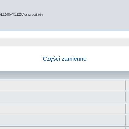
 XL1000V/XL125V oraz podróży
Części zamienne
 zaawansowane