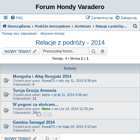
Forum Hondy Varadero
FAQ
Zarejestruj się
Zaloguj się
S
Strona główna
Podróże motocyklowe
Archiwum
Relacje z podróży - 2014
Tematy bez odpowiedzi
Aktywne tematy
z
Relacje z podróży - 2014
u
k
Szukaj
Wyszukiwanie z
NOWY TEMAT
a
Tematy: 4 • Strona
1
z
1
j
Tematy
Mongolia i Ałtaj Rosyjski 2014
Ostatni post autor:
Kowal73
«
ndz sty 11, 2015 8:38 pm
Odpowiedzi:
5
Turcja Gruzja Armenia
Ostatni post autor:
adziu
«
pt lip 11, 2014 3:46 pm
Odpowiedzi:
12
W pogoni za słońcem...
Ostatni post autor:
Neno
«
wt cze 24, 2014 12:26 pm
Odpowiedzi:
19
1
2
Gambia Senegal 2014
Ostatni post autor:
Kowal73
«
pt maja 16, 2014 3:10 pm
Odpowiedzi:
3
NOWY TEMAT