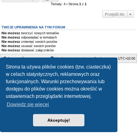
Tematy: 4 • Strona
1
z
1
Przejdź do
TWOJE UPRAWNIENIA NA TYM FORUM
Nie możesz
tworzyć nowych tematów
Nie możesz
odpowiadać w tematach
Nie możesz
zmieniać swoich postów
Nie możesz
usuwać swoich postów
Nie możesz
dodawać załączników
Strona główna
Usuń ciasteczka witryny
Strefa czasowa
UTC+02:00
Strona ta używa plików cookies (tzw. ciasteczka)
Style developed by
Zuma Portal
, Turaiel,
Technologię dostarcza
phpBB
® Forum Software © phpBB Limited
w celach statystycznych, reklamowych oraz
Polski pakiet językowy dostarcza
phpBB.pl
funkcjonalnych. Warunki przechowywania lub
Zasady ochrony danych osobowych
|
Regulamin
dostępu do plików cookies można określić w
ustawieniach przeglądarki internetowej.
Dowiedz się więcej
Akceptuję!