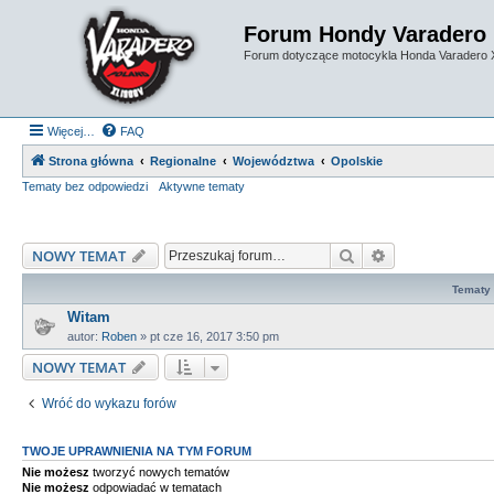
Forum Hondy Varadero
Forum dotyczące motocykla Honda Varadero
Więcej…
FAQ
Strona główna
Regionalne
Województwa
Opolskie
Tematy bez odpowiedzi
Aktywne tematy
Szukaj
Wyszukiwanie
NOWY TEMAT
Tematy
Witam
autor:
Roben
»
pt cze 16, 2017 3:50 pm
NOWY TEMAT
Wróć do wykazu forów
TWOJE UPRAWNIENIA NA TYM FORUM
Nie możesz
tworzyć nowych tematów
Nie możesz
odpowiadać w tematach