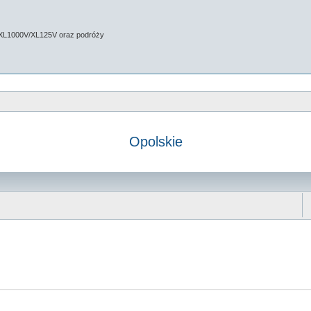
 XL1000V/XL125V oraz podróży
Opolskie
 zaawansowane