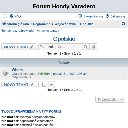
Forum Hondy Varadero
FAQ
Zarejestruj się
Zaloguj się
S
Strona główna
Regionalne
Województwa
Opolskie
Tematy bez odpowiedzi
Aktywne tematy
z
Opolskie
u
k
Szukaj
Wyszukiwanie z
NOWY TEMAT
a
Tematy: 1 • Strona
1
z
1
j
Tematy
Witam
Ostatni post autor:
PEPE64
«
pn paź 31, 2022 1:03 am
Odpowiedzi:
7
NOWY TEMAT
Tematy: 1 • Strona
1
z
1
Przejdź do
TWOJE UPRAWNIENIA NA TYM FORUM
Nie możesz
tworzyć nowych tematów
Nie możesz
odpowiadać w tematach
Nie możesz
zmieniać swoich postów