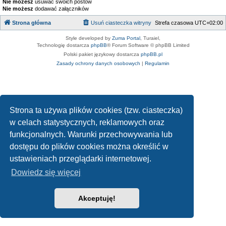
Nie możesz
usuwać swoich postów
Nie możesz
dodawać załączników
Strona główna
Usuń ciasteczka witryny
Strefa czasowa
UTC+02:00
Style developed by
Zuma Portal
, Turaiel,
Technologię dostarcza
phpBB
® Forum Software © phpBB Limited
Polski pakiet językowy dostarcza
phpBB.pl
Zasady ochrony danych osobowych
|
Regulamin
Strona ta używa plików cookies (tzw. ciasteczka)
w celach statystycznych, reklamowych oraz
funkcjonalnych. Warunki przechowywania lub
dostępu do plików cookies można określić w
ustawieniach przeglądarki internetowej.
Dowiedz się więcej
Akceptuję!