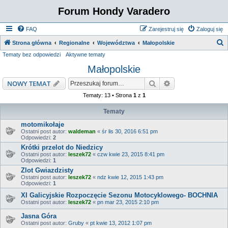
Forum Hondy Varadero
FAQ
Zarejestruj się
Zaloguj się
S
Strona główna
Regionalne
Województwa
Małopolskie
Tematy bez odpowiedzi
Aktywne tematy
z
Małopolskie
u
k
Szukaj
Wyszukiwanie z
NOWY TEMAT
a
Tematy: 13 • Strona
1
z
1
j
Tematy
motomikołaje
Ostatni post autor:
waldeman
«
śr lis 30, 2016 6:51 pm
Odpowiedzi:
2
Krótki przelot do Niedzicy
Ostatni post autor:
leszek72
«
czw kwie 23, 2015 8:41 pm
Odpowiedzi:
1
Zlot Gwiazdzisty
Ostatni post autor:
leszek72
«
ndz kwie 12, 2015 1:43 pm
Odpowiedzi:
1
XI Galicyjskie Rozpoczęcie Sezonu Motocyklowego- BOCHNIA
Ostatni post autor:
leszek72
«
pn mar 23, 2015 2:10 pm
Jasna Góra
Ostatni post autor:
Gruby
«
pt kwie 13, 2012 1:07 pm