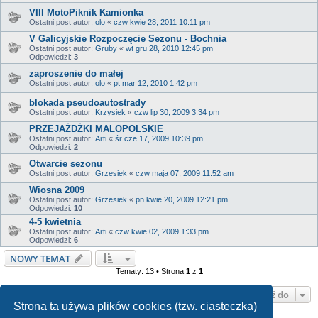
VIII MotoPiknik Kamionka
Ostatni post autor:
olo
«
czw kwie 28, 2011 10:11 pm
V Galicyjskie Rozpoczęcie Sezonu - Bochnia
Ostatni post autor:
Gruby
«
wt gru 28, 2010 12:45 pm
Odpowiedzi:
3
zaproszenie do małej
Ostatni post autor:
olo
«
pt mar 12, 2010 1:42 pm
blokada pseudoautostrady
Ostatni post autor:
Krzysiek
«
czw lip 30, 2009 3:34 pm
PRZEJAŻDŻKI MALOPOLSKIE
Ostatni post autor:
Arti
«
śr cze 17, 2009 10:39 pm
Odpowiedzi:
2
Otwarcie sezonu
Ostatni post autor:
Grzesiek
«
czw maja 07, 2009 11:52 am
Wiosna 2009
Ostatni post autor:
Grzesiek
«
pn kwie 20, 2009 12:21 pm
Odpowiedzi:
10
4-5 kwietnia
Ostatni post autor:
Arti
«
czw kwie 02, 2009 1:33 pm
Odpowiedzi:
6
NOWY TEMAT
Tematy: 13 • Strona
1
z
1
Przejdź do
Strona ta używa plików cookies (tzw. ciasteczka)