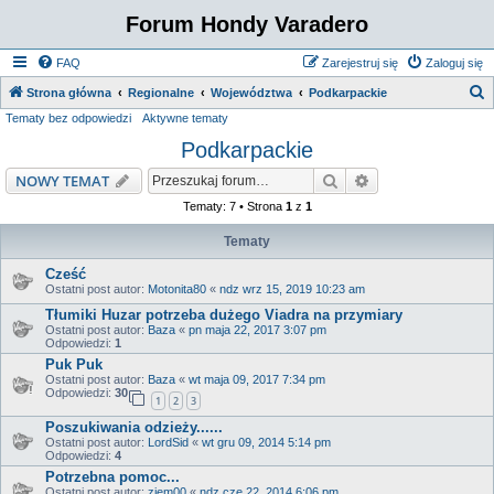
Forum Hondy Varadero
FAQ
Zarejestruj się
Zaloguj się
S
Strona główna
Regionalne
Województwa
Podkarpackie
Tematy bez odpowiedzi
Aktywne tematy
z
Podkarpackie
u
k
Szukaj
Wyszukiwanie z
NOWY TEMAT
a
Tematy: 7 • Strona
1
z
1
j
Tematy
Cześć
Ostatni post autor:
Motonita80
«
ndz wrz 15, 2019 10:23 am
Tłumiki Huzar potrzeba dużego Viadra na przymiary
Ostatni post autor:
Baza
«
pn maja 22, 2017 3:07 pm
Odpowiedzi:
1
Puk Puk
Ostatni post autor:
Baza
«
wt maja 09, 2017 7:34 pm
Odpowiedzi:
30
1
2
3
Poszukiwania odzieży......
Ostatni post autor:
LordSid
«
wt gru 09, 2014 5:14 pm
Odpowiedzi:
4
Potrzebna pomoc...
Ostatni post autor:
ziem00
«
ndz cze 22, 2014 6:06 pm