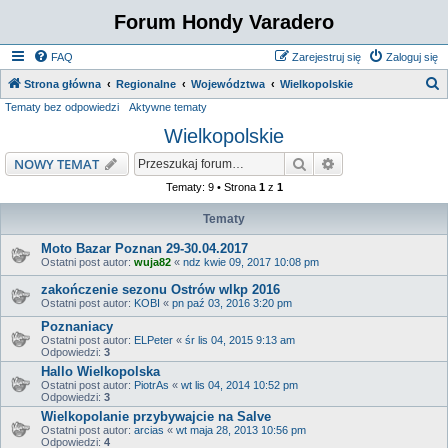
Forum Hondy Varadero
FAQ
Zarejestruj się
Zaloguj się
S
Strona główna
Regionalne
Województwa
Wielkopolskie
Tematy bez odpowiedzi
Aktywne tematy
z
Wielkopolskie
u
k
Szukaj
Wyszukiwanie z
NOWY TEMAT
a
Tematy: 9 • Strona
1
z
1
j
Tematy
Moto Bazar Poznan 29-30.04.2017
Ostatni post autor:
wuja82
«
ndz kwie 09, 2017 10:08 pm
zakończenie sezonu Ostrów wlkp 2016
Ostatni post autor:
KOBI
«
pn paź 03, 2016 3:20 pm
Poznaniacy
Ostatni post autor:
ELPeter
«
śr lis 04, 2015 9:13 am
Odpowiedzi:
3
Hallo Wielkopolska
Ostatni post autor:
PiotrAs
«
wt lis 04, 2014 10:52 pm
Odpowiedzi:
3
Wielkopolanie przybywajcie na Salve
Ostatni post autor:
arcias
«
wt maja 28, 2013 10:56 pm
Odpowiedzi:
4