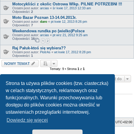
Motocykliści z okolic Ostrowa Wlkp. PILNIE POTRZEBNI !!!
Ostatni post autor:
arcias
«
śr kwie 17, 2013 12:33 am
Odpowiedzi:
2
Moto Bazar Poznan 13-14.04.2013r.
Ostatni post autor:
daro
«
pt kwie 12, 2013 8:26 pm
Odpowiedzi:
7
Weekendowa rundka po (wielko)Polsce
Ostatni post autor:
arcias
«
pt wrz 21, 2012 9:25 am
Odpowiedzi:
16
1
2
Raj Pałuk-ktoś się wybiera??
Ostatni post autor:
PiotrAs
«
wt kwie 17, 2012 8:28 pm
Odpowiedzi:
1
NOWY TEMAT
Tematy: 9 • Strona
1
z
1
Przejdź do
Strona ta używa plików cookies (tzw. ciasteczka)
w celach statystycznych, reklamowych oraz
TWOJE UPRAWNIENIA NA TYM FORUM
funkcjonalnych. Warunki przechowywania lub
Nie możesz
tworzyć nowych tematów
Nie możesz
odpowiadać w tematach
dostępu do plików cookies można określić w
Nie możesz
zmieniać swoich postów
Nie możesz
usuwać swoich postów
ustawieniach przeglądarki internetowej.
Nie możesz
dodawać załączników
Dowiedz się więcej
Strona główna
Usuń ciasteczka witryny
Strefa czasowa
UTC+02:00
Style developed by
Zuma Portal
, Turaiel,