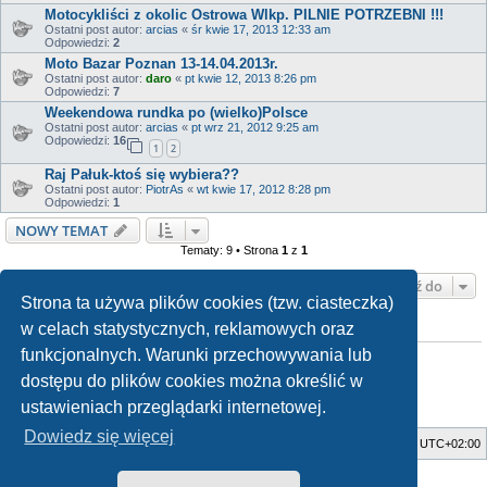
Motocykliści z okolic Ostrowa Wlkp. PILNIE POTRZEBNI !!!
Ostatni post autor:
arcias
«
śr kwie 17, 2013 12:33 am
Odpowiedzi:
2
Moto Bazar Poznan 13-14.04.2013r.
Ostatni post autor:
daro
«
pt kwie 12, 2013 8:26 pm
Odpowiedzi:
7
Weekendowa rundka po (wielko)Polsce
Ostatni post autor:
arcias
«
pt wrz 21, 2012 9:25 am
Odpowiedzi:
16
1
2
Raj Pałuk-ktoś się wybiera??
Ostatni post autor:
PiotrAs
«
wt kwie 17, 2012 8:28 pm
Odpowiedzi:
1
NOWY TEMAT
Tematy: 9 • Strona
1
z
1
Przejdź do
Strona ta używa plików cookies (tzw. ciasteczka)
w celach statystycznych, reklamowych oraz
TWOJE UPRAWNIENIA NA TYM FORUM
funkcjonalnych. Warunki przechowywania lub
Nie możesz
tworzyć nowych tematów
Nie możesz
odpowiadać w tematach
dostępu do plików cookies można określić w
Nie możesz
zmieniać swoich postów
Nie możesz
usuwać swoich postów
ustawieniach przeglądarki internetowej.
Nie możesz
dodawać załączników
Dowiedz się więcej
Strona główna
Usuń ciasteczka witryny
Strefa czasowa
UTC+02:00
Style developed by
Zuma Portal
, Turaiel,