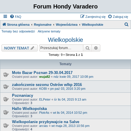
Forum Hondy Varadero
FAQ
Zarejestruj się
Zaloguj się
S
Strona główna
Regionalne
Województwa
Wielkopolskie
Tematy bez odpowiedzi
Aktywne tematy
z
Wielkopolskie
u
k
Szukaj
Wyszukiwanie z
NOWY TEMAT
a
Tematy: 9 • Strona
1
z
1
j
Tematy
Moto Bazar Poznan 29-30.04.2017
Ostatni post autor:
wuja82
«
ndz kwie 09, 2017 10:08 pm
zakończenie sezonu Ostrów wlkp 2016
Ostatni post autor:
KOBI
«
pn paź 03, 2016 3:20 pm
Poznaniacy
Ostatni post autor:
ELPeter
«
śr lis 04, 2015 9:13 am
Odpowiedzi:
3
Hallo Wielkopolska
Ostatni post autor:
PiotrAs
«
wt lis 04, 2014 10:52 pm
Odpowiedzi:
3
Wielkopolanie przybywajcie na Salve
Ostatni post autor:
arcias
«
wt maja 28, 2013 10:56 pm
Odpowiedzi:
4