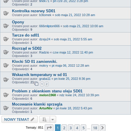
Ostatni post autor:
tinek71
«
pn cze 20, 2022 3:28 pm
Odpowiedzi:
2
Kontrolka rezerwy SD01
Ostatni post autor:
b3tomek
«
sob maja 21, 2022 10:28 am
Opony
Ostatni post autor:
666mlipton666
«
sob maja 21, 2022 10:00 am
Odpowiedzi:
9
Tarcze do sd01
Ostatni post autor:
dzeju24
«
sob maja 21, 2022 5:55 am
Odpowiedzi:
1
Rozrząd w SD02
Ostatni post autor:
Radzio
«
czw maja 12, 2022 11:40 pm
Odpowiedzi:
3
Klocki SD 01 zamienniki.
Ostatni post autor:
mokry
«
pt maja 06, 2022 12:28 am
Odpowiedzi:
4
Wskaznik temperatury w sd 01
Ostatni post autor:
graba11
«
pn kwie 25, 2022 8:36 pm
Odpowiedzi:
21
1
2
Problem z okienkiem stanu oleju SD01
Ostatni post autor:
melon1968
«
ndz kwie 24, 2022 10:39 pm
Odpowiedzi:
6
Mocowanie klamki sprzegla
Ostatni post autor:
ArturNtv
«
pn kwie 18, 2022 5:43 pm
Odpowiedzi:
1
NOWY TEMAT
Strona
1
z
18
1
2
3
4
5
18
Następna
Tematy: 851
…