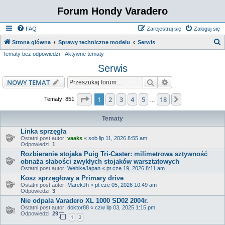
Forum Hondy Varadero
FAQ
Zarejestruj się
Zaloguj się
S
Strona główna
Sprawy techniczne modelu
Serwis
Tematy bez odpowiedzi
Aktywne tematy
z
Serwis
u
k
Szukaj
Wyszukiwanie z
NOWY TEMAT
a
Strona
1
z
18
1
2
3
4
5
18
Następna
Tematy: 851
…
j
Tematy
Linka sprzęgła
Ostatni post autor:
vaaks
«
sob lip 11, 2026 8:55 am
Odpowiedzi:
1
Rozbieranie stojaka Puig Tri-Caster: milimetrowa sztywność
obnaża słabości zwykłych stojaków warsztatowych
Ostatni post autor:
WebikeJapan
«
pt cze 19, 2026 8:11 am
Kosz sprzęgłowy a Primary drive
Ostatni post autor:
MarekJh
«
pt cze 05, 2026 10:49 am
Odpowiedzi:
3
Nie odpala Varadero XL 1000 SD02 2004r.
Ostatni post autor:
doktor88
«
czw lip 03, 2025 1:15 pm
Odpowiedzi:
29
1
2