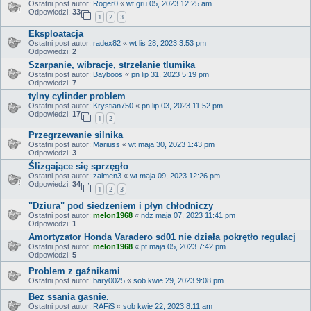
Ostatni post autor:
Roger0
«
wt gru 05, 2023 12:25 am
Odpowiedzi:
33
1
2
3
Eksploatacja
Ostatni post autor:
radex82
«
wt lis 28, 2023 3:53 pm
Odpowiedzi:
2
Szarpanie, wibracje, strzelanie tlumika
Ostatni post autor:
Bayboos
«
pn lip 31, 2023 5:19 pm
Odpowiedzi:
7
tylny cylinder problem
Ostatni post autor:
Krystian750
«
pn lip 03, 2023 11:52 pm
Odpowiedzi:
17
1
2
Przegrzewanie silnika
Ostatni post autor:
Mariuss
«
wt maja 30, 2023 1:43 pm
Odpowiedzi:
3
Ślizgające się sprzęgło
Ostatni post autor:
zalmen3
«
wt maja 09, 2023 12:26 pm
Odpowiedzi:
34
1
2
3
"Dziura" pod siedzeniem i płyn chłodniczy
Ostatni post autor:
melon1968
«
ndz maja 07, 2023 11:41 pm
Odpowiedzi:
1
Amortyzator Honda Varadero sd01 nie działa pokrętło regulacj
Ostatni post autor:
melon1968
«
pt maja 05, 2023 7:42 pm
Odpowiedzi:
5
Problem z gaźnikami
Ostatni post autor:
bary0025
«
sob kwie 29, 2023 9:08 pm
Bez ssania gasnie.
Ostatni post autor:
RAFiS
«
sob kwie 22, 2023 8:11 am