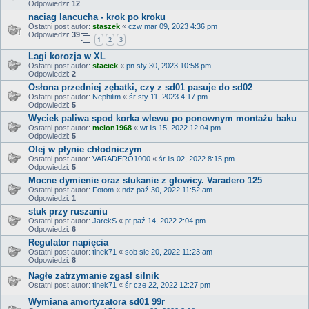
Odpowiedzi:
12
naciag lancucha - krok po kroku
Ostatni post autor:
staszek
«
czw mar 09, 2023 4:36 pm
Odpowiedzi:
39
1
2
3
Lagi korozja w XL
Ostatni post autor:
staciek
«
pn sty 30, 2023 10:58 pm
Odpowiedzi:
2
Osłona przedniej zębatki, czy z sd01 pasuje do sd02
Ostatni post autor:
Nephilim
«
śr sty 11, 2023 4:17 pm
Odpowiedzi:
5
Wyciek paliwa spod korka wlewu po ponownym montażu baku
Ostatni post autor:
melon1968
«
wt lis 15, 2022 12:04 pm
Odpowiedzi:
5
Olej w płynie chłodniczym
Ostatni post autor:
VARADERO1000
«
śr lis 02, 2022 8:15 pm
Odpowiedzi:
5
Mocne dymienie oraz stukanie z głowicy. Varadero 125
Ostatni post autor:
Fotom
«
ndz paź 30, 2022 11:52 am
Odpowiedzi:
1
stuk przy ruszaniu
Ostatni post autor:
JarekS
«
pt paź 14, 2022 2:04 pm
Odpowiedzi:
6
Regulator napięcia
Ostatni post autor:
tinek71
«
sob sie 20, 2022 11:23 am
Odpowiedzi:
8
Nagłe zatrzymanie zgasł silnik
Ostatni post autor:
tinek71
«
śr cze 22, 2022 12:27 pm
Wymiana amortyzatora sd01 99r