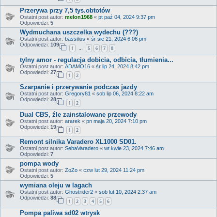
Przerywa przy 7,5 tys.obtotów
Ostatni post autor:
melon1968
«
pt paź 04, 2024 9:37 pm
Odpowiedzi:
5
Wydmuchana uszczelka wydechu (???)
Ostatni post autor:
bassilius
«
śr sie 21, 2024 6:06 pm
Odpowiedzi:
109
1
5
6
7
8
…
tylny amor - regulacja dobicia, odbicia, tłumienia...
Ostatni post autor:
ADAMO16
«
śr lip 24, 2024 8:42 pm
Odpowiedzi:
27
1
2
Szarpanie i przerywanie podczas jazdy
Ostatni post autor:
Gregory81
«
sob lip 06, 2024 8:22 am
Odpowiedzi:
28
1
2
Dual CBS, źle zainstalowane przewody
Ostatni post autor:
ararek
«
pn maja 20, 2024 7:10 pm
Odpowiedzi:
19
1
2
Remont silnika Varadero XL1000 SD01.
Ostatni post autor:
SebaVaradero
«
wt kwie 23, 2024 7:46 am
Odpowiedzi:
7
pompa wody
Ostatni post autor:
ZoZo
«
czw lut 29, 2024 11:24 pm
Odpowiedzi:
5
wymiana oleju w lagach
Ostatni post autor:
Ghostrider2
«
sob lut 10, 2024 2:37 am
Odpowiedzi:
88
1
2
3
4
5
6
Pompa paliwa sd02 wtrysk