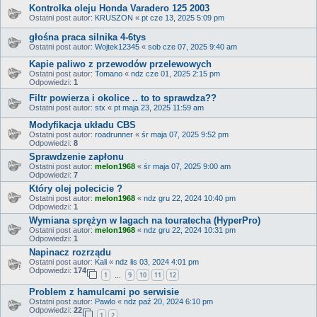
Kontrolka oleju Honda Varadero 125 2003
Ostatni post autor:
KRUSZON
«
pt cze 13, 2025 5:09 pm
głośna praca silnika 4-6tys
Ostatni post autor:
Wojtek12345
«
sob cze 07, 2025 9:40 am
Kapie paliwo z przewodów przelewowych
Ostatni post autor:
Tomano
«
ndz cze 01, 2025 2:15 pm
Odpowiedzi:
1
Filtr powierza i okolice .. to to sprawdza??
Ostatni post autor:
stx
«
pt maja 23, 2025 11:59 am
Modyfikacja układu CBS
Ostatni post autor:
roadrunner
«
śr maja 07, 2025 9:52 pm
Odpowiedzi:
8
Sprawdzenie zapłonu
Ostatni post autor:
melon1968
«
śr maja 07, 2025 9:00 am
Odpowiedzi:
7
Który olej polecicie ?
Ostatni post autor:
melon1968
«
ndz gru 22, 2024 10:40 pm
Odpowiedzi:
1
Wymiana sprężyn w lagach na touratecha (HyperPro)
Ostatni post autor:
melon1968
«
ndz gru 22, 2024 10:31 pm
Odpowiedzi:
1
Napinacz rozrządu
Ostatni post autor:
Kali
«
ndz lis 03, 2024 4:01 pm
Odpowiedzi:
174
1
9
10
11
12
…
Problem z hamulcami po serwisie
Ostatni post autor:
Pawlo
«
ndz paź 20, 2024 6:10 pm
Odpowiedzi:
22
1
2