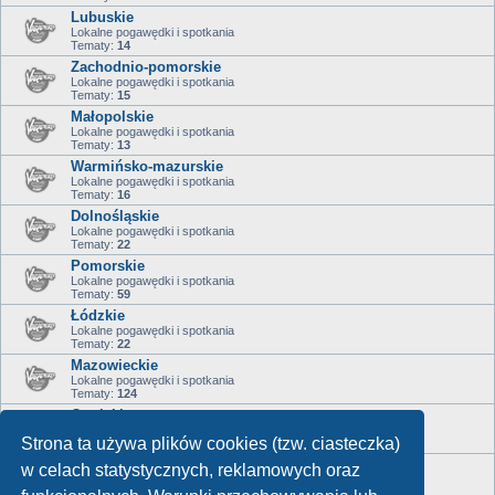
Lubuskie
Lokalne pogawędki i spotkania
Tematy:
14
Zachodnio-pomorskie
Lokalne pogawędki i spotkania
Tematy:
15
Małopolskie
Lokalne pogawędki i spotkania
Tematy:
13
Warmińsko-mazurskie
Lokalne pogawędki i spotkania
Tematy:
16
Dolnośląskie
Lokalne pogawędki i spotkania
Tematy:
22
Pomorskie
Lokalne pogawędki i spotkania
Tematy:
59
Łódzkie
Lokalne pogawędki i spotkania
Tematy:
22
Mazowieckie
Lokalne pogawędki i spotkania
Tematy:
124
Opolskie
Lokalne pogawędki i spotkania
Strona ta używa plików cookies (tzw. ciasteczka)
Tematy:
1
Świętokrzyskie
w celach statystycznych, reklamowych oraz
Lokalne pogawędki i spotkania
Tematy:
1