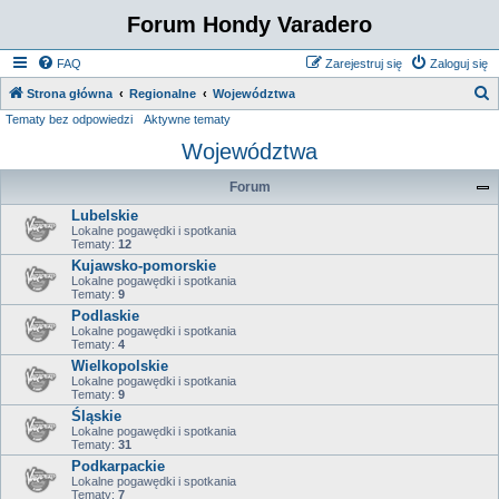
Forum Hondy Varadero
FAQ
Zarejestruj się
Zaloguj się
S
Strona główna
Regionalne
Województwa
Tematy bez odpowiedzi
Aktywne tematy
z
Województwa
u
k
Forum
a
Lubelskie
j
Lokalne pogawędki i spotkania
Tematy:
12
Kujawsko-pomorskie
Lokalne pogawędki i spotkania
Tematy:
9
Podlaskie
Lokalne pogawędki i spotkania
Tematy:
4
Wielkopolskie
Lokalne pogawędki i spotkania
Tematy:
9
Śląskie
Lokalne pogawędki i spotkania
Tematy:
31
Podkarpackie
Lokalne pogawędki i spotkania
Tematy:
7