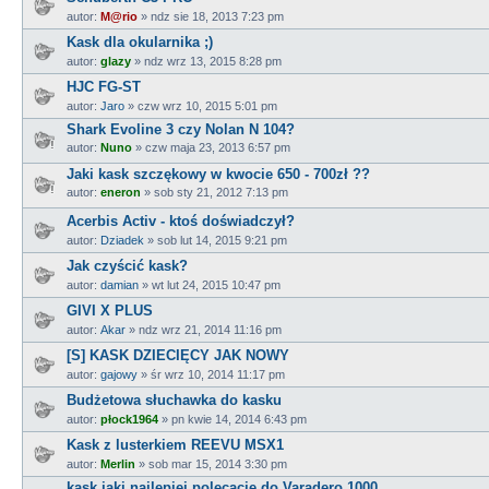
autor:
M@rio
»
ndz sie 18, 2013 7:23 pm
Kask dla okularnika ;)
autor:
glazy
»
ndz wrz 13, 2015 8:28 pm
HJC FG-ST
autor:
Jaro
»
czw wrz 10, 2015 5:01 pm
Shark Evoline 3 czy Nolan N 104?
autor:
Nuno
»
czw maja 23, 2013 6:57 pm
Jaki kask szczękowy w kwocie 650 - 700zł ??
autor:
eneron
»
sob sty 21, 2012 7:13 pm
Acerbis Activ - ktoś doświadczył?
autor:
Dziadek
»
sob lut 14, 2015 9:21 pm
Jak czyścić kask?
autor:
damian
»
wt lut 24, 2015 10:47 pm
GIVI X PLUS
autor:
Akar
»
ndz wrz 21, 2014 11:16 pm
[S] KASK DZIECIĘCY JAK NOWY
autor:
gajowy
»
śr wrz 10, 2014 11:17 pm
Budżetowa słuchawka do kasku
autor:
płock1964
»
pn kwie 14, 2014 6:43 pm
Kask z lusterkiem REEVU MSX1
autor:
Merlin
»
sob mar 15, 2014 3:30 pm
kask jaki najlepiej polecacie do Varadero 1000