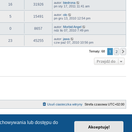
autor:
biedrona
16
31926
pn sty 17, 2011 11:41 am
autor:
olo
5
15491
pn gru 13, 2010 12:54 pm
autor:
Morbid Angel
0
8657
ndz lis 07, 2010 7:49 pm
autor:
jawa
23
45255
czw paź 07, 2010 10:56 pm
1
2
Na
Tematy: 68
Przejdź do
Usuń ciasteczka witryny
Strefa czasowa
UTC+02:00
zechowywania lub dostępu do
Akceptuję!