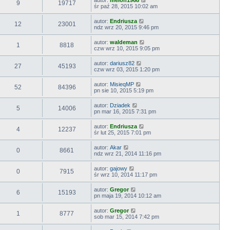
9
19717
śr paź 28, 2015 10:02 am
autor:
Endriusza
12
23001
ndz wrz 20, 2015 9:46 pm
autor:
waldeman
1
8818
czw wrz 10, 2015 9:05 pm
autor:
dariusz82
27
45193
czw wrz 03, 2015 1:20 pm
autor:
MisieqMP
52
84396
pn sie 10, 2015 5:19 pm
autor:
Dziadek
5
14006
pn mar 16, 2015 7:31 pm
autor:
Endriusza
4
12237
śr lut 25, 2015 7:01 pm
autor:
Akar
0
8661
ndz wrz 21, 2014 11:16 pm
autor:
gajowy
0
7915
śr wrz 10, 2014 11:17 pm
autor:
Gregor
6
15193
pn maja 19, 2014 10:12 am
autor:
Gregor
1
8777
sob mar 15, 2014 7:42 pm