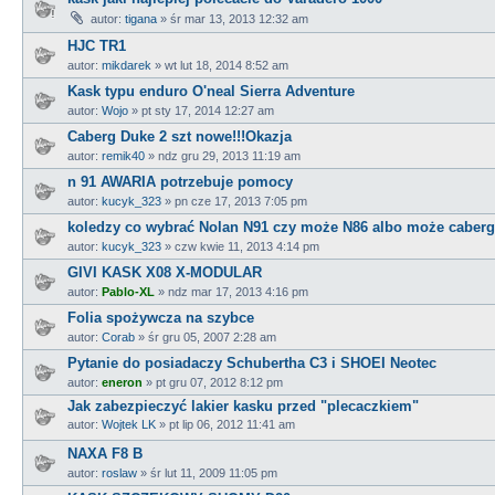
autor:
tigana
»
śr mar 13, 2013 12:32 am
HJC TR1
autor:
mikdarek
»
wt lut 18, 2014 8:52 am
Kask typu enduro O'neal Sierra Adventure
autor:
Wojo
»
pt sty 17, 2014 12:27 am
Caberg Duke 2 szt nowe!!!Okazja
autor:
remik40
»
ndz gru 29, 2013 11:19 am
n 91 AWARIA potrzebuje pomocy
autor:
kucyk_323
»
pn cze 17, 2013 7:05 pm
koledzy co wybrać Nolan N91 czy może N86 albo może caberg.
autor:
kucyk_323
»
czw kwie 11, 2013 4:14 pm
GIVI KASK X08 X-MODULAR
autor:
Pablo-XL
»
ndz mar 17, 2013 4:16 pm
Folia spożywcza na szybce
autor:
Corab
»
śr gru 05, 2007 2:28 am
Pytanie do posiadaczy Schubertha C3 i SHOEI Neotec
autor:
eneron
»
pt gru 07, 2012 8:12 pm
Jak zabezpieczyć lakier kasku przed "plecaczkiem"
autor:
Wojtek LK
»
pt lip 06, 2012 11:41 am
NAXA F8 B
autor:
roslaw
»
śr lut 11, 2009 11:05 pm