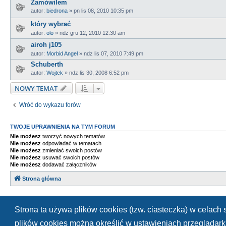
Zamówilem
autor:
biedrona
»
pn lis 08, 2010 10:35 pm
który wybrać
autor:
olo
»
ndz gru 12, 2010 12:30 am
airoh j105
autor:
Morbid Angel
»
ndz lis 07, 2010 7:49 pm
Schuberth
autor:
Wojtek
»
ndz lis 30, 2008 6:52 pm
NOWY TEMAT
Wróć do wykazu forów
TWOJE UPRAWNIENIA NA TYM FORUM
Nie możesz
tworzyć nowych tematów
Nie możesz
odpowiadać w tematach
Nie możesz
zmieniać swoich postów
Nie możesz
usuwać swoich postów
Nie możesz
dodawać załączników
Strona główna
Strona ta używa plików cookies (tzw. ciasteczka) w celac
plików cookies można określić w ustawieniach przeglądarki