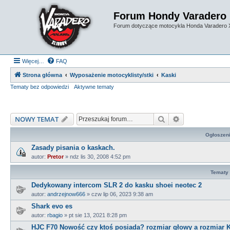
Forum Hondy Varadero
Forum dotyczące motocykla Honda Varadero
Więcej…
FAQ
Strona główna
Wyposażenie motocyklisty/stki
Kaski
Tematy bez odpowiedzi
Aktywne tematy
Szukaj
Wyszukiwanie
NOWY TEMAT
Ogłoszen
Zasady pisania o kaskach.
autor:
Pretor
»
ndz lis 30, 2008 4:52 pm
Tematy
Dedykowany intercom SLR 2 do kasku shoei neotec 2
autor:
andrzejnow666
»
czw lip 06, 2023 9:38 am
Shark evo es
autor:
rbagio
»
pt sie 13, 2021 8:28 pm
HJC F70 Nowość czy ktoś posiada? rozmiar głowy a rozmiar K