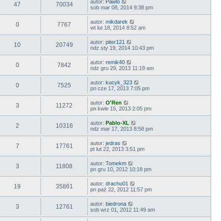
autor:
Pawlo
47
70034
sob mar 08, 2014 9:38 pm
autor:
mikdarek
0
7767
wt lut 18, 2014 8:52 am
autor:
piter121
10
20749
ndz sty 19, 2014 10:43 pm
autor:
remik40
0
7842
ndz gru 29, 2013 11:19 am
autor:
kucyk_323
0
7525
pn cze 17, 2013 7:05 pm
autor:
O'Ren
3
11272
pn kwie 15, 2013 2:05 pm
autor:
Pablo-XL
2
10316
ndz mar 17, 2013 8:58 pm
autor:
jedras
7
17761
pt lut 22, 2013 3:51 pm
autor:
Tomekm
3
11808
pn gru 10, 2012 10:18 pm
autor:
drachu01
19
35861
pn paź 22, 2012 11:57 pm
autor:
biedrona
3
12761
sob wrz 01, 2012 11:49 am