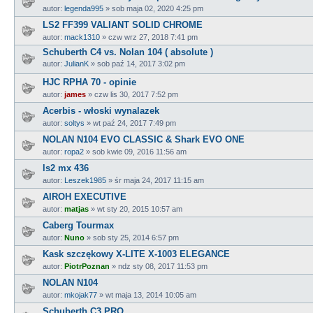
autor:
legenda995
»
sob maja 02, 2020 4:25 pm
LS2 FF399 VALIANT SOLID CHROME
autor:
mack1310
»
czw wrz 27, 2018 7:41 pm
Schuberth C4 vs. Nolan 104 ( absolute )
autor:
JulianK
»
sob paź 14, 2017 3:02 pm
HJC RPHA 70 - opinie
autor:
james
»
czw lis 30, 2017 7:52 pm
Acerbis - włoski wynalazek
autor:
soltys
»
wt paź 24, 2017 7:49 pm
NOLAN N104 EVO CLASSIC & Shark EVO ONE
autor:
ropa2
»
sob kwie 09, 2016 11:56 am
ls2 mx 436
autor:
Leszek1985
»
śr maja 24, 2017 11:15 am
AIROH EXECUTIVE
autor:
matjas
»
wt sty 20, 2015 10:57 am
Caberg Tourmax
autor:
Nuno
»
sob sty 25, 2014 6:57 pm
Kask szczękowy X-LITE X-1003 ELEGANCE
autor:
PiotrPoznan
»
ndz sty 08, 2017 11:53 pm
NOLAN N104
autor:
mkojak77
»
wt maja 13, 2014 10:05 am
Schuberth C3 PRO