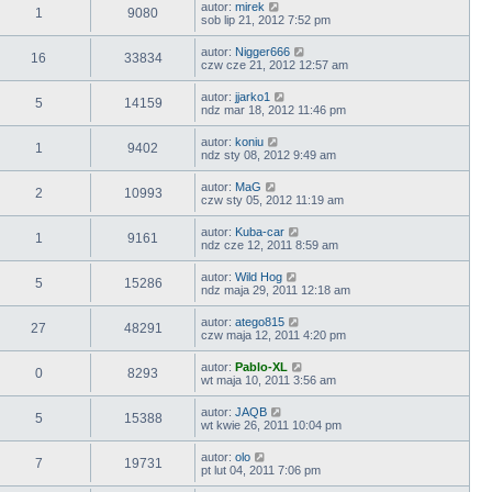
autor:
mirek
1
9080
sob lip 21, 2012 7:52 pm
autor:
Nigger666
16
33834
czw cze 21, 2012 12:57 am
autor:
jjarko1
5
14159
ndz mar 18, 2012 11:46 pm
autor:
koniu
1
9402
ndz sty 08, 2012 9:49 am
autor:
MaG
2
10993
czw sty 05, 2012 11:19 am
autor:
Kuba-car
1
9161
ndz cze 12, 2011 8:59 am
autor:
Wild Hog
5
15286
ndz maja 29, 2011 12:18 am
autor:
atego815
27
48291
czw maja 12, 2011 4:20 pm
autor:
Pablo-XL
0
8293
wt maja 10, 2011 3:56 am
autor:
JAQB
5
15388
wt kwie 26, 2011 10:04 pm
autor:
olo
7
19731
pt lut 04, 2011 7:06 pm