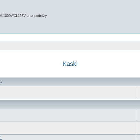
 XL1000V/XL125V oraz podróży
Kaski
 zaawansowane
ia
.