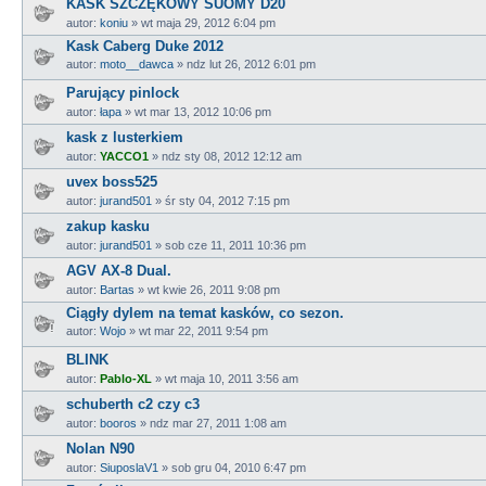
KASK SZCZĘKOWY SUOMY D20
autor:
koniu
»
wt maja 29, 2012 6:04 pm
Kask Caberg Duke 2012
autor:
moto__dawca
»
ndz lut 26, 2012 6:01 pm
Parujący pinlock
autor:
łapa
»
wt mar 13, 2012 10:06 pm
kask z lusterkiem
autor:
YACCO1
»
ndz sty 08, 2012 12:12 am
uvex boss525
autor:
jurand501
»
śr sty 04, 2012 7:15 pm
zakup kasku
autor:
jurand501
»
sob cze 11, 2011 10:36 pm
AGV AX-8 Dual.
autor:
Bartas
»
wt kwie 26, 2011 9:08 pm
Ciągły dylem na temat kasków, co sezon.
autor:
Wojo
»
wt mar 22, 2011 9:54 pm
BLINK
autor:
Pablo-XL
»
wt maja 10, 2011 3:56 am
schuberth c2 czy c3
autor:
booros
»
ndz mar 27, 2011 1:08 am
Nolan N90
autor:
SiuposlaV1
»
sob gru 04, 2010 6:47 pm