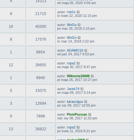
4
14313
wt maja 05, 2020 4:59 am
autor:
rob1s
8
21715
śr kwie 22, 2020 11:15 pm
autor:
WoGo
16
40300
pn mar 26, 2018 2:16 pm
autor:
WoGo
8
17576
śr mar 14, 2018 2:22 pm
autor:
ADAMO16
1
8854
wt paź 24, 2017 9:53 pm
autor:
ropa2
12
26655
wt maja 30, 2017 8:47 pm
autor:
Wiktoria16006
1
8940
pt maja 26, 2017 10:27 pm
autor:
Jarek74
5
15075
wt maja 09, 2017 5:14 pm
autor:
lukaszigus
3
12694
pn sty 09, 2017 10:55 pm
autor:
PiotrPoznan
0
7898
ndz sty 08, 2017 11:53 pm
autor:
ropa2
13
26822
pn kwie 11, 2016 8:21 pm
autor:
melon1968