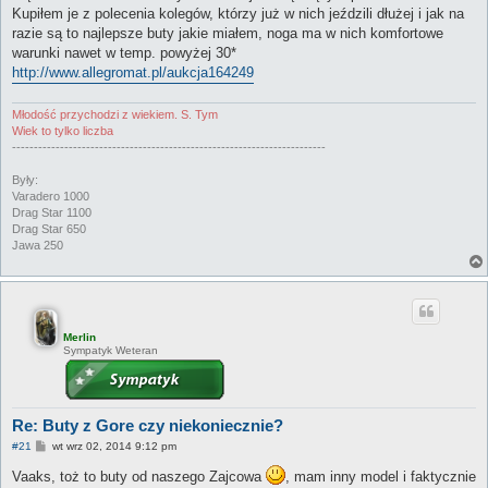
Kupiłem je z polecenia kolegów, którzy już w nich jeździli dłużej i jak na
razie są to najlepsze buty jakie miałem, noga ma w nich komfortowe
warunki nawet w temp. powyżej 30*
http://www.allegromat.pl/aukcja164249
Młodość przychodzi z wiekiem. S. Tym
Wiek to tylko liczba
------------------------------------------------------------------------
Były:
Varadero 1000
Drag Star 1100
Drag Star 650
Jawa 250
Merlin
Sympatyk Weteran
Re: Buty z Gore czy niekoniecznie?
P
#21
wt wrz 02, 2014 9:12 pm
o
s
Vaaks, toż to buty od naszego Zajcowa
, mam inny model i faktycznie
t