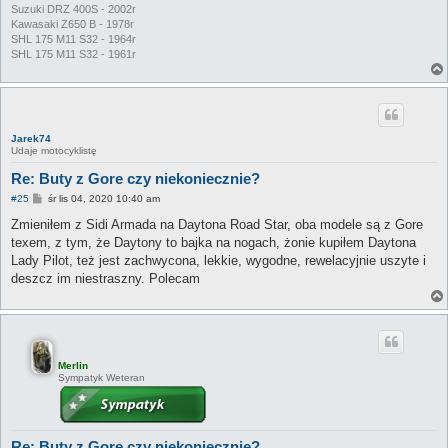
Suzuki DRZ 400S - 2002r
Kawasaki Z650 B - 1978r
SHL 175 M11 S32 - 1964r
SHL 175 M11 S32 - 1961r
Jarek74
Udaje motocyklistę
Re: Buty z Gore czy niekoniecznie?
P
#25
śr lis 04, 2020 10:40 am
o
s
Zmieniłem z Sidi Armada na Daytona Road Star, oba modele są z Gore
t
texem, z tym, że Daytony to bajka na nogach, żonie kupiłem Daytona
Lady Pilot, też jest zachwycona, lekkie, wygodne, rewelacyjnie uszyte i
deszcz im niestraszny. Polecam
Merlin
Sympatyk Weteran
Re: Buty z Gore czy niekoniecznie?