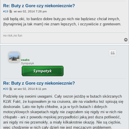
Re: Buty z Gore czy niekoniecznie?
P
#19
wt wrz 02, 2014 7:26 pm
o
s
sidi będą oki, to bardzo dobre buty,po nich nie będziesz chciał innych,
t
(bynajmniej ja tak mam) nie znam lepszych, i oczywiście z goretexem.
no risk,no fun
vaaks
Sympatyk
Re: Buty z Gore czy niekoniecznie?
P
#20
wt wrz 02, 2014 8:11 pm
o
s
Podzielę się swoimi uwagami. Cały sezon jeżdżę w butach skórzanych
t
KLW. Fakt, że kupowałem je na cruisera, ale na viaderku też spisują się
doskonale. Lato nie było chłodne, a ja w tych butach i dobrych
motocyklowych skarpetach nigdy nie zagrzałem się nigdy mi w nich nie
chlupało - ani z powodu męskiej przypadłości jaką jest duza potliwość,
ani nigdy mi nie przemokły, a miały kilkakrotnie okazję. Nie są ciężkie,
więc chodzenie w nich cały dzień nie jest męczącym problemem.