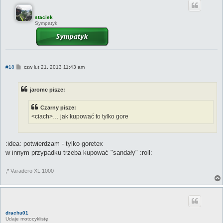
staciek
Sympatyk
P
#18
czw lut 21, 2013 11:43 am
o
s
t
jaromc pisze:
Czarny pisze:
<ciach>… jak kupować to tylko gore
:idea: potwierdzam - tylko goretex
w innym przypadku trzeba kupować "sandały" :roll:
;* Varadero XL 1000
drachu01
Udaje motocyklistę