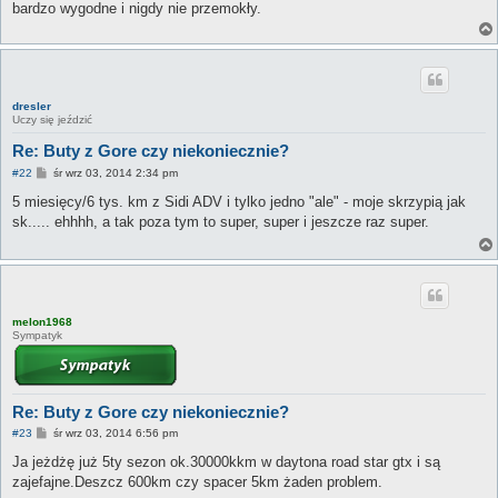
bardzo wygodne i nigdy nie przemokły.
dresler
Uczy się jeździć
Re: Buty z Gore czy niekoniecznie?
P
#22
śr wrz 03, 2014 2:34 pm
o
s
5 miesięcy/6 tys. km z Sidi ADV i tylko jedno "ale" - moje skrzypią jak
t
sk..... ehhhh, a tak poza tym to super, super i jeszcze raz super.
melon1968
Sympatyk
Re: Buty z Gore czy niekoniecznie?
P
#23
śr wrz 03, 2014 6:56 pm
o
s
Ja jeżdżę już 5ty sezon ok.30000kkm w daytona road star gtx i są
t
zajefajne.Deszcz 600km czy spacer 5km żaden problem.