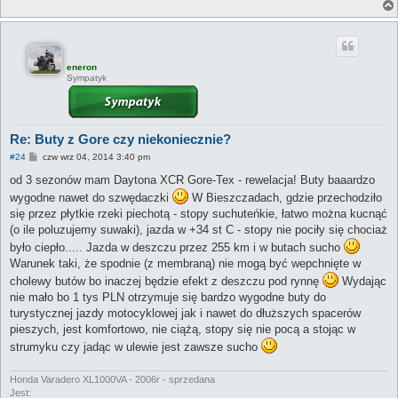
eneron
Sympatyk
Re: Buty z Gore czy niekoniecznie?
P
#24
czw wrz 04, 2014 3:40 pm
o
s
od 3 sezonów mam Daytona XCR Gore-Tex - rewelacja! Buty baaardzo
t
wygodne nawet do szwędaczki
W Bieszczadach, gdzie przechodziło
się przez płytkie rzeki piechotą - stopy suchuteńkie, łatwo można kucnąć
(o ile poluzujemy suwaki), jazda w +34 st C - stopy nie pociły się chociaż
było ciepło..... Jazda w deszczu przez 255 km i w butach sucho
Warunek taki, że spodnie (z membraną) nie mogą być wepchnięte w
cholewy butów bo inaczej będzie efekt z deszczu pod rynnę
Wydając
nie mało bo 1 tys PLN otrzymuje się bardzo wygodne buty do
turystycznej jazdy motocyklowej jak i nawet do dłuższych spacerów
pieszych, jest komfortowo, nie ciążą, stopy się nie pocą a stojąc w
strumyku czy jadąc w ulewie jest zawsze sucho
Honda Varadero XL1000VA - 2006r - sprzedana
Jest: