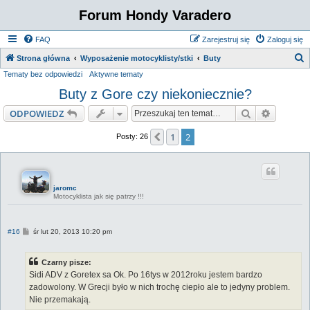
Forum Hondy Varadero
FAQ
Zarejestruj się
Zaloguj się
S
Strona główna
Wyposażenie motocyklisty/stki
Buty
Tematy bez odpowiedzi
Aktywne tematy
z
Buty z Gore czy niekoniecznie?
u
k
Szukaj
Wyszuki
ODPOWIEDZ
a
1
2
Poprzednia
Posty: 26
j
jaromc
Motocyklista jak się patrzy !!!
P
#16
śr lut 20, 2013 10:20 pm
o
s
t
Czarny pisze:
Sidi ADV z Goretex sa Ok. Po 16tys w 2012roku jestem bardzo
zadowolony. W Grecji było w nich trochę ciepło ale to jedyny problem.
Nie przemakają.