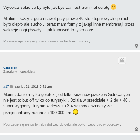
Wyobraź sobie co by było jak byś zamiast Gor miał ceratę
Miałem TCX-y z gore i nawet przy prawie 40-sto stopniowych upałach
było ciepło ale sucho… teraz mam formy z jakąś inna membraną i przez
wakacje nogi pływały… jak kupować to tylko gore
Przewracając drugiego nie sprawisz że będziesz wyższy
Grzesiek
Zapalony motocyklista
P
#17
czw lut 21, 2013 9:41 am
o
s
Moim zdaniem tylko goretex , od kilku sezonow jeżdżę w Sidi Canyon ,
t
nie jest to but off tylko do turystyki . Działa w przedziale + 2 do + 40 ,
super wygodny. trzyma w deszczu 3-4 sezony coznaczy że
przejechalismy razem ze 100 000 km
Podróżuje się nie po to , aby dotrzeć do celu, ale po to , żeby być w podróży .