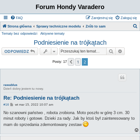
Forum Hondy Varadero
FAQ
Zarejestruj się
Zaloguj się
S
Strona główna
Sprawy techniczne modelu
Zrób to sam
Tematy bez odpowiedzi
Aktywne tematy
z
Podniesienie na trójkątach
u
k
Szukaj
Wyszuki
ODPOWIEDZ
a
1
2
Poprzednia
Posty: 17
j
rawablus
Dzień dobry jestem tu nowy.
Re: Podniesienie na trójkątach
P
#16
wt mar 15, 2022 10:07 am
o
s
No szanowni państwo , robota zrobiona. Moto poszło w górę 3 cm. 30
t
minut roboty i gotowe. Dzieki za rady. Jak by ktoś był zainteresowany to
mam do sprzedania zdemontowany zestaw