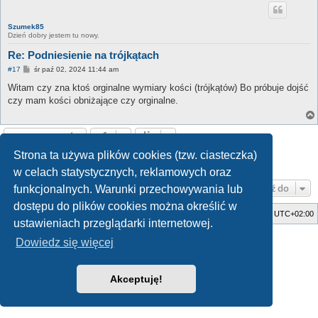
Szumek85
Dzień dobry jestem tu nowy.
Re: Podniesienie na trójkątach
P
#17
śr paź 02, 2024 11:44 am
o
s
Witam czy zna ktoś orginalne wymiary kości (trójkątów) Bo próbuje dojść
t
czy mam kości obniżające czy orginalne.
ODPOWIEDZ
Strona ta używa plików cookies (tzw. ciasteczka)
1
2
Poprzednia
Posty: 17
w celach statystycznych, reklamowych oraz
Przejdź do
funkcjonalnych. Warunki przechowywania lub
dostępu do plików cookies można określić w
Strona główna
Usuń ciasteczka witryny
Strefa czasowa
UTC+02:00
ustawieniach przeglądarki internetowej.
Style developed by
Zuma Portal
, Turaiel,
Dowiedz się więcej
Technologię dostarcza
phpBB
® Forum Software © phpBB Limited
Polski pakiet językowy dostarcza
phpBB.pl
Zasady ochrony danych osobowych
|
Regulamin
Akceptuję!