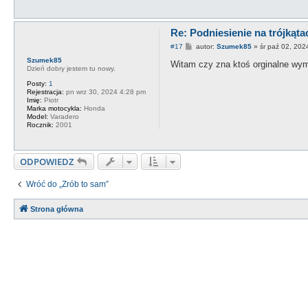
Re: Podniesienie na trójkąta
P
#17
autor:
Szumek85
»
śr paź 02, 202
o
Szumek85
s
Witam czy zna ktoś orginalne wymi
Dzień dobry jestem tu nowy.
t
Posty:
1
Rejestracja:
pn wrz 30, 2024 4:28 pm
Imię:
Piotr
Marka motocykla:
Honda
Model:
Varadero
Rocznik:
2001
ODPOWIEDZ
Wróć do „Zrób to sam”
Strona główna