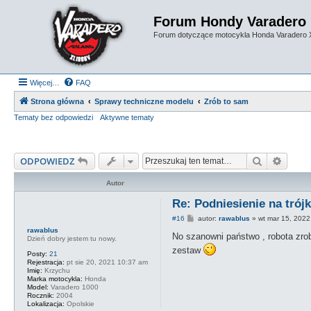
Forum Hondy Varadero
Forum dotyczące motocykla Honda Varadero
Więcej…
FAQ
Strona główna
Sprawy techniczne modelu
Zrób to sam
Tematy bez odpowiedzi
Aktywne tematy
Szukaj
Wyszu
ODPOWIEDZ
Autor
Re: Podniesienie na trój
P
#16
autor:
rawablus
»
wt mar 15, 202
o
rawablus
s
No szanowni państwo , robota zro
Dzień dobry jestem tu nowy.
t
zestaw
Posty:
21
Rejestracja:
pt sie 20, 2021 10:37 am
Imię:
Krzychu
Marka motocykla:
Honda
Model:
Varadero 1000
Rocznik:
2004
Lokalizacja:
Opolskie