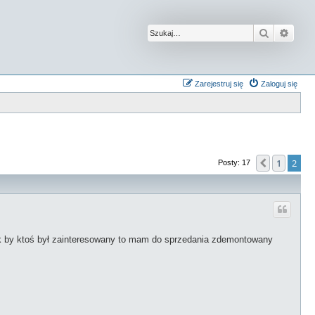
Szukaj
Wysz
Zarejestruj się
Zaloguj się
1
2
Poprzedn
Posty: 17
Jak by ktoś był zainteresowany to mam do sprzedania zdemontowany