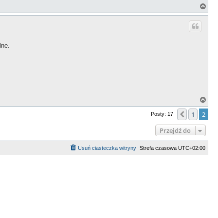
N
a
g
ó
r
ę
lne.
N
a
g
1
2
Poprzedn
Posty: 17
ó
r
Przejdź do
ę
Usuń ciasteczka witryny
Strefa czasowa
UTC+02:00