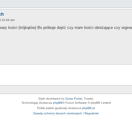
ch
4 11:44 am
ary kości (trójkątów) Bo próbuje dojść czy mam kości obniżające czy orgina
Style developed by
Zuma Portal
, Turaiel,
Technologię dostarcza
phpBB
® Forum Software © phpBB Limited
Polski pakiet językowy dostarcza
phpBB.pl
Zasady ochrony danych osobowych
|
Regulamin