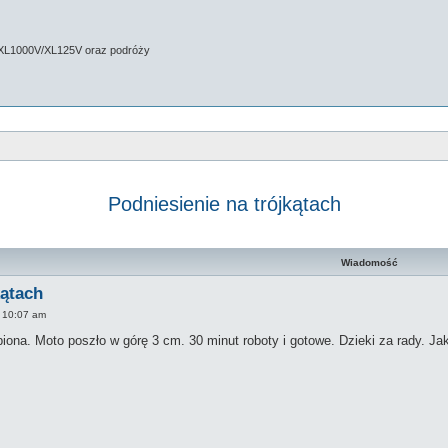
 XL1000V/XL125V oraz podróży
Podniesienie na trójkątach
kiwanie zaawansowane
Wiadomość
kątach
2 10:07 am
biona. Moto poszło w górę 3 cm. 30 minut roboty i gotowe. Dzieki za rady. 