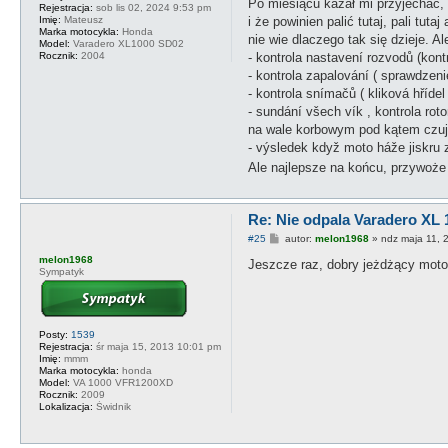
Po miesiącu kazał mi przyjechać, 
Rejestracja:
sob lis 02, 2024 9:53 pm
i że powinien palić tutaj, pali t
Imię:
Mateusz
Marka motocykla:
Honda
nie wie dlaczego tak się dzieje. 
Model:
Varadero XL1000 SD02
- kontrola nastavení rozvodů (kont
Rocznik:
2004
- kontrola zapalování ( sprawdzeni
- kontrola snímačů ( kliková hříde
- sundání všech vík , kontrola rot
na wale korbowym pod kątem czuj
- výsledek když moto háže jiskru 
Ale najlepsze na końcu, przywoże 
Re: Nie odpala Varadero XL 
P
#25
autor:
melon1968
»
ndz maja 11, 
o
melon1968
s
Jeszcze raz, dobry jeżdżący motor
Sympatyk
t
Posty:
1539
Rejestracja:
śr maja 15, 2013 10:01 pm
Imię:
mmm
Marka motocykla:
honda
Model:
VA 1000 VFR1200XD
Rocznik:
2009
Lokalizacja:
Świdnik