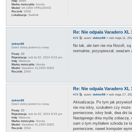
Imię:
mmm
Marka motocykla:
honda
Model:
VA 1000 VFR1200XD
Rocznik:
2009
Lokalizacja:
Świdnik
Re: Nie odpala Varadero XL 
P
#28
autor:
doktor88
»
ndz maja 11, 20
o
doktor88
s
No tak, ale tam nie ma filozofi, 
Dzień dobry jestem tu nowy.
t
normalnie, przyspieszał, uważam ż
Posty:
20
Rejestracja:
sob lis 02, 2024 9:53 pm
Imię:
Mateusz
Marka motocykla:
Honda
Model:
Varadero XL1000 SD02
Rocznik:
2004
Re: Nie odpala Varadero XL 
P
#29
autor:
doktor88
»
sob maja 17, 20
o
doktor88
s
Aktualizacja. Po tym jak przywio
Dzień dobry jestem tu nowy.
t
nie ma iskry, szukałem czy może 
Posty:
20
pomierzone, iskry brak, dwa dni t
Rejestracja:
sob lis 02, 2024 9:53 pm
Następnego dnia myślę zobaczę, od
Imię:
Mateusz
Marka motocykla:
Honda
sam o tym myślałem szkoda że tak
Model:
Varadero XL1000 SD02
pomierzone, nawet komputer wymie
Rocznik:
2004