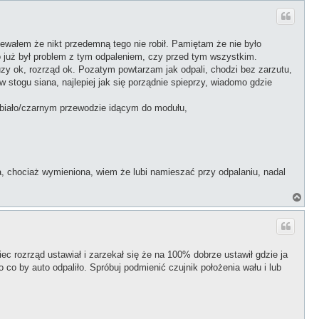
g
ó
r
ę
ewałem że nikt przedemną tego nie robił. Pamiętam że nie było
o już był problem z tym odpaleniem, czy przed tym wszystkim.
zy ok, rozrząd ok. Pozatym powtarzam jak odpali, chodzi bez zarzutu,
 w stogu siana, najlepiej jak się porządnie spieprzy, wiadomo gdzie
a biało/czarnym przewodzie idącym do modułu,
 chociaż wymieniona, wiem że lubi namieszać przy odpalaniu, nadal
N
a
g
ó
r
ę
iec rozrząd ustawiał i zarzekał się że na 100% dobrze ustawił gdzie ja
co by auto odpaliło. Spróbuj podmienić czujnik położenia wału i lub