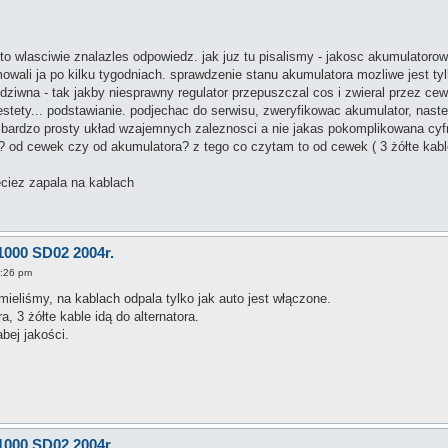
 to wlasciwie znalazles odpowiedz. jak juz tu pisalismy - jakosc akumulatoro
mowali ja po kilku tygodniach. sprawdzenie stanu akumulatora mozliwe jest ty
iwna - tak jakby niesprawny regulator przepuszczal cos i zwieral przez cewk
estety... podstawianie. podjechac do serwisu, zweryfikowac akumulator, nast
 bardzo prosty układ wzajemnych zaleznosci a nie jakas pokomplikowana cyfr
? od cewek czy od akumulatora? z tego co czytam to od cewek ( 3 żółte kable)
eciez zapala na kablach
1000 SD02 2004r.
4:26 pm
mieliśmy, na kablach odpala tylko jak auto jest włączone.
a, 3 żółte kable idą do alternatora.
bej jakości.
1000 SD02 2004r.