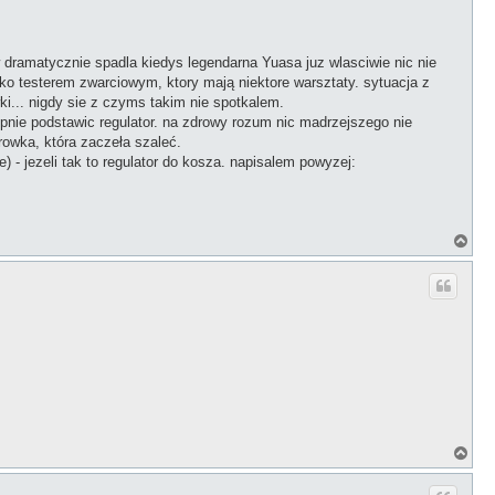
ę
w dramatycznie spadla kiedys legendarna Yuasa juz wlasciwie nic nie
lko testerem zwarciowym, ktory mają niektore warsztaty. sytuacja z
i... nigdy sie z czyms takim nie spotkalem.
epnie podstawic regulator. na zdrowy rozum nic madrzejszego nie
owka, która zaczeła szaleć.
 - jezeli tak to regulator do kosza. napisalem powyzej:
N
a
g
ó
r
ę
N
a
g