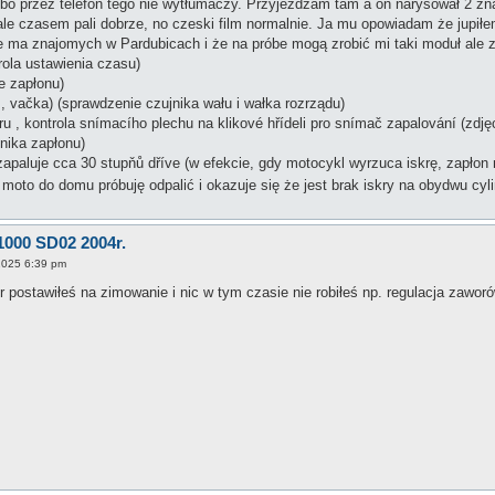
bo przez telefon tego nie wytłumaczy. Przyjeżdżam tam a on narysował 2 zna
utaj ale czasem pali dobrze, no czeski film normalnie. Ja mu opowiadam że j
Ale ma znajomych w Pardubicach i że na próbe mogą zrobić mi taki moduł ale z
rola ustawienia czasu)
e zapłonu)
l , vačka) (sprawdzenie czujnika wału i wałka rozrządu)
oru , kontrola snímacího plechu na klikové hřídeli pro snímač zapalování (zdj
nika zapłonu)
zapaluje cca 30 stupňů dříve (w efekcie, gdy motocykl wyrzuca iskrę, zapłon 
moto do domu próbuję odpalić i okazuje się że jest brak iskry na obydwu cyl
1000 SD02 2004r.
2025 6:39 pm
 postawiłeś na zimowanie i nic w tym czasie nie robiłeś np. regulacja zaworó