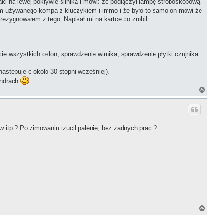
ki na lewej pokrywie silnika i mówi: że podłączył lampę stroboskopową
upiłem używanego kompa z kluczykiem i immo i że było to samo on mówi że
rezygnowałem z tego. Napisał mi na kartce co zrobił:
ęcie wszystkich osłon, sprawdzenie wirnika, sprawdzenie płytki czujnika
następuje o około 30 stopni wcześniej).
indrach
N
a
g
ó
r
ę
w itp ? Po zimowaniu rzucił palenie, bez żadnych prac ?
N
a