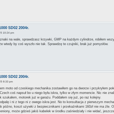
1000 SD02 2004r.
25 10:24 pm
są znaki na wale, sprawdzasz krzywki, GMP na każdym cylindrze, robiłem wszy
e wtedy by coś wyszło nie tak. Sprawdzę te czujniki, brak już pomysłów.
1000 SD02 2004r.
25 8:33 pm
złem moto od czeskiego mechanika zostawiłem go na dworze i przykryłem pok
Czech coś napsuł bo u niego była iskra, tylko w złym momencie. Nic nie zna
ak szukałem, motorek już w garażu. Poddałem się już, po raz kolejny.
palę i ni z tego ni z owego iskra jest. No to konsultacja z pierwszym mecha
 późno, koszt używki z bezpiecznikami i przekaźnikami 160zł nie ma źle. O
niony, może gdzieś jakiś kabelek w środku zaśniedziały i nie widać, jeszcz