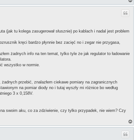
N
a
g
ó
r
ę
 (jak tu kolega zasugerował słusznie) po kablach i nadal jest problem
zrusznik kręci bardzo płynnie bez zacięć no i zegar nie przygasa,
łem żadnych info na ten temat, tylko tyle że jak regulator to ładowanie
latora.
bić wszystko w normie.
, żadnych przebić, znalazłem ciekawe pomiary na zagranicznych
tawionym na pomiar diody no i tutaj wyszły mi różnice bo według
tniego 3 x 0,158V.
t na swoim aku, co za zdziwienie, czy tylko przypadek, nie wiem? Czy
N
a
g
ó
r