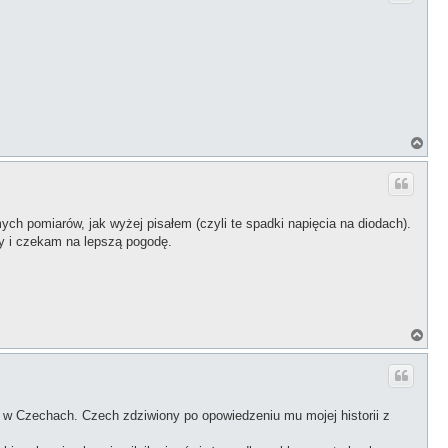
r
ę
N
a
g
ó
r
ę
ych pomiarów, jak wyżej pisałem (czyli te spadki napięcia na diodach).
ny i czekam na lepszą pogodę.
N
a
g
ó
r
ę
w Czechach. Czech zdziwiony po opowiedzeniu mu mojej historii z