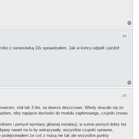
N
a
g
ó
r
ę
stko z serwisówką 10x sprawdzałem. Jak w końcu odpalił i jeździł
N
a
g
ó
r
ę
rowcem, stał tak 3 dni, na dworze deszczowo. Wtedy okazało się że
lazłem, niby napięcie dochodzi do modułu zapłonowego, czujniki znowu
nikiem i pomysł wymiany głównej instalacji, w sumie pomysł dobry też
bjawy nawet na to by wskazywały, wszystkie czujniki sprawne,
e podejrzewałem że coś z masą nie tak ale wszystkie punkty