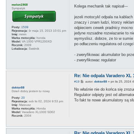
o
melon1968
s
Kolega mechanik tak napisał---
Sympatyk
t
jezeli motocykl odpala na kablach
znaczy i znam ludzi, ktorzy rekla
Posty:
1539
odpieciem cewek pradnicy mocno dz
Rejestracja:
śr maja 15, 2013 10:01 pm
jedyne rozsadne rozwiazanie to ni
Imię:
mmm
Marka motocykla:
honda
wymyslisz. dobrze, ze to w sumie
Model:
VA 1000 VFR1200XD
po odłaczeniu regulatora od czego
Rocznik:
2009
Lokalizacja:
Świdnik
- zweryfikowac akumulator bo prz
- zweryfikowac regulator
Re: Nie odpala Varadero XL 
P
#19
autor:
doktor88
»
pn lis 25, 2024 
o
doktor88
s
No właśnie nie do końca się zrozu
Dzień dobry jestem tu nowy.
t
Regulator odpięty jest od alternator
Posty:
20
To fakt te nowe akumulatory są sła
Rejestracja:
sob lis 02, 2024 9:53 pm
Imię:
Mateusz
Marka motocykla:
Honda
Model:
Varadero XL1000 SD02
Rocznik:
2004
Re: Nie odpala Varadero XL 