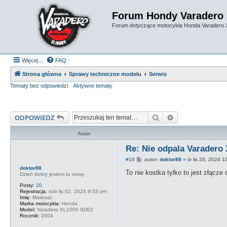
Forum Hondy Varadero
Forum dotyczące motocykla Honda Varadero
Więcej…
FAQ
Strona główna
Sprawy techniczne modelu
Serwis
Tematy bez odpowiedzi
Aktywne tematy
Szukaj
Wyszukiwanie 
ODPOWIEDZ
Autor
Re: Nie odpala Varadero 
P
#16
autor:
doktor88
»
śr lis 20, 2024 
o
doktor88
s
To nie kostka tylko to jest złącz
Dzień dobry jestem tu nowy.
t
Posty:
20
Rejestracja:
sob lis 02, 2024 9:53 pm
Imię:
Mateusz
Marka motocykla:
Honda
Model:
Varadero XL1000 SD02
Rocznik:
2004