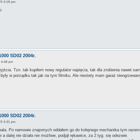
25 4:18 pm
o
1000 SD02 2004r.
5 4:48 pm
yjścia. Tzn. tak kupiłem nowy regulator napięcia, tak dla zrobienia nawet sam
 były w porządku tak jak na tym filmiku. Ale niestety mam garaż nieogrzewa
1000 SD02 2004r.
25 4:31 pm
dpala. Po namowie znajomych oddałem go do kolejnego mechanika tym razem 
 dalej nie działa nie możliwe, podjął rękawice, za 2 tyg. się odezwie.