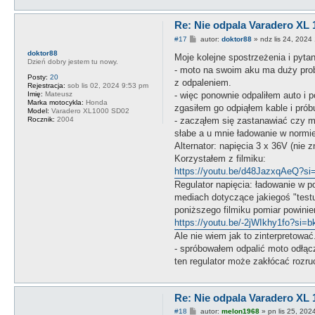
Re: Nie odpala Varadero XL 
P
#17
autor:
doktor88
»
ndz lis 24, 2024
o
doktor88
s
Moje kolejne spostrzeżenia i pyta
Dzień dobry jestem tu nowy.
t
- moto na swoim aku ma duży probl
Posty:
20
z odpaleniem.
Rejestracja:
sob lis 02, 2024 9:53 pm
- więc ponownie odpaliłem auto i 
Imię:
Mateusz
Marka motocykla:
Honda
zgasiłem go odpiąłem kable i próbu
Model:
Varadero XL1000 SD02
- zacząłem się zastanawiać czy mo
Rocznik:
2004
słabe a u mnie ładowanie w normie.
Alternator: napięcia 3 x 36V (nie
Korzystałem z filmiku:
https://youtu.be/d48JazxqAeQ?
Regulator napięcia: ładowanie w 
mediach dotyczące jakiegoś "test
poniższego filmiku pomiar powinie
https://youtu.be/-2jWIkhy1fo?si=
Ale nie wiem jak to zinterpretować
- spróbowałem odpalić moto odłącz
ten regulator może zakłócać rozr
Re: Nie odpala Varadero XL 
P
#18
autor:
melon1968
»
pn lis 25, 202