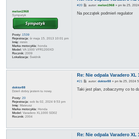
P
#20
autor:
melon1968
»
pn lis 25, 202
o
melon1968
s
Na początek podmień regulator
Sympatyk
t
Posty:
1539
Rejestracja:
śr maja 15, 2013 10:01 pm
Imię:
mmm
Marka motocykla:
honda
Model:
VA 1000 VFR1200XD
Rocznik:
2009
Lokalizacja:
Świdnik
Re: Nie odpala Varadero XL 
P
#21
autor:
doktor88
»
pn lis 25, 2024 
o
doktor88
s
Taki jest plan, zobaczymy co to d
Dzień dobry jestem tu nowy.
t
Posty:
20
Rejestracja:
sob lis 02, 2024 9:53 pm
Imię:
Mateusz
Marka motocykla:
Honda
Model:
Varadero XL1000 SD02
Rocznik:
2004
Re: Nie odpala Varadero XL 