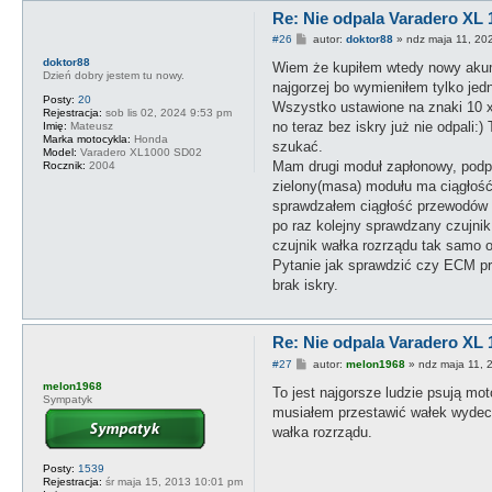
Re: Nie odpala Varadero XL 
P
#26
autor:
doktor88
»
ndz maja 11, 20
o
doktor88
s
Wiem że kupiłem wtedy nowy akumu
Dzień dobry jestem tu nowy.
t
najgorzej bo wymieniłem tylko je
Posty:
20
Wszystko ustawione na znaki 10 x
Rejestracja:
sob lis 02, 2024 9:53 pm
no teraz bez iskry już nie odpali:
Imię:
Mateusz
Marka motocykla:
Honda
szukać.
Model:
Varadero XL1000 SD02
Mam drugi moduł zapłonowy, podpi
Rocznik:
2004
zielony(masa) modułu ma ciągłoś
sprawdzałem ciągłość przewodów 
po raz kolejny sprawdzany czujnik
czujnik wałka rozrządu tak samo o
Pytanie jak sprawdzić czy ECM pr
brak iskry.
Re: Nie odpala Varadero XL 
P
#27
autor:
melon1968
»
ndz maja 11, 
o
melon1968
s
To jest najgorsze ludzie psują mot
Sympatyk
t
musiałem przestawić wałek wydecho
wałka rozrządu.
Posty:
1539
Rejestracja:
śr maja 15, 2013 10:01 pm