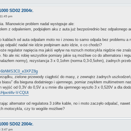
1000 SD02 2004r.
 11:45 pm
nia. Mianowicie problem nadal występuje ale:
em z odpaleniem, podpiąłem aku z auta już bezpośrednio bez odpalonego auta
po kablach od auta odpalam moto no i znowu to samo odpala bez problemu a ro
ję odpalić nadal nie idzie podpinam auto idzie, o co chodzi?
że regulator napięcia ma jakiś wpływ na rozruch motocykla nigdzie nie znalaz
 No ale nic robię wszystkie pomiary jakie są możliwe co do alternatora i regu
 znalazłem normy), rezystancja 3 x 0,1ohm (norma 0,3-0,5ohm), żadnych prze
si=6bNMS3C0_e3XPZ8g
porządku, zielone przewody ciągłość do masy, z zewnątrz żadnych uszkodzeń
u biasu" dla bieguna dodatniego i ujemnego, pomiar zwykłem multimetrem nas
n wyjść od 0,3V do 0,5V a u mnie dla ujemnego wyszło 3 x 0,520V a dla doda
bkHpxnl4v-V-CQUt
.
ając alternator od regulatora 3 żółte kable, no i moto zaczęło odpalać, nawe
uch motocykla, czy to wogóle możliwe?
1000 SD02 2004r.
4 3:47 pm