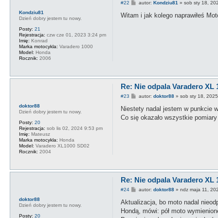
P
#22
autor:
Kondziu81
»
sob sty 18, 20
o
Kondziu81
s
Witam i jak kolego naprawiłeś Mot
Dzień dobry jestem tu nowy.
t
Posty:
21
Rejestracja:
czw cze 01, 2023 3:24 pm
Imię:
Konrad
Marka motocykla:
Varadero 1000
Model:
Honda
Rocznik:
2006
Re: Nie odpala Varadero XL 
P
#23
autor:
doktor88
»
sob sty 18, 202
o
doktor88
s
Niestety nadal jestem w punkcie w
Dzień dobry jestem tu nowy.
t
Co się okazało wszystkie pomiary
Posty:
20
Rejestracja:
sob lis 02, 2024 9:53 pm
Imię:
Mateusz
Marka motocykla:
Honda
Model:
Varadero XL1000 SD02
Rocznik:
2004
Re: Nie odpala Varadero XL 
P
#24
autor:
doktor88
»
ndz maja 11, 20
o
doktor88
s
Aktualizacja, bo moto nadal nieo
Dzień dobry jestem tu nowy.
t
Hondą, mówi: pół moto wymienione a
Posty:
20