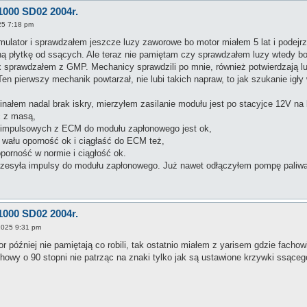
1000 SD02 2004r.
25 7:18 pm
lator i sprawdzałem jeszcze luzy zaworowe bo motor miałem 5 lat i podejrz
dną płytkę od ssących. Ale teraz nie pamiętam czy sprawdzałem luzy wtedy b
 sprawdzałem z GMP. Mechanicy sprawdzili po mnie, również potwierdzają lu
) Ten pierwszy mechanik powtarzał, nie lubi takich napraw, to jak szukanie igły
nałem nadal brak iskry, mierzyłem zasilanie modułu jest po stacyjce 12V n
ć z masą,
impulsowych z ECM do modułu zapłonowego jest ok,
 wału oporność ok i ciągłaść do ECM też,
porność w normie i ciągłość ok.
zesyła impulsy do modułu zapłonowego. Już nawet odłączyłem pompę paliwa,
1000 SD02 2004r.
2025 9:31 pm
or później nie pamiętają co robili, tak ostatnio miałem z yarisem gdzie fachow
wy o 90 stopni nie patrząc na znaki tylko jak są ustawione krzywki ssącego 