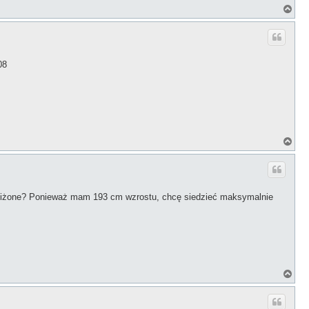
N
a
g
ó
r
ę
08
N
a
g
ó
r
ę
obniżone? Ponieważ mam 193 cm wzrostu, chcę siedzieć maksymalnie
N
a
g
ó