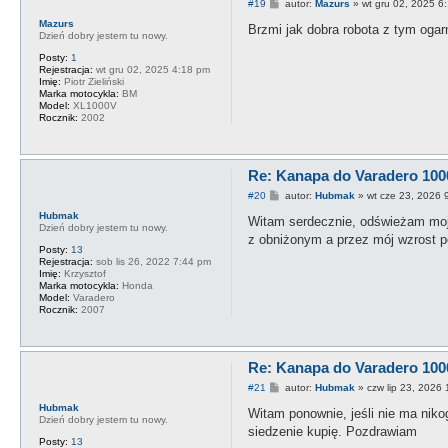
P
#19
autor:
Mazurs
»
wt gru 02, 2025 6
o
Mazurs
s
Brzmi jak dobra robota z tym ogarn
Dzień dobry jestem tu nowy.
t
Posty:
1
Rejestracja:
wt gru 02, 2025 4:18 pm
Imię:
Piotr Zieliński
Marka motocykla:
BM
Model:
XL1000V
Rocznik:
2002
Re: Kanapa do Varadero 100
P
#20
autor:
Hubmak
»
wt cze 23, 2026 
o
Hubmak
s
Witam serdecznie, odświeżam moje
Dzień dobry jestem tu nowy.
t
z obniżonym a przez mój wzrost po
Posty:
13
Rejestracja:
sob lis 26, 2022 7:44 pm
Imię:
Krzysztof
Marka motocykla:
Honda
Model:
Varadero
Rocznik:
2007
Re: Kanapa do Varadero 100
P
#21
autor:
Hubmak
»
czw lip 23, 2026
o
Hubmak
s
Witam ponownie, jeśli nie ma nikog
Dzień dobry jestem tu nowy.
t
siedzenie kupię. Pozdrawiam
Posty:
13