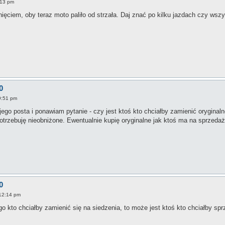
:13 pm
ięciem, oby teraz moto paliło od strzała. Daj znać po kilku jazdach czy wszy
0
9:51 pm
go posta i ponawiam pytanie - czy jest ktoś kto chciałby zamienić oryginal
trzebuję nieobniżone. Ewentualnie kupię oryginalne jak ktoś ma na sprzedaż
0
 12:14 pm
o kto chciałby zamienić się na siedzenia, to może jest ktoś kto chciałby spr