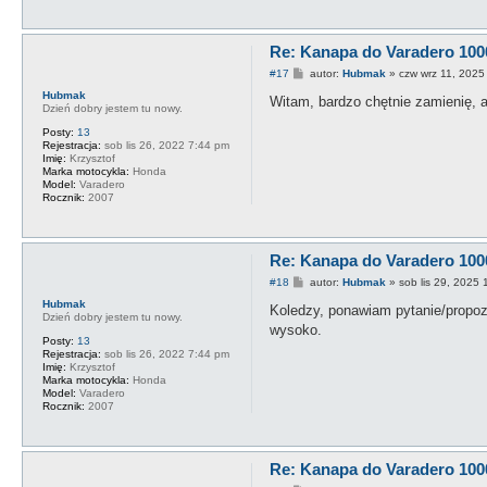
Re: Kanapa do Varadero 100
P
#17
autor:
Hubmak
»
czw wrz 11, 2025
o
Hubmak
s
Witam, bardzo chętnie zamienię, 
Dzień dobry jestem tu nowy.
t
Posty:
13
Rejestracja:
sob lis 26, 2022 7:44 pm
Imię:
Krzysztof
Marka motocykla:
Honda
Model:
Varadero
Rocznik:
2007
Re: Kanapa do Varadero 100
P
#18
autor:
Hubmak
»
sob lis 29, 2025
o
Hubmak
s
Koledzy, ponawiam pytanie/propoz
Dzień dobry jestem tu nowy.
t
wysoko.
Posty:
13
Rejestracja:
sob lis 26, 2022 7:44 pm
Imię:
Krzysztof
Marka motocykla:
Honda
Model:
Varadero
Rocznik:
2007
Re: Kanapa do Varadero 100