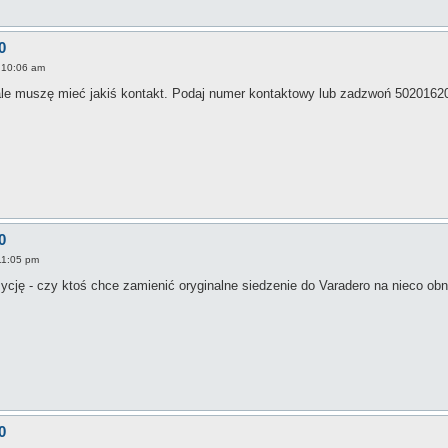
0
 10:06 am
ale muszę mieć jakiś kontakt. Podaj numer kontaktowy lub zadzwoń 5020162
0
 11:05 pm
ycję - czy ktoś chce zamienić oryginalne siedzenie do Varadero na nieco 
0