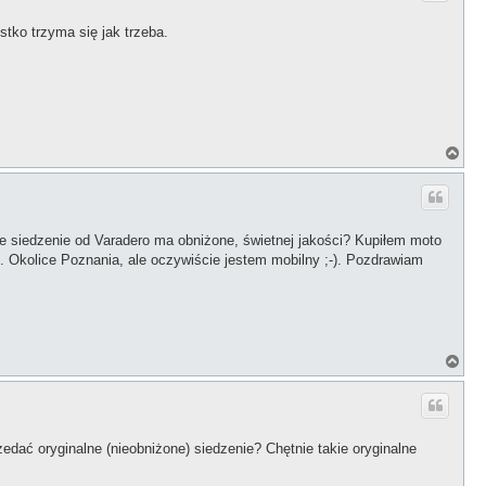
r
ę
stko trzyma się jak trzeba.
N
a
g
ó
r
ę
ne siedzenie od Varadero ma obniżone, świetnej jakości? Kupiłem moto
. Okolice Poznania, ale oczywiście jestem mobilny ;-). Pozdrawiam
N
a
g
ó
r
ę
zedać oryginalne (nieobniżone) siedzenie? Chętnie takie oryginalne