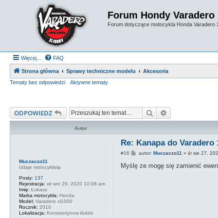
Forum Hondy Varadero
Forum dotyczące motocykla Honda Varadero
Więcej…
FAQ
Strona główna
Sprawy techniczne modelu
Akcesoria
Tematy bez odpowiedzi
Aktywne tematy
Szukaj
Wyszukiwanie 
ODPOWIEDZ
Autor
Re: Kanapa do Varadero 
P
#16
autor:
Muczaczo11
»
śr sie 27, 2
o
Muczaczo11
s
Myślę ze mogę się zamienić ewent
Udaje motocyklistę
t
Posty:
137
Rejestracja:
wt wrz 29, 2020 10:08 am
Imię:
Łukasz
Marka motocykla:
Honda
Model:
Varadero xl1000
Rocznik:
2010
Lokalizacja:
Konstantynow łódzki