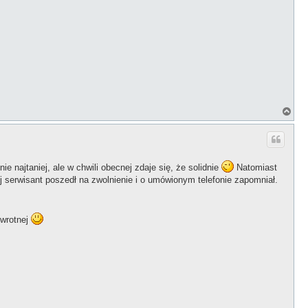
N
a
g
ó
r
ę
 najtaniej, ale w chwili obecnej zdaje się, że solidnie
Natomiast
erwisant poszedł na zwolnienie i o umówionym telefonie zapomniał.
owrotnej