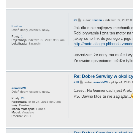
P
#9
autor:
lizulizu
»
ndz wrz 09, 2012 9
o
lizulizu
s
Jak dla mnie najleprzy mechanik c
Dzień dobry jestem tu nowy.
t
Robi prywatnie i zna ten motor na 
Posty:
1
jakby co to link do jednego z jego 
Rejestracja:
ndz wrz 09, 2012 9:09 am
http://moto.allegro.pl/honda-varade
Lokalizacja:
Szczecin
uprzedzam że ceny ma może i wyso
Ze swoim sprzęciorem jeżdże tylk
Re: Dobre Serwisy w okolicy 
P
#10
autor:
aniolek29
»
pt lip 24, 2015
o
aniolek29
s
Cześć. Na Gumieńcach jest Arek, 
Dzień dobry jestem tu nowy.
t
PS. Dawno ktoś tu nie zaglądał...
Posty:
20
Rejestracja:
pt lip 24, 2015 8:40 am
Imię:
Ewelina
Marka motocykla:
Honda
Model:
Varadero
Rocznik:
2001