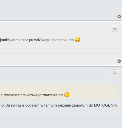
N
a
g
ó
r
ę
najmniej warsztat z prawdziwego zdarzenia ma
N
a
g
ó
r
ę
mniej warsztat z prawdziwego zdarzenia ma
wiadomo. Ja na razie oodalem w tamtym sezonie zimowym do MOTOGEN w