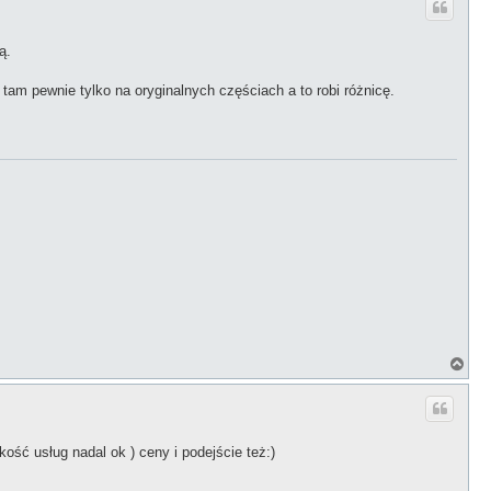
ó
r
ę
ą.
am pewnie tylko na oryginalnych częściach a to robi różnicę.
N
a
g
ó
r
ę
kość usług nadal ok ) ceny i podejście też:)