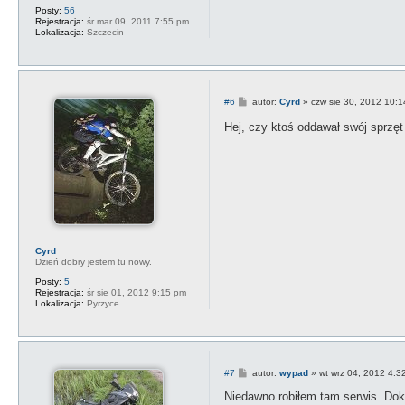
Posty:
56
Rejestracja:
śr mar 09, 2011 7:55 pm
Lokalizacja:
Szczecin
P
#6
autor:
Cyrd
»
czw sie 30, 2012 10:
o
s
Hej, czy ktoś oddawał swój sprzęt
t
Cyrd
Dzień dobry jestem tu nowy.
Posty:
5
Rejestracja:
śr sie 01, 2012 9:15 pm
Lokalizacja:
Pyrzyce
P
#7
autor:
wypad
»
wt wrz 04, 2012 4:3
o
s
Niedawno robiłem tam serwis. Dok
t