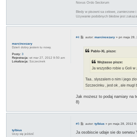
Novus Ordo Seclorum
Bledy w pisowni sa celowe, zamierzone i 
Uzywanie podobnych bledow jest zakazan
P
#4
autor:
marcincezary
»
pn maja 28,
o
marcincezary
s
Dzień dobry jestem tu nowy.
t
Pablo-XL pisze:
Posty:
3
Rejestracja:
wt mar 27, 2012 9:50 am
Lokalizacja:
Szczecinek
Wojtasso pisze:
Ja wszystko robie u Goli w
Taa.. slyszalem o nim i jego 
Szczecinku , jest ok , ale mugl 
Jak możesz to podaj namiary na te
8)
P
#5
autor:
tylbius
»
pn maja 28, 2012 6
o
tylbius
s
Ja osobiscie udaje sie do serwsu
Uczy się jeździć
t