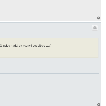
N
a
g
ó
r
ę
ć usług nadal ok ) ceny i podejście też:)
N