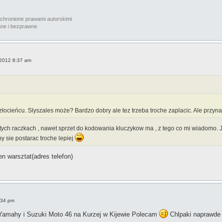
chronione prawami autorskimi 
e i bezprawne 
 2012 8:37 am
 złocieńcu. Slyszales może? Bardzo dobry ale tez trzeba troche zaplacic. Ale prz
zlotych raczkach , nawet sprzet do kodowania kluczykow ma , z tego co mi wiad
by sie postarac troche lepiej
n warsztat(adres telefon)
:34 pm
 Yamahy i Suzuki Moto 46 na Kurzej w Kijewie Polecam
Chlpaki naprawde 