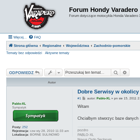
Forum Hondy Varadero
Forum dotyczące motocykla Honda Varadero
Więcej…
FAQ
Strona główna
Regionalne
Województwa
Zachodnio-pomorskie
Tematy bez odpowiedzi
Aktywne tematy
Szukaj
Wyszu
ODPOWIEDZ
Autor
Dobre Serwisy w okolicy i
P
#1
autor:
Pablo-XL
»
pn sie 15, 2011 
o
Pablo-XL
s
Witam
Sympatyk
t
Chcialbym stworzyc baze danych s
Posty:
252
pozdro
Rejestracja:
czw sty 28, 2010 11:33 am
PABLO-XL
Lokalizacja:
BORNE SULINOWO
Novus Ordo Seclorum