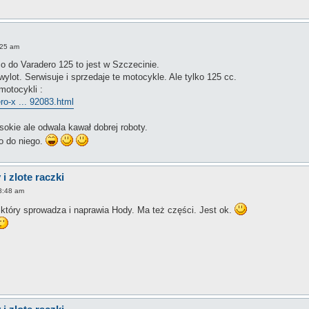
:25 am
o do Varadero 125 to jest w Szczecinie.
wylot. Serwisuje i sprzedaje te motocykle. Ale tylko 125 cc.
motocykli :
ro-x ... 92083.html
kie ale odwala kawał dobrej roboty.
o do niego.
i zlote raczki
 8:48 am
który sprowadza i naprawia Hody. Ma też części. Jest ok.