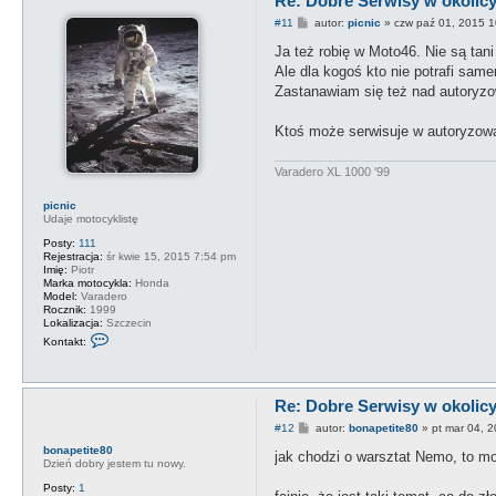
Re: Dobre Serwisy w okolicy 
P
#11
autor:
picnic
»
czw paź 01, 2015 
o
s
Ja też robię w Moto46. Nie są tan
t
Ale dla kogoś kto nie potrafi sam
Zastanawiam się też nad autoryzow
Ktoś może serwisuje w autoryzow
Varadero XL 1000 '99
picnic
Udaje motocyklistę
Posty:
111
Rejestracja:
śr kwie 15, 2015 7:54 pm
Imię:
Piotr
Marka motocykla:
Honda
Model:
Varadero
Rocznik:
1999
Lokalizacja:
Szczecin
S
Kontakt:
k
o
n
t
a
Re: Dobre Serwisy w okolicy 
k
P
#12
autor:
bonapetite80
»
pt mar 04, 
t
o
u
bonapetite80
s
jak chodzi o warsztat Nemo, to mog
j
Dzień dobry jestem tu nowy.
t
s
i
Posty:
1
ę