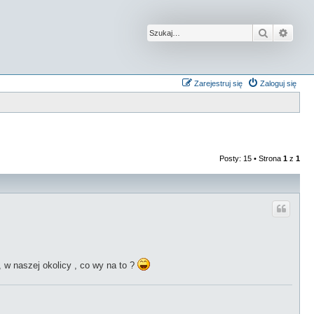
Szukaj
Wysz
Zarejestruj się
Zaloguj się
Posty: 15 • Strona
1
z
1
w naszej okolicy , co wy na to ?