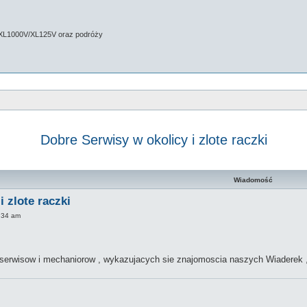
 XL1000V/XL125V oraz podróży
Dobre Serwisy w okolicy i zlote raczki
kiwanie zaawansowane
Wiadomość
 zlote raczki
2:34 am
erwisow i mechaniorow , wykazujacych sie znajomoscia naszych Wiaderek , 