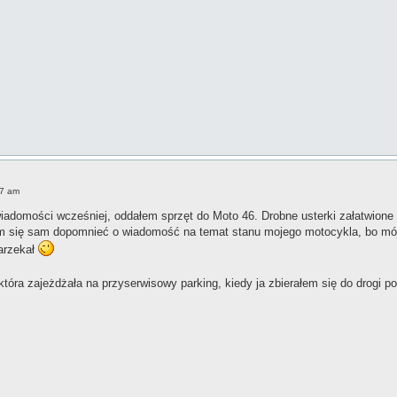
37 am
adomości wcześniej, oddałem sprzęt do Moto 46. Drobne usterki załatwione nie
 się sam dopomnieć o wiadomość na temat stanu mojego motocykla, bo mój s
narzekał
óra zajeżdżała na przyserwisowy parking, kiedy ja zbierałem się do drogi p