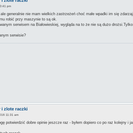
i zlote raczki
10:41 pm
i ale generalnie nie mam wielkich zastrzeżeń choć małe wpadki im się zdarzaj
emu robić przy maszynie to są ok.
anym serwisem na Białowieskiej, wygląda na to że nie są dużo drożsi.Tylko t
anym serwisie?
i zlote raczki
2016 11:31 am
ę potwierdzić dobre opinie jeszcze raz - byłem dopiero co po raz kolejny i ja