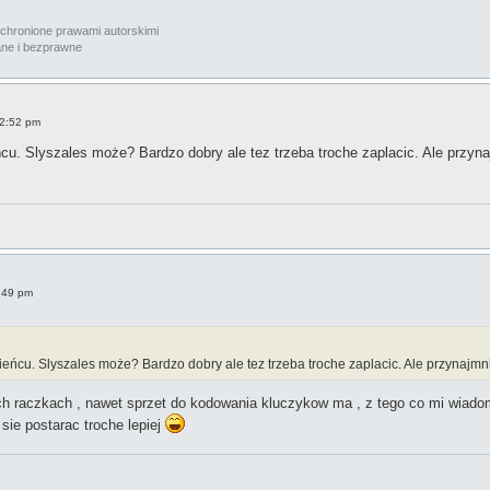
chronione prawami autorskimi 
e i bezprawne 
12:52 pm
ńcu. Slyszales może? Bardzo dobry ale tez trzeba troche zaplacic. Ale przy
9:49 pm
cieńcu. Slyszales może? Bardzo dobry ale tez trzeba troche zaplacic. Ale przynaj
otych raczkach , nawet sprzet do kodowania kluczykow ma , z tego co mi 
 sie postarac troche lepiej