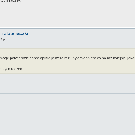
łotych rączek
i zlote raczki
42 pm
mogę potwierdzić dobre opinie jeszcze raz - byłem dopiero co po raz kolejny i jakoś
 złotych rączek