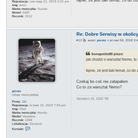
fajnie, że jest taki temat, co do z
Rejestracja:
czw maja 21, 2015 3:41 pm
z
Imię:
Artur
p
Marka motocykla:
Suzuki
i
Model:
GSR
c
Rocznik:
2012
n
i
c
Re: Dobre Serwisy w okolicy 
P
#13
autor:
picnic
»
pt mar 04, 2016 3:
o
s
t
bonapetite80 pisze:
jak chodzi o warsztat Nemo, to 
fajnie, że jest taki temat, co do
Czekaj bo coś nie załapałem.
Co to za warsztat Nemo?
picnic
Udaje motocyklistę
Varadero XL 1000 '99
Posty:
111
Rejestracja:
śr kwie 15, 2015 7:54 pm
Imię:
Piotr
Marka motocykla:
Honda
Model:
Varadero
Rocznik:
1999
Lokalizacja:
Szczecin
S
Kontakt:
k
o