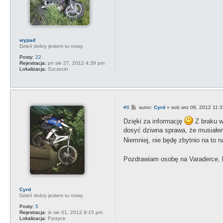
wypad
Dzień dobry jestem tu nowy.
Posty:
22
Rejestracja:
pn sie 27, 2012 4:39 pm
Lokalizacja:
Szczecin
P
#8
autor:
Cyrd
»
sob wrz 08, 2012 11:
o
s
Dzięki za informację
Z braku wi
t
dosyć dziwna sprawa, że musiałem
Niemniej, nie będę zbytnio na to 
Pozdrawiam osobę na Varaderce, kt
Cyrd
Dzień dobry jestem tu nowy.
Posty:
5
Rejestracja:
śr sie 01, 2012 9:15 pm
Lokalizacja:
Pyrzyce