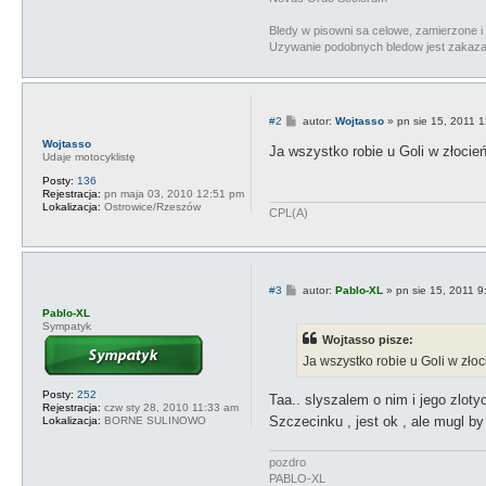
Bledy w pisowni sa celowe, zamierzone i 
Uzywanie podobnych bledow jest zakazan
P
#2
autor:
Wojtasso
»
pn sie 15, 2011 
o
Wojtasso
s
Ja wszystko robie u Goli w złocie
Udaje motocyklistę
t
Posty:
136
Rejestracja:
pn maja 03, 2010 12:51 pm
Lokalizacja:
Ostrowice/Rzeszów
CPL(A)
P
#3
autor:
Pablo-XL
»
pn sie 15, 2011 
o
Pablo-XL
s
Sympatyk
t
Wojtasso pisze:
Ja wszystko robie u Goli w zło
Posty:
252
Taa.. slyszalem o nim i jego zl
Rejestracja:
czw sty 28, 2010 11:33 am
Szczecinku , jest ok , ale mugl by
Lokalizacja:
BORNE SULINOWO
pozdro
PABLO-XL