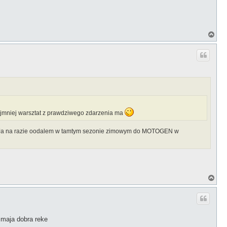
N
a
g
ó
r
ę
ynajmniej warsztat z prawdziwego zdarzenia ma
omo. Ja na razie oodalem w tamtym sezonie zimowym do MOTOGEN w
N
a
g
ó
r
ę
maja dobra reke