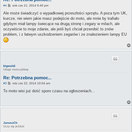
P
#4
sob cze 21, 2014 6:40 pm
o
s
Ale może świadczyć o wypadkowej przeszłości sprzętu. A poza tym UK,
t
kurcze, nie wiem jakie masz podejście do moto, ale mnie by trafiało
gdybym miał lampy świecące na drugą stronę i zegary w milach, ale
oczywiście to moje zdanie, ale jeśli byś chciał przerobić to znów
problem, i z łatwym uszkodzeniem zegarów i ze znalezieniem lampy EU
bigwaldi
Udaje motocyklistę
Re: Potrzebna pomoc...
P
#5
ndz cze 22, 2014 10:04 am
o
s
To moto wisi już dość sporo czasu na ogłoszeniach...
t
JanuszCh
Uczy się jeździć