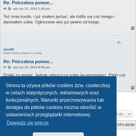
Re: Potrzebna pomoc...
P
#6
ndz cze 22, 2014 1:49 pm
o
s
Też mnie kusiło, i już miałem jechać, ale trafiło się coś innego i
t
darowałem sobie. Ogłoszenie wisi już pewno od lutego.
ziem00
Dzień dobry jestem tu nowy.
Re: Potrzebna pomoc...
P
#7
ndz cze 22, 2014 6:06 pm
o
s
Dzięki za porady. Jednak odpuszczę sobie ów egzemplarz. Ehhh coś
t
czuje że ten sezon okaże się bez motocyklowy
Strona ta używa plików cookies (tzw. ciasteczka)
w celach statystycznych, reklamowych oraz
ODPOWIEDZ
funkcjonalnych. Warunki przechowywania lub
Posty: 7 • Strona
1
z
1
dostępu do plików cookies można określić w
Przejdź do
ustawieniach przeglądarki internetowej.
Dowiedz się więcej
Strona główna
Usuń ciasteczka witryny
Strefa czasowa
UTC+02:00
Style developed by
Zuma Portal
, Turaiel,