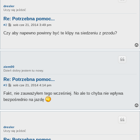
dresler
Uczy się jeździć
Re: Potrzebna pomoc...
P
#2
sob cze 21, 2014 3:49 pm
o
s
Czy aby napewno powinny być te klipy na siedzeniu z przodu?
t
ziem00
Dzień dobry jestem tu nowy.
Re: Potrzebna pomoc...
P
#3
sob cze 21, 2014 4:14 pm
o
s
Fakt, nie zauważyłem tego wcześniej. No ale to chyba nie wpływa
t
bezpośrednio na jazdę
dresler
Uczy się jeździć
Re: Potrzebna pomoc...