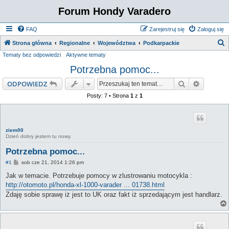
Forum Hondy Varadero
FAQ
Zarejestruj się
Zaloguj się
S
Strona główna
Regionalne
Województwa
Podkarpackie
Tematy bez odpowiedzi
Aktywne tematy
z
Potrzebna pomoc...
u
k
Szukaj
Wyszuki
ODPOWIEDZ
a
Posty: 7 • Strona
1
z
1
j
ziem00
Dzień dobry jestem tu nowy.
Potrzebna pomoc...
P
#1
sob cze 21, 2014 1:26 pm
o
s
Jak w temacie. Potrzebuje pomocy w zlustrowaniu motocykla :
t
http://otomoto.pl/honda-xl-1000-varader ... 01738.html
Zdaję sobie sprawę iż jest to UK oraz fakt iż sprzedającym jest handlarz.